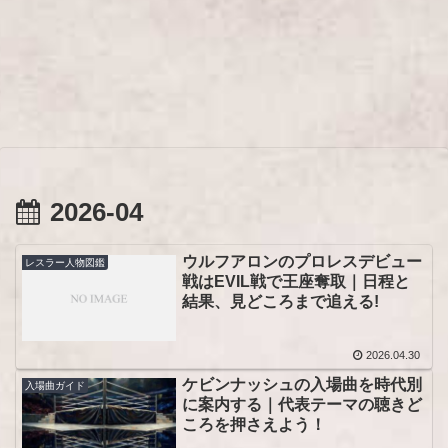
2026-04
ウルフアロンのプロレスデビュー
レスラー人物図鑑
戦はEVIL戦で王座奪取｜日程と
結果、見どころまで追える!
2026.04.30
ケビンナッシュの入場曲を時代別
入場曲ガイド
に案内する｜代表テーマの聴きど
ころを押さえよう！