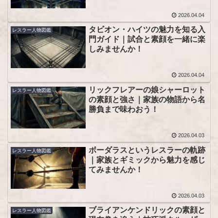
2026.04.04
タビオン・ハイツの魅力を知る入
レスラー人物図鑑
門ガイド｜試合と素顔を一緒に楽
しみませんか！
2026.04.04
リックフレアーの娘シャーロット
レスラー人物図鑑
の素顔と強さ｜家族の物語から名
勝負まで味わおう！
2026.04.03
ボーダラスというレスラーの軌跡
レスラー人物図鑑
｜家族とギミックから魅力を感じ
てみませんか！
2026.04.03
ブライアンケンドリックの素顔と
レスラー人物図鑑