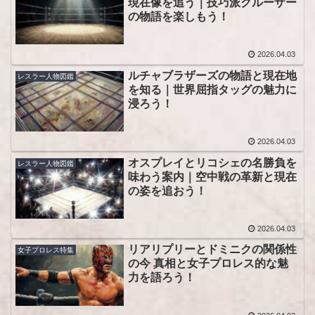
現在像を追う｜技巧派クルーザー
の物語を楽しもう！
2026.04.03
ルチャブラザーズの物語と現在地
レスラー人物図鑑
を知る｜世界屈指タッグの魅力に
浸ろう！
2026.04.03
オスプレイとリコシェの名勝負を
レスラー人物図鑑
味わう案内｜空中戦の革新と現在
の姿を追おう！
2026.04.03
リアリプリーとドミニクの関係性
女子プロレス特集
の今 真相と女子プロレス的な魅
力を語ろう！