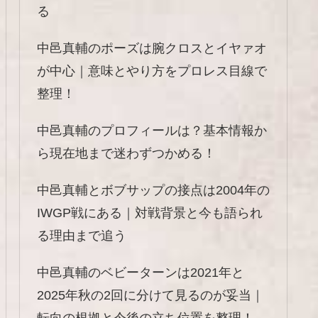
る
中邑真輔のポーズは腕クロスとイヤァオ
が中心｜意味とやり方をプロレス目線で
整理！
中邑真輔のプロフィールは？基本情報か
ら現在地まで迷わずつかめる！
中邑真輔とボブサップの接点は2004年の
IWGP戦にある｜対戦背景と今も語られ
る理由まで追う
中邑真輔のベビーターンは2021年と
2025年秋の2回に分けて見るのが妥当｜
転向の根拠と今後の立ち位置を整理！