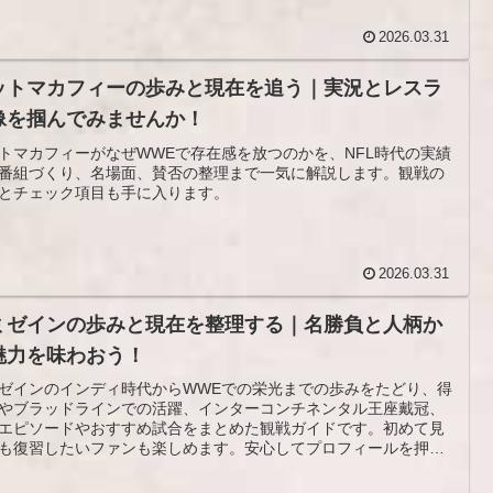
2026.03.31
ットマカフィーの歩みと現在を追う｜実況とレスラ
像を掴んでみませんか！
トマカフィーがなぜWWEで存在感を放つのかを、NFL時代の実績
番組づくり、名場面、賛否の整理まで一気に解説します。観戦の
とチェック項目も手に入ります。
2026.03.31
ミゼインの歩みと現在を整理する｜名勝負と人柄か
魅力を味わおう！
ゼインのインディ時代からWWEでの栄光までの歩みをたどり、得
やブラッドラインでの活躍、インターコンチネンタル王座戴冠、
エピソードやおすすめ試合をまとめた観戦ガイドです。初めて見
も復習したいファンも楽しめます。安心してプロフィールを押さ
れます。