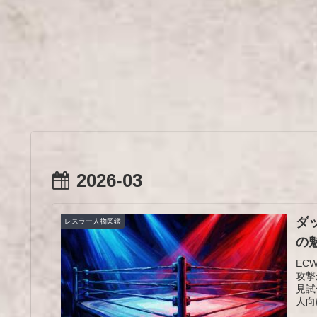
2026-03
ダ
レスラー人物図鑑
の
EC
攻撃
見試
人向