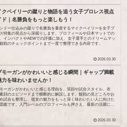
イクベイリーの蹴りと物語を追う女子プロレス視点
イド｜名勝負をもっと楽しもう！
ンドー仕込みの蹴りで名勝負を量産するマイクベイリーを女子プ
ス特集の視点から深掘りします。プロフィールや日本マットでの
、インパクトやAEWでの評価に加え、女子選手とのドリームマッ
観戦のチェックポイントまで一度で整理できる内容です。
2026.03.30
ブモーガンがかわいいと感じる瞬間｜ギャップ満載
魅力を味わいませんか！
モーガンがかわいいと感じる理由を、笑顔や試合スタイル、衣
素顔のエピソードまで横断的に解説します。観戦の見どころやお
め試合も整理し、彼女の魅力をもっと深く味わいたい人に向けた
図鑑です。入門レベルのプロフィールも押さえ、最新の活躍にも
触れます。
2026.03.30