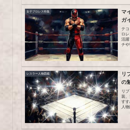
マ
女子プロレス特集
ガ
テコ
ロレ
活躍
チや
リ
レスラー人物図鑑
の
リブ
装、
すす
人物
軽く