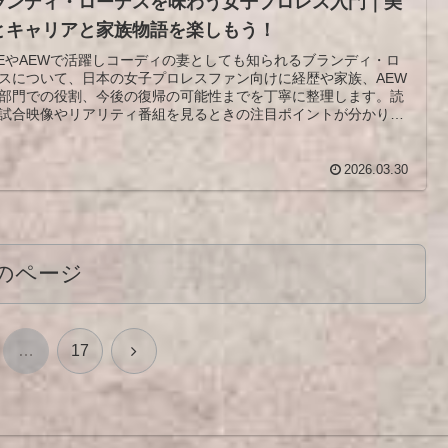
ランディ・ローデスを味わう女子プロレス入門｜美
とキャリアと家族物語を楽しもう！
EやAEWで活躍しコーディの妻としても知られるブランディ・ロ
スについて、日本の女子プロレスファン向けに経歴や家族、AEW
部門での役割、今後の復帰の可能性までを丁寧に整理します。読
試合映像やリアリティ番組を見るときの注目ポイントが分かり、
ンディ・ローデスをより深く味わえるようになります。
2026.03.30
のページ
次
…
17
へ