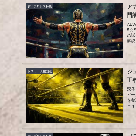
ア
女子プロレス特集
門
AE
5☆
め試
解説
り楽
ジ
レスラー人物図鑑
王
双子
イ一
を整
ェイ
す。