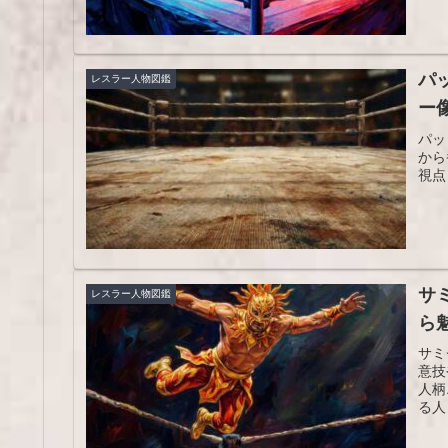
パ
レスラー人物図鑑
ー
パッ
から
視点
サ
レスラー人物図鑑
ら
サミ
意技
人柄
る人
えら