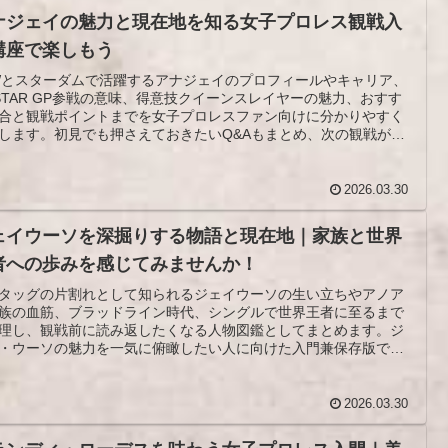
ナジェイの魅力と現在地を知る女子プロレス観戦入
講座で楽しもう
Wとスターダムで活躍するアナジェイのプロフィールやキャリア、
STAR GP参戦の意味、得意技クイーンスレイヤーの魅力、おすす
合と観戦ポイントまでを女子プロレスファン向けに分かりやすく
します。初見でも押さえておきたいQ&Aもまとめ、次の観戦がよ
しくなる情報を整理しました。
2026.03.30
ェイウーソを深掘りする物語と現在地｜家族と世界
者への歩みを感じてみませんか！
タッグの片割れとして知られるジェイウーソの生い立ちやアノア
族の血筋、ブラッドライン時代、シングルで世界王者に至るまで
理し、観戦前に読み返したくなる人物図鑑としてまとめます。ジ
・ウーソの魅力を一気に俯瞰したい人に向けた入門兼保存版で
2026.03.30