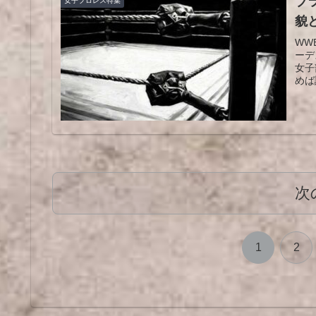
ブ
女子プロレス特集
貌
WW
ーデ
女子
めば
ブラ
次
1
2