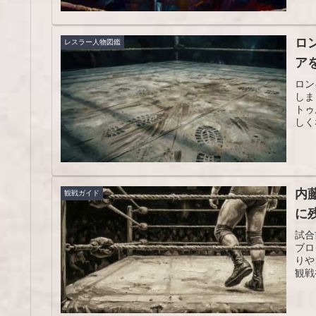
ロ
レスラー人物図鑑
ア
ロン
しま
トゥ
しく
内
観戦ガイド
に
試合
ブロ
りや
観戦
す。