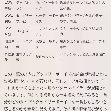
ECW
テーブルマ
地元ベビー側タ
徹底的なヒール行為と客席との
中期
ッチ
ッグ
緊張感。
WWE
タッグテー
ハーディーボー
飛び技とパワーの対比が分かり
初期
ブル戦
イズ
やすい構図。
WWE
エッジ＆クリス
ラダーからの大技と3Dの決定
TLC形式
全盛
チャン
力。
他団体
ハードコア
大型ヒールタッ
場外を広く使う乱戦とテーブル
期
戦
グ
破壊。
再結成
通常タッグ
ベテランらしい緩急と見せ場作
新世代タッグ
後
戦
り。
この一覧のようにダッドリーボーイズの試合は時期ごとに
対戦相手やルールが変わり、同じテーブル破壊というゴー
ルに向かってもまったく違うパターンのドラマが展開され
ていきます。気になる時期から一本選んで見てみると、自
分がどのタイプのダッドリーボーイズを一番おもしろいと
感じるのかが自然に見えてきて、その後の映像選びがぐっ