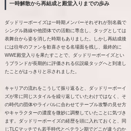
一時解散から再結成と殿堂入りまでの歩み
ダッドリーボーイズは一時期メンバーそれぞれが別名義で
シングル路線や他団体での活動に専念し、タッグとしては
表舞台から姿を消した時期もありました。しかし再結成後
には往年のファンを歓喜させる名場面を残し、最終的に
WWE殿堂入りを果たすことで、ダッドリーボーイズとい
うブランドが長期的に評価される伝説級タッグへと到達し
たことがはっきりと示されました。
キャリアの流れをこうして振り返ると、ダッドリーボーイ
ズが常に同じスタイルを繰り返していたわけではなく、そ
の時代の団体やライバルに合わせてテーブル攻撃の見せ方
やキャラクターの濃度を微妙に調整していたことに気づき
ます。ダッドリーボーイズの経歴を頭に入れておくと、同
じTLCマッチでも若手時代とベテラン期でどこが違うのか