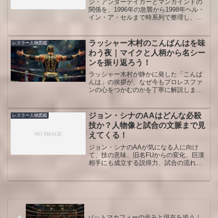
ジ・アンダーテイカーとマンカインドの
関係を、1996年の急襲から1998年ヘル・
イン・ア・セルまで時系列で整理し、ポ
ール・ベアラーの裏切り、ボイラー・ル
ーム・ブロールとベリード・アライブの
意味、キャラクターの相性、後年に残し
ラッシャー木村のこんばんはを味
レスラー人物図鑑
た影響、初見での観戦順や見どころまで
わう夜｜マイクと人柄から名シー
まとめて深掘りします。
ンを振り返ろう！
ラッシャー木村が静かに発した「こんば
んは」の挨拶が、なぜ今もプロレスファ
ンの心をつかむのかを丁寧に解説しま
す。試合の背景や人柄、ファン文化への
影響まで押さえ、名シーンをより深く味
わえる視点を得られます。
ジョン・シナのAAはどんな必殺
レスラー人物図鑑
技か？人物像と試合の文脈まで見
えてくる！
ジョン・シナのAAが気になる人に向け
て、技の意味、旧名FUからの変化、巨漢
相手にも成立する説得力、試合の流れで
光る理由、人物像とのつながりまで整理
しました。 WWEの看板として歩んだキ
ャリアの輪郭もあわせて追うことで、名
場面を見返す視点がはっきりします。
パットマカフィーの歩みと現在を追う｜