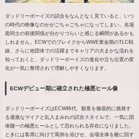
ダッドリーボーイズの試合をなんとなく見ていると、いつ
の時代の映像なのかがごちゃごちゃになってしまい、名場
面同士の前後関係が分かりづらいと感じる瞬間があるかも
しれません。ECWでのブレイクからWWE黄金期のTLC戦
線、さらに他団体での活躍までキャリアの大まかな流れを
知っておくと、ダッドリーボーイズの進化や立ち位置の変
化が一気に整理されて理解しやすくなります。
ECWデビュー期に確立された極悪ヒール像
ダッドリーボーイズはECW時代、観客を徹底的に挑発す
る過激なマイクと乱入まみれの試合スタイルで、一気に団
体随一の極悪ヒールとして恐れられる存在になりました。
ときには客席に向けて罵倒を浴びせ、会場全体を敵に回す