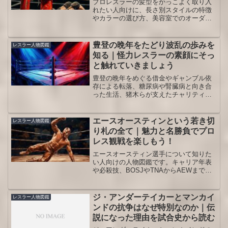
プロレスラーの髪型をかっこよく取り入
れたい人向けに、長さ別スタイルの特徴
やカラーの選び方、美容室でのオーダー
例、日常と観戦での使い分けまでを具体
的に解説します。自分の顔立ちや職場の
ルールに合うアレンジのヒントも得られ
豊登の晩年をたどり波乱の歩みを
レスラー人物図鑑
ます。スタイリング剤の選び方も紹介
知る｜怪力レスラーの素顔にそっ
し、再現性の高いプロレスラー風ヘアを
と触れていきましょう
目指せます。
豊登の晩年をめぐる借金やギャンブル依
存による転落、糖尿病や腎臓病と向き合
った生活、猪木らが支えたチャリティ興
行や寺の離れで迎えた最期までを、試合
経歴とあわせて整理し昭和プロレスファ
ンのモヤモヤを静かにほどく記事です。
エースオースティンという若き切
レスラー人物図鑑
り札の全て｜魅力と名勝負でプロ
レス観戦を楽しもう！
エースオースティン選手について知りた
い人向けの人物図鑑です。キャリア年表
や必殺技、BOSJやTNAからAEWまでの
歩みを整理し、観戦のポイントを押さえ
やすくまとめます。初心者でも今どこに
いる選手なのかが一目で分かる構成で
ジ・アンダーテイカーとマンカイ
レスラー人物図鑑
す。安心して読めます。
ンドの抗争はなぜ特別なのか｜伝
説になった理由を試合史から読む