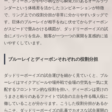
ー、ディーボンがやや小柄ながら瞬発力のあるオールラウ
ンダーという体格差を活かしたコンビネーションが特徴
で、リング上での役割分担が非常に分かりやすいタッグで
す。巨体のブルーレイが相手をねじ伏せてからディーボン
がスピードで畳みかける構図が、ダッドリーボーイズの試
合にメリハリを生み、観客が一つ一つの展開を直感的に追
いやすくしています。
ブルーレイとディーボンそれぞれの役割分担
ダッドリーボーイズの試合運びを細かく見ていくと、ブル
ーレイはマイクアピールや場外戦で会場の空気を一気に支
配するフロントマン的な役割を担い、ディーボンは受けの
うまさと粘りのあるファイトで試合の土台を作る職人役に
徹していることが分かります。こうした役割分担があるか
らこそ、ダッドリーボーイズの乱暴でカオスな試合展開の