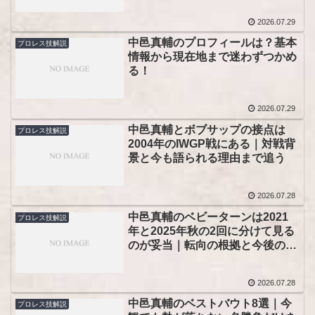
2026.07.29
中邑真輔のプロフィールは？基本
プロレス技解説
情報から現在地まで迷わずつかめ
る！
2026.07.29
中邑真輔とボブサップの接点は
プロレス技解説
2004年のIWGP戦にある｜対戦背
景と今も語られる理由まで追う
2026.07.28
中邑真輔のベビーターンは2021
プロレス技解説
年と2025年秋の2回に分けて見る
のが妥当｜転向の根拠と今後の立
ち位置を整理！
2026.07.28
中邑真輔のベストバウト8選｜今
プロレス技解説