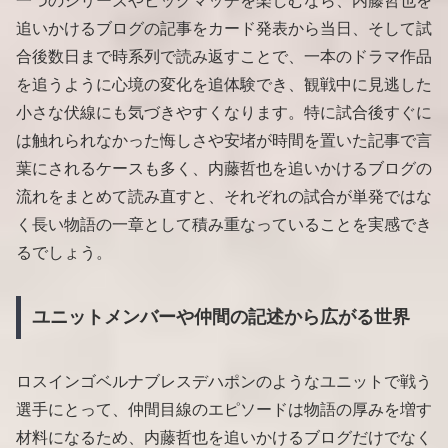
一つのシリーズやビッグマッチを楽しむなら、内藤哲也を
追いかけるブログの記事をカード発表から当日、そして試
合後数日まで時系列で読み返すことで、一本のドラマ作品
を追うように心境の変化を追体験でき、観戦中に見逃した
小さな伏線にも気づきやすくなります。特に試合後すぐに
は触れられなかった悔しさや安堵が時間を置いた記事で言
葉にされるケースも多く、内藤哲也を追いかけるブログの
流れをまとめて読み直すと、それぞれの試合が単発ではな
く長い物語の一章として積み重なっていることを実感でき
るでしょう。
ユニットメンバーや仲間の記述から広がる世界
ロスインゴベルナブレスデハポンのようなユニットで戦う
選手にとって、仲間目線のエピソードは物語の厚みを増す
材料になるため、内藤哲也を追いかけるブログだけでなく