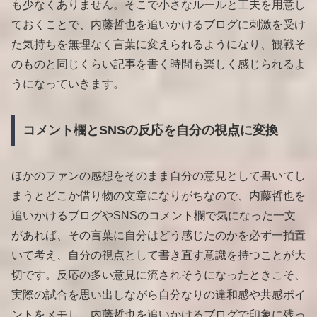
も少なくありません。そこで小さなルールと工夫を用意し
ておくことで、内藤哲也を追いかけるブログに刺激を受け
た気持ちを無理なく言葉に変えられるようになり、観戦そ
のものと同じくらい記事を書く時間も楽しく感じられるよ
うになっていきます。
コメント欄とSNSの反応を自分の視点に変換
ほかのファンの感想をそのまま自分の意見として書いてし
まうとどこか借り物の文章になりがちなので、内藤哲也を
追いかけるブログやSNSのコメント欄で気になった一文
があれば、その言葉に自分はどう感じたのかを必ず一拍置
いて考え、自分の視点として書き直す意識を持つことが大
切です。反応の多い意見に流されそうになったときこそ、
実際の試合を思い出しながら自分なりの違和感や共感ポイ
ントをメモし、内藤哲也を追いかけるブログで印象に残っ