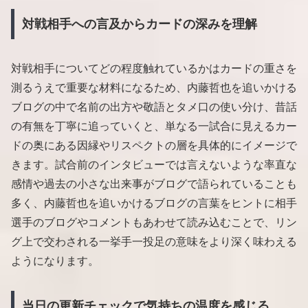
対戦相手への言及からカードの深みを理解
対戦相手についてどの程度触れているかはカードの重さを
測るうえで重要な材料になるため、内藤哲也を追いかける
ブログの中で名前の出方や敬語とタメ口の使い分け、昔話
の有無を丁寧に追っていくと、単なる一試合に見えるカー
ドの奥にある因縁やリスペクトの層を具体的にイメージで
きます。試合前のインタビューでは言えないような率直な
感情や過去の小さな出来事がブログで語られていることも
多く、内藤哲也を追いかけるブログの言葉をヒントに相手
選手のブログやコメントもあわせて読み込むことで、リン
グ上で交わされる一挙手一投足の意味をより深く味わえる
ようになります。
当日の更新チェックで気持ちの温度を感じる