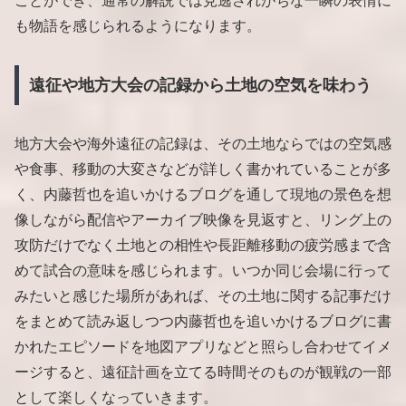
ことができ、通常の解説では見逃されがちな一瞬の表情に
も物語を感じられるようになります。
遠征や地方大会の記録から土地の空気を味わう
地方大会や海外遠征の記録は、その土地ならではの空気感
や食事、移動の大変さなどが詳しく書かれていることが多
く、内藤哲也を追いかけるブログを通して現地の景色を想
像しながら配信やアーカイブ映像を見返すと、リング上の
攻防だけでなく土地との相性や長距離移動の疲労感まで含
めて試合の意味を感じられます。いつか同じ会場に行って
みたいと感じた場所があれば、その土地に関する記事だけ
をまとめて読み返しつつ内藤哲也を追いかけるブログに書
かれたエピソードを地図アプリなどと照らし合わせてイメ
ージすると、遠征計画を立てる時間そのものが観戦の一部
として楽しくなっていきます。