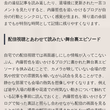
去の遠征記事を読み返したり、退場後に更新された一言コ
メントを見たりすると、内藤哲也を追いかけるブログが自
分の行動とシンクロしていく感覚が生まれ、帰り道の余韻
までもが特別な時間として記憶に残りやすくなります。
配信視聴とあわせて読みたい舞台裏エピソード
自宅での配信視聴では画面越しにしか情報が入ってこない
ぶん、内藤哲也を追いかけるブログに書かれた舞台裏エピ
ソードを挟み込むことで、カメラが映していない会場の空
気や控室での雰囲気を補いながら試合を見ることができ、
静かな部屋でも会場の熱気を想像しやすくなります。例え
ば途中入場の順番や花道での何気ない動きについて触れて
いる記事を事前に読んでおくと、内藤哲也を追いかけるブ
ログで知った裏話と照らし合わせながら配信の画面を見る