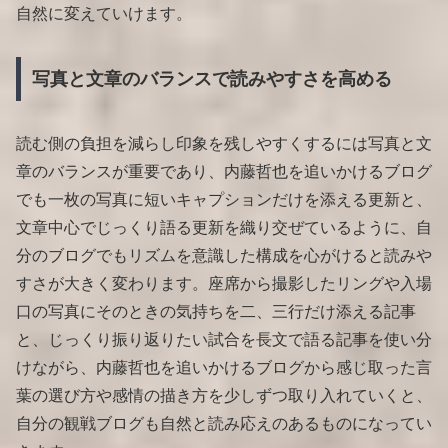
自然に変えていけます。
写真と文章のバランスで読みやすさを高める
読む側の負担を減らし印象を残しやすくするには写真と文
章のバランスが重要であり、内藤哲也を追いかけるブログ
でも一枚の写真に短いキャプションだけを添える更新と、
文章中心でじっくり語る更新を織り交ぜているように、自
分のブログでもリズムを意識した構成を心がけると読みや
すさが大きく変わります。座席から撮影したリングや入場
口の写真にそのときの気持ちを二、三行だけ添える記事
と、じっくり振り返りたい試合を長文で語る記事を使い分
けながら、内藤哲也を追いかけるブログから感じ取った言
葉の選び方や感情の描き方を少しずつ取り入れていくと、
自分の観戦ブログも自然と読み応えのあるものになってい