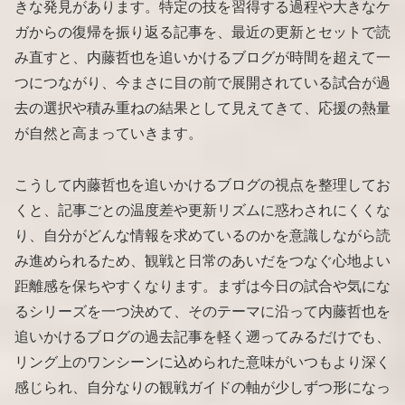
きな発見があります。特定の技を習得する過程や大きなケ
ガからの復帰を振り返る記事を、最近の更新とセットで読
み直すと、内藤哲也を追いかけるブログが時間を超えて一
つにつながり、今まさに目の前で展開されている試合が過
去の選択や積み重ねの結果として見えてきて、応援の熱量
が自然と高まっていきます。
こうして内藤哲也を追いかけるブログの視点を整理してお
くと、記事ごとの温度差や更新リズムに惑わされにくくな
り、自分がどんな情報を求めているのかを意識しながら読
み進められるため、観戦と日常のあいだをつなぐ心地よい
距離感を保ちやすくなります。まずは今日の試合や気にな
るシリーズを一つ決めて、そのテーマに沿って内藤哲也を
追いかけるブログの過去記事を軽く遡ってみるだけでも、
リング上のワンシーンに込められた意味がいつもより深く
感じられ、自分なりの観戦ガイドの軸が少しずつ形になっ