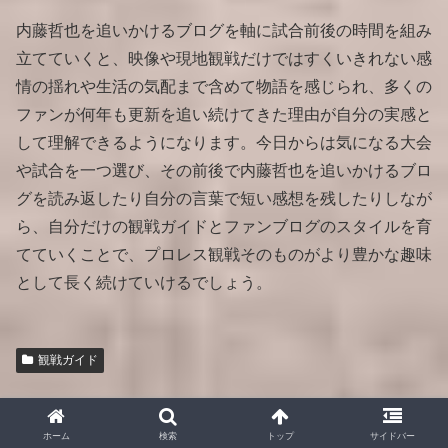
内藤哲也を追いかけるブログを軸に試合前後の時間を組み
立てていくと、映像や現地観戦だけではすくいきれない感
情の揺れや生活の気配まで含めて物語を感じられ、多くの
ファンが何年も更新を追い続けてきた理由が自分の実感と
して理解できるようになります。今日からは気になる大会
や試合を一つ選び、その前後で内藤哲也を追いかけるブロ
グを読み返したり自分の言葉で短い感想を残したりしなが
ら、自分だけの観戦ガイドとファンブログのスタイルを育
てていくことで、プロレス観戦そのものがより豊かな趣味
として長く続けていけるでしょう。
観戦ガイド
arita
ホーム
検索
トップ
サイドバー