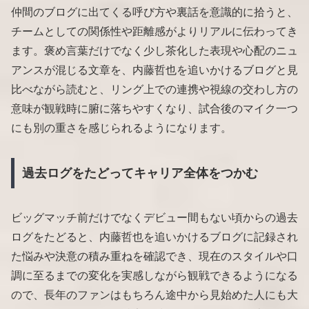
仲間のブログに出てくる呼び方や裏話を意識的に拾うと、
チームとしての関係性や距離感がよりリアルに伝わってき
ます。褒め言葉だけでなく少し茶化した表現や心配のニュ
アンスが混じる文章を、内藤哲也を追いかけるブログと見
比べながら読むと、リング上での連携や視線の交わし方の
意味が観戦時に腑に落ちやすくなり、試合後のマイク一つ
にも別の重さを感じられるようになります。
過去ログをたどってキャリア全体をつかむ
ビッグマッチ前だけでなくデビュー間もない頃からの過去
ログをたどると、内藤哲也を追いかけるブログに記録され
た悩みや決意の積み重ねを確認でき、現在のスタイルや口
調に至るまでの変化を実感しながら観戦できるようになる
ので、長年のファンはもちろん途中から見始めた人にも大