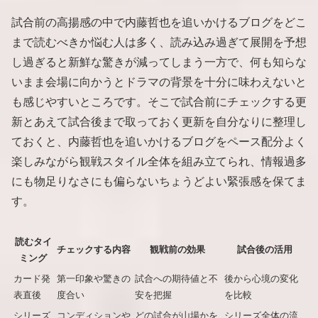
試合前の高揚感の中で内藤哲也を追いかけるブログをどこ
まで読むべきか悩む人は多く、読み込み過ぎて展開を予想
し過ぎると新鮮な驚きが減ってしまう一方で、何も知らな
いまま会場に向かうとドラマの背景を十分に味わえないと
も感じやすいところです。そこで試合前にチェックする更
新とあえて試合後まで取っておく更新を自分なりに整理し
ておくと、内藤哲也を追いかけるブログをペース配分よく
楽しみながら観戦スタイル全体を組み立てられ、情報過多
にも物足りなさにも偏らないちょうどよい緊張感を保てま
す。
読むタイ
チェックする内容
観戦前の効果
試合後の活用
ミング
カード発
第一印象や驚きの
試合への期待値と不
後から心境の変化
表直後
度合い
安を把握
を比較
シリーズ
コンディションや
どの試合が山場かを
シリーズ全体の流