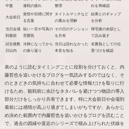
中盤
連戦の疲れ
整理
れを再確認
覚悟や目標に関す
タイトルマッチなど
結果とのギャップ
大会前日
る言葉
の重みを理解
を分析
当日会場
短い一言や写真の
その日のテンション
帰宅後の余韻とし
到着前
雰囲気
を共有
て読み返す
試合後数
冷静になってから
当日は語れなかった
名勝負としての位
日以内
の振り返り
本音を知る
置づけを確認
表のように読むタイミングごとに役割を分けておくと、内
藤哲也を追いかけるブログを一気読みするのではなく、そ
のときどきの気持ちに合わせて必要な情報だけを取りに行
けるため、観戦前に余計なネタバレを避けつつ物語の導入
部分だけをしっかり共有できます。特に大会前日や会場到
着前には感情が高ぶり過ぎてしまいがちですが、あらかじ
め決めた範囲内で内藤哲也を追いかけるブログを読むこと
で、過去の因縁や直近のシリーズで積み上げられた伏線を