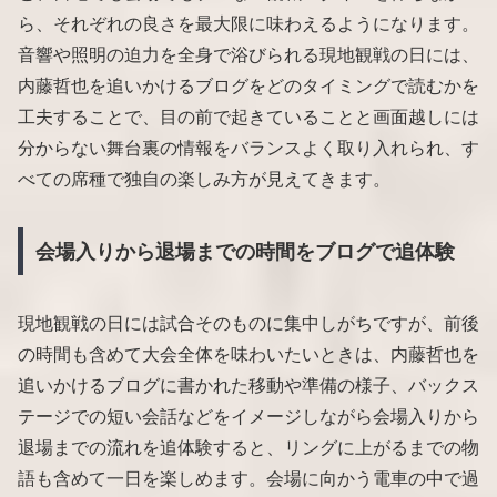
ら、それぞれの良さを最大限に味わえるようになります。
音響や照明の迫力を全身で浴びられる現地観戦の日には、
内藤哲也を追いかけるブログをどのタイミングで読むかを
工夫することで、目の前で起きていることと画面越しには
分からない舞台裏の情報をバランスよく取り入れられ、す
べての席種で独自の楽しみ方が見えてきます。
会場入りから退場までの時間をブログで追体験
現地観戦の日には試合そのものに集中しがちですが、前後
の時間も含めて大会全体を味わいたいときは、内藤哲也を
追いかけるブログに書かれた移動や準備の様子、バックス
テージでの短い会話などをイメージしながら会場入りから
退場までの流れを追体験すると、リングに上がるまでの物
語も含めて一日を楽しめます。会場に向かう電車の中で過