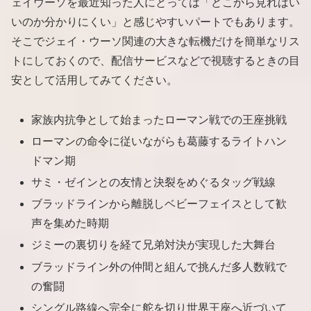
ェイウーソを最近知った人にとっては「どこから見ればい
いのか分かりにくい」と感じやすいパートでもあります。
そこでジェイ・ウーソ関連の大きな転機だけを簡単なリス
トにしておくので、配信サービスなどで視聴するときの目
安として活用してみてください。
家族内抗争として始まったローマン戦での王座挑戦
ローマンの命令に従いながらも葛藤するライトハン
ドマン期
サミ・ゼインとの友情と決裂をめぐるタッグ戦線
ブラッドラインから離脱しベビーフェイスとして歓
声を集めた時期
ジミーの裏切りを経て兄弟対決が実現した大舞台
ブラッドライン外の仲間と組んで挑んだ多人数戦で
の奮闘
シングル路線へ完全に舵を切り世界王座へ近づいて