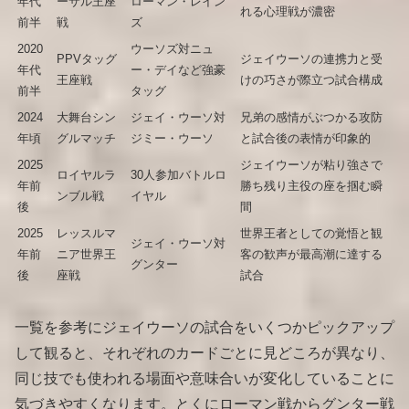
年代
ーサル王座
ローマン・レイン
れる心理戦が濃密
前半
戦
ズ
2020
ウーソズ対ニュ
PPVタッグ
ジェイウーソの連携力と受
年代
ー・デイなど強豪
王座戦
けの巧さが際立つ試合構成
前半
タッグ
2024
大舞台シン
ジェイ・ウーソ対
兄弟の感情がぶつかる攻防
年頃
グルマッチ
ジミー・ウーソ
と試合後の表情が印象的
2025
ジェイウーソが粘り強さで
ロイヤルラ
30人参加バトルロ
年前
勝ち残り主役の座を掴む瞬
ンブル戦
イヤル
後
間
2025
レッスルマ
世界王者としての覚悟と観
ジェイ・ウーソ対
年前
ニア世界王
客の歓声が最高潮に達する
グンター
後
座戦
試合
一覧を参考にジェイウーソの試合をいくつかピックアップ
して観ると、それぞれのカードごとに見どころが異なり、
同じ技でも使われる場面や意味合いが変化していることに
気づきやすくなります。とくにローマン戦からグンター戦