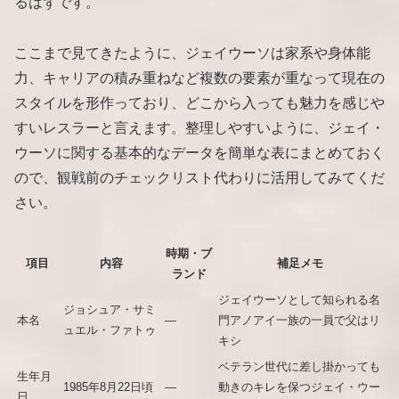
るはずです。
ここまで見てきたように、ジェイウーソは家系や身体能
力、キャリアの積み重ねなど複数の要素が重なって現在の
スタイルを形作っており、どこから入っても魅力を感じや
すいレスラーと言えます。整理しやすいように、ジェイ・
ウーソに関する基本的なデータを簡単な表にまとめておく
ので、観戦前のチェックリスト代わりに活用してみてくだ
さい。
時期・ブ
項目
内容
補足メモ
ランド
ジェイウーソとして知られる名
ジョシュア・サミ
本名
―
門アノアイ一族の一員で父はリ
ュエル・ファトゥ
キシ
ベテラン世代に差し掛かっても
生年月
1985年8月22日頃
―
動きのキレを保つジェイ・ウー
日