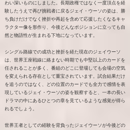
わい深いものにしました。長期政権ではなく一度頂点を経
験したうえで再び挑戦者に戻るジェイ・ウーソの姿は、勝
ち負けだけでなく挫折や再起を含めて応援したくなるキャ
ラクター像を形作り、今後どんなポジションに立っても自
然と物語性が生まれる下地になっています。
シングル路線での成功と挫折を経た現在のジェイウーソ
は、世界王座戦線に絡まない時期でも中堅以上のカードを
任されることが多く、番組のどこに登場しても会場の空気
を変えられる存在として重宝されています。試合結果だけ
を追うのではなく、どの位置のカードでも全力で感情を表
現しているジェイ・ウーソの姿を観察すると、一本の長い
ドラマの中にあるひとつの章を見ているような感覚が得ら
れるでしょう。
世界王者としての経験を背負ったジェイウーソが今後どの