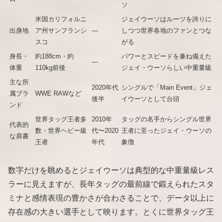
ソ
米国カリフォルニ
ジェイウーソはルーツを誇りに
出身地
ア州サンフランシ
―
しつつ世界各地のファンとつな
スコ
がる
身長・
約188cm・約
パワーとスピードを兼ね備えた
―
体重
110kg前後
ジェイ・ウーソらしい中重量級
主な所
2020年代
シングルで「Main Event」ジェ
属ブラ
WWE RAWなど
後半
イウーソとして台頭
ンド
世界タッグ王者多
2010年
タッグの名手からシングル世界
代表的
数・世界ヘビー級
代〜2020
王者に至ったジェイ・ウーソの
な肩書
王者
年代
象徴
数字だけを眺めるとジェイウーソは典型的な中重量級レス
ラーに見えますが、長年タッグの最前線で鍛えられたスタ
ミナと感情表現の豊かさが合わさることで、データ以上に
存在感の大きい選手として映ります。とくに世界タッグ王