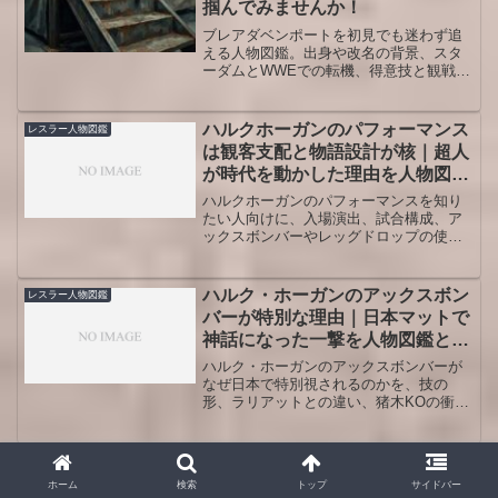
掴んでみませんか！
ブレアダベンポートを初見でも迷わず追
える人物図鑑。出身や改名の背景、スタ
ーダムとWWEでの転機、得意技と観戦の
見どころを要点整理し、今どこを見れば
楽しめるかが分かります。
ハルクホーガンのパフォーマンス
レスラー人物図鑑
は観客支配と物語設計が核｜超人
が時代を動かした理由を人物図鑑
で読む!
ハルクホーガンのパフォーマンスを知り
たい人向けに、入場演出、試合構成、ア
ックスボンバーやレッグドロップの使い
方、ハルカマニア、nWo転向、
WrestleMania IIIやWrestleMania X8での
見せ場までを整理します。派手な見た目
ハルク・ホーガンのアックスボン
レスラー人物図鑑
だけでは終わらない、観客支配力と時代
バーが特別な理由｜日本マットで
を変える表現力を人物図鑑としてたどれ
神話になった一撃を人物図鑑とし
る内容です。
て読む！
ハルク・ホーガンのアックスボンバーが
なぜ日本で特別視されるのかを、技の
形、ラリアットとの違い、猪木KOの衝
撃、藤波辰巳や天龍源一郎、グレート・
ムタ、武藤敬司との代表場面、そしてホ
ーガンというレスラーの人物像まで含め
ジョン・シナとグンターはどんな
レスラー人物図鑑
て丁寧に整理した人物図鑑記事です。
関係なのか？最後の対戦と強さの
ホーム
検索
トップ
サイドバー