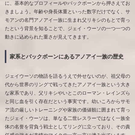
に、基本的なプロフィールやバックボーンから押さえてお
きましょう。年齢や身長体重といった数字だけでなく、サ
モアンの名門アノアイ一族に生まれ父リキシのもとで育っ
たという背景を知ることで、ジェイ・ウーソの一つ一つの
動きに込められた重さが見えてきます。
家系とバックボーンにあるアノアイ一族の歴史
ジェイウーソの物語を語るうえで外せないのが、祖父母の
代から世界のリングで戦ってきたアノアイ一族という大き
な家系であり、父リキシやいとこのローマン・レインズら
と同じ血を引く存在だという事実です。幼いころからサモ
ア流の厳しいトレーニングや家族の価値観に囲まれて育っ
たジェイ・ウーソは、単なる二世レスラーではなく一族全
体の名誉を背負う戦士としてリングに立っており、その責