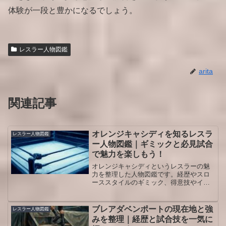
体験が一段と豊かになるでしょう。
レスラー人物図鑑
arita
関連記事
オレンジキャシディを知るレスラ
レスラー人物図鑑
ー人物図鑑｜ギミックと必見試合
で魅力を楽しもう！
オレンジキャシディというレスラーの魅
力を整理した人物図鑑です。経歴やスロ
ーススタイルのギミック、得意技やイン
ターナショナル王座の実績、観戦を楽し
むポイントまで立体的に把握できます。
プロレス初心者でも読み進めやすく、
ブレアダベンポートの現在地と強
レスラー人物図鑑
AEWを深く味わいたいファンにも役立つ
みを整理｜経歴と試合技を一気に
内容です。