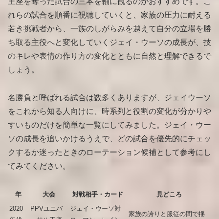
王座を奪った試合の三本を軸に観るのがおすすめです。こ
れらの試合を順番に視聴していくと、家族の圧力に耐える
若き挑戦者から、一族のしがらみを越えて自分の立場を勝
ち取る主役へと変化していくジェイ・ウーソの成長が、技
のキレや表情の作り方の変化とともに自然と理解できるで
しょう。
名勝負と呼ばれる試合は数多くありますが、ジェイウーソ
をこれから知る人向けに、時系列と役割の変化が分かりや
すいものだけを簡単な一覧にしてみました。ジェイ・ウー
ソの成長を追いかけるうえで、どの試合を優先的にチェッ
クするか迷ったときのローテーション候補として参考にし
てみてください。
年
大会
対戦相手・カード
見どころ
2020
PPVユニバ
ジェイ・ウーソ対
家族の誇りと服従の間で揺