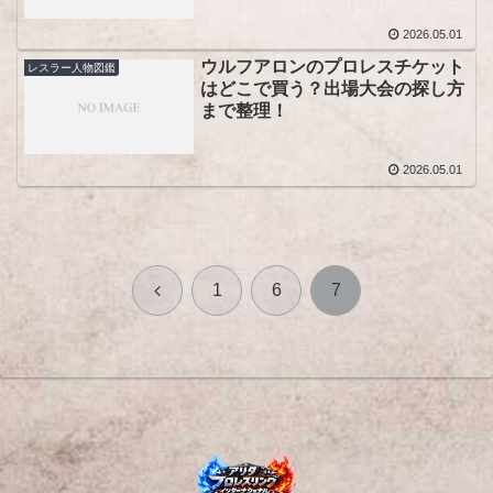
2026.05.01
ウルフアロンのプロレスチケット
レスラー人物図鑑
はどこで買う？出場大会の探し方
まで整理！
2026.05.01
前
1
6
7
へ