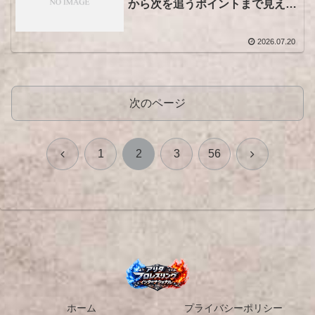
から次を追うポイントまで見え
る！
2026.07.20
次のページ
前
次
1
2
3
56
へ
へ
ホーム
プライバシーポリシー