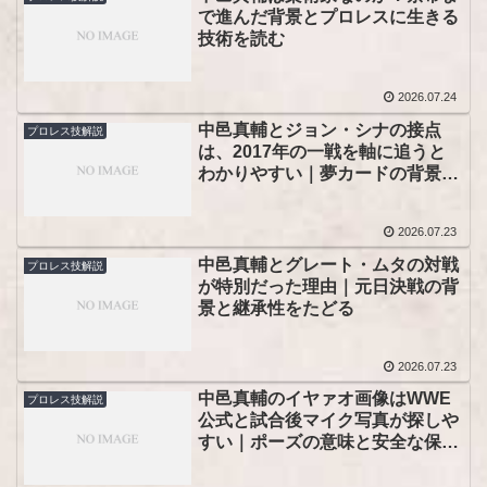
で進んだ背景とプロレスに生きる
技術を読む
2026.07.24
中邑真輔とジョン・シナの接点
プロレス技解説
は、2017年の一戦を軸に追うと
わかりやすい｜夢カードの背景と
見返し方まで整理！
2026.07.23
中邑真輔とグレート・ムタの対戦
プロレス技解説
が特別だった理由｜元日決戦の背
景と継承性をたどる
2026.07.23
中邑真輔のイヤァオ画像はWWE
プロレス技解説
公式と試合後マイク写真が探しや
すい｜ポーズの意味と安全な保存
の考え方までつかめる！