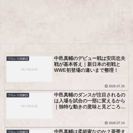
中邑真輔のデビュー戦は安田忠夫
プロレス技解説
戦が基本答え｜新日本の初戦と
WWE初登場の違いまで整理！
2026.07.25
中邑真輔のダンスが注目されるの
プロレス技解説
は入場を試合の一部に変えるから
｜独特な動きの意味と見どころが
つかめる！
2026.07.24
中邑真輔は柔術家なのか？茶帯ま
プロレス技解説