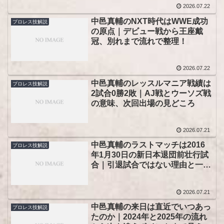
2026.07.22
中邑真輔のNXT時代はWWE成功
プロレス技解説
の原点｜デビュー戦から王座戴
冠、別れまで流れで整理！
2026.07.22
中邑真輔のレッスルマニア戦績は
プロレス技解説
2試合0勝2敗｜AJ戦とウーソズ戦
の意味、次回出場の見どころ
2026.07.21
中邑真輔のラストマッチは2016
プロレス技解説
年1月30日の新日本退団前壮行試
合｜引退試合ではない理由と一戦
の意味、現在地まで追う！
2026.07.21
中邑真輔の来日は直近でいつあっ
プロレス技解説
たのか｜2024年と2025年の流れ