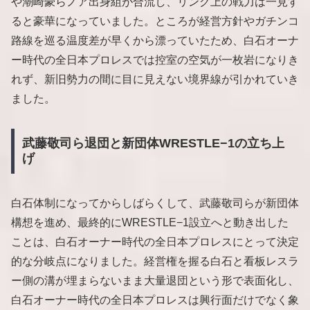
や潮崎豪らノア出身組が合流し、リング上の戦力は一見す
ると豪華になっていました。ところが経営方針やガチンコ
路線を巡る温度差が早くから漂っていたため、白石オーナ
ー時代の全日本プロレスでは控室の空気が一枚岩になりき
れず、新旧勢力の間に目に見えない境界線が引かれていき
ました。
武藤敬司ら退団と新団体WRESTLE−1の立ち上
げ
白石体制になってからしばらくして、武藤敬司らが新団体
構想を進め、最終的にWRESTLE−1設立へと動き出した
ことは、白石オーナー時代の全日本プロレスにとって決定
的な分岐点になりました。経営権を握る白石と看板レスラ
ー側の溝が埋まらないまま大量退団という形で表面化し、
白石オーナー時代の全日本プロレスは興行面だけでなく象