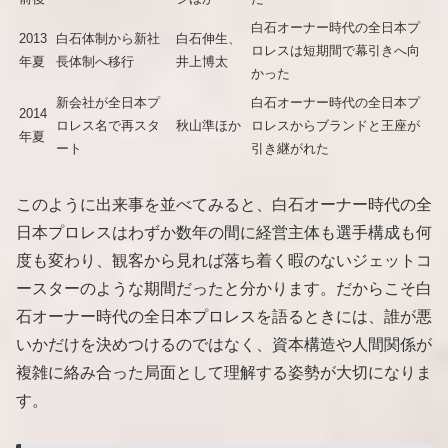
白石オーナー時代の全日本プ
2013
白石体制から新社
白石伸生、
ロレスは短期間で幕引きへ向
年夏
長体制へ移行
井上博太
かった
新会社が全日本プ
白石オーナー時代の全日本プ
2014
ロレス名で再スタ
秋山準ほか
ロレスからブランドと王座が
年夏
ート
引き継がれた
このように出来事を並べてみると、白石オーナー時代の全
日本プロレスはわずか数年の間に経営主体も選手構成も何
度も変わり、観客から見れば落ち着く暇のないジェットコ
ースターのような期間だったと分かります。だからこそ白
石オーナー時代の全日本プロレスを語るときには、誰が悪
いかだけを決めつけるのではなく、資本構造や人間関係が
複雑に絡み合った局面として理解する姿勢が大切になりま
す。