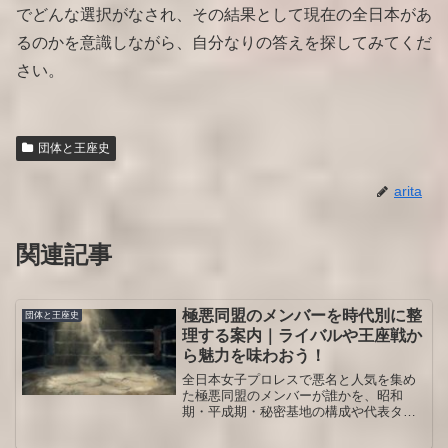
でどんな選択がなされ、その結果として現在の全日本があ
るのかを意識しながら、自分なりの答えを探してみてくだ
さい。
団体と王座史
arita
関連記事
極悪同盟のメンバーを時代別に整
団体と王座史
理する案内｜ライバルや王座戦か
ら魅力を味わおう！
全日本女子プロレスで悪名と人気を集め
た極悪同盟のメンバーが誰かを、昭和
期・平成期・秘密基地の構成や代表タッ
グ、王座戦の出来事とあわせて整理しま
す。初見の人でも関係性が一望できま