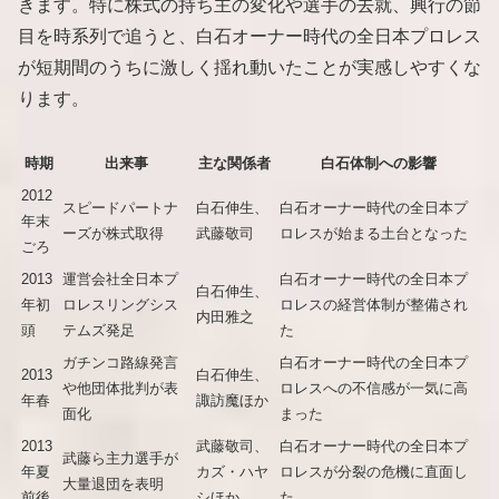
きます。特に株式の持ち主の変化や選手の去就、興行の節
目を時系列で追うと、白石オーナー時代の全日本プロレス
が短期間のうちに激しく揺れ動いたことが実感しやすくな
ります。
時期
出来事
主な関係者
白石体制への影響
2012
スピードパートナ
白石伸生、
白石オーナー時代の全日本プ
年末
ーズが株式取得
武藤敬司
ロレスが始まる土台となった
ごろ
2013
運営会社全日本プ
白石オーナー時代の全日本プ
白石伸生、
年初
ロレスリングシス
ロレスの経営体制が整備され
内田雅之
頭
テムズ発足
た
ガチンコ路線発言
白石オーナー時代の全日本プ
2013
白石伸生、
や他団体批判が表
ロレスへの不信感が一気に高
年春
諏訪魔ほか
面化
まった
2013
武藤敬司、
白石オーナー時代の全日本プ
武藤ら主力選手が
年夏
カズ・ハヤ
ロレスが分裂の危機に直面し
大量退団を表明
前後
シほか
た