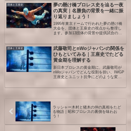
SWSのプロレスが持っていた独自性や他
夢の懸け橋プロレス史を辿る一夜
団体と王座史
団体との違いも整理できるはずです。
の真実｜名勝負の背景を一緒に振
り返りましょう！
1995年東京ドームで行われた夢の懸け橋
大会を、団体と王座史の視点から整理し
ます。参加13団体の背景や提供試合の意
味、現在のプロレスとのつながりまでを
立体的に理解できる内容で、観戦や配信
視聴の楽しみ方を広げられます。
武藤敬司とnWoジャパンの関係を
団体と王座史
ひもといてみる｜王座史でたどる
黄金期を理解する
新日本プロレスの黄金期に、武藤敬司が
nWoジャパンでどんな役割を担い、IWGP
王座史とユニット抗争にどのような変化
をもたらしたのかを整理しながら、当時
の流れを今の視点でわかりやすく振り返
ります。
ラッシャー木村と猪木の仲の真相をたど
る物語｜昭和プロレスの裏側を味わお
う！