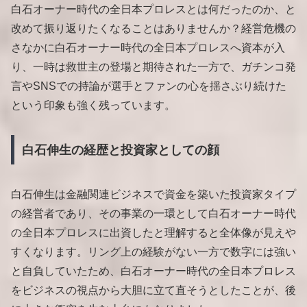
白石オーナー時代の全日本プロレスとは何だったのか、と
改めて振り返りたくなることはありませんか？経営危機の
さなかに白石オーナー時代の全日本プロレスへ資本が入
り、一時は救世主の登場と期待された一方で、ガチンコ発
言やSNSでの持論が選手とファンの心を揺さぶり続けた
という印象も強く残っています。
白石伸生の経歴と投資家としての顔
白石伸生は金融関連ビジネスで資金を築いた投資家タイプ
の経営者であり、その事業の一環として白石オーナー時代
の全日本プロレスに出資したと理解すると全体像が見えや
すくなります。リング上の経験がない一方で数字には強い
と自負していたため、白石オーナー時代の全日本プロレス
をビジネスの視点から大胆に立て直そうとしたことが、後