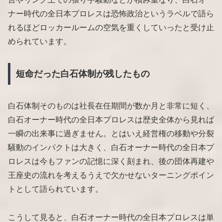
ナー時代の全日本プロレスは恐怖政治というラベルで語ら
れるほどロッカールームの空気を重くしていったと受け止
められています。
短命だった白石体制が残したもの
白石体制そのものは社長在任期間が数か月と非常に短く、
白石オーナー時代の全日本プロレスは歴史全体から見れば
一瞬の出来事に過ぎません。とはいえ経営権の移動や分裂
騒動のインパクトは大きく、白石オーナー時代の全日本プ
ロレスは今もファンの記憶に深く刻まれ、後の団体再建や
王座史の流れを考えるうえで欠かせないターニングポイン
トとして語られています。
こうして見ると、白石オーナー時代の全日本プロレスは単