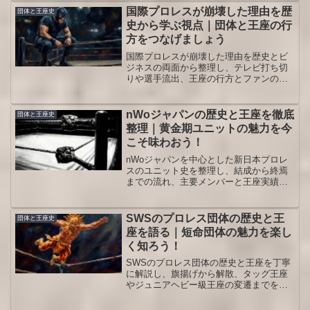
す。かつてのライバルユニットやゲーム
国際プロレスが崩壊した理由を歴
団体と王座史
版の登場レスラーにも触れ、極悪同盟の
史から学ぶ視点｜団体と王座の行
メンバー像を立体的に振り返ります。
方をつなげましょう
国際プロレスが崩壊した理由を歴史とビ
ジネスの両面から整理し、テレビ打ち切
りや選手流出、王座の行方とファンの記
憶に残る名勝負まで時系列で解説しま
す。読後には団体と王座史のつながりが
立体的に見えてきて、当時のマット界の
nWoジャパンの歴史と王座を徹底
団体と王座史
力関係も理解しやすくなるはずです。
整理｜黄金期ユニットの魅力を今
こそ味わおう！
nWoジャパンを中心とした新日本プロレ
スのユニット史を整理し、結成から終焉
までの流れ、主要メンバーと王座実績、
現在の観戦に役立つ見どころを分かりや
すく解説します。
SWSのプロレス団体の歴史と王
団体と王座史
座を語る｜短命団体の魅力を楽し
く知ろう！
SWSのプロレス団体の歴史と王座を丁寧
に解説し、旗揚げから解散、タッグ王座
やジュニアヘビー級王座の変遷までを整
理します。短命団体の全体像を把握した
い人向けの保存版ガイドです。読めば