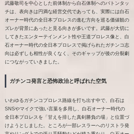
武藤敬司を中心とした前体制から白石体制へのバトンタッ
チは、表向きは円満な経営交代であっても、実際には白石
オーナー時代の全日本プロレスの進む方向を巡る価値観の
ズレが背景にあったと見る向きが多いです。武藤が大切に
してきたエンターテインメント性や王道プロレス像と、白
石オーナー時代の全日本プロレスで掲げられたガチンコ志
向は必ずしも相性が良くなく、そのギャップが後の分裂劇
につながっていきました。
ガチンコ発言と恐怖政治と呼ばれた空気
いわゆるガチンコプロレス路線を打ち出す中で、白石は
SNSやマイクで強い言葉を多用し、白石オーナー時代の
全日本プロレスを「甘えを排した真剣勝負の場」と位置づ
けようとしました。ところが一部レスラーへのリストラ発
言やリング上での張り手騒動などが積み重なり、白石オー