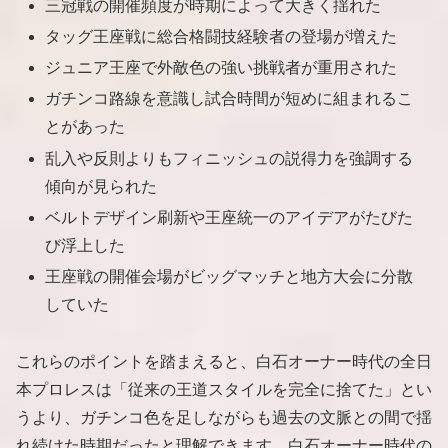
三冠戦の開催頻度が時期によって大きく揺れた
タッグ王座戦に総合格闘技経験者の登場が増えた
ジュニア王座で外敵色の強い挑戦者が重用された
ガチンコ路線を意識し試合時間が短めに組まれるこ
とがあった
乱入や反則よりもフィニッシュの説得力を強調する
傾向が見られた
ベルトデザイン刷新や王座統一のアイデアがたびた
び浮上した
王座戦の開催会場がビッグマッチと地方大会に分散
していた
これらのポイントを踏まえると、白石オーナー時代の全日
本プロレスは「従来の王道スタイルを完全に捨てた」とい
うより、ガチンコ色を足しながらも過去の文脈との間で揺
れ続けた時期だったと理解できます。白石オーナー時代の