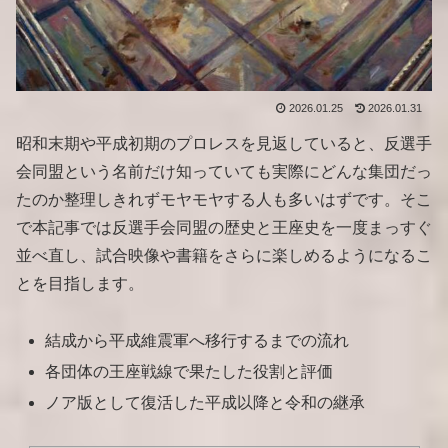
2026.01.25
2026.01.31
昭和末期や平成初期のプロレスを見返していると、反選手
会同盟という名前だけ知っていても実際にどんな集団だっ
たのか整理しきれずモヤモヤする人も多いはずです。そこ
で本記事では反選手会同盟の歴史と王座史を一度まっすぐ
並べ直し、試合映像や書籍をさらに楽しめるようになるこ
とを目指します。
結成から平成維震軍へ移行するまでの流れ
各団体の王座戦線で果たした役割と評価
ノア版として復活した平成以降と令和の継承