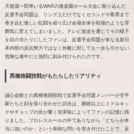
天龍源一郎率いるWARの後楽園ホール大会に殴り込んだ
反選手会同盟は、リング上だけでなくセコンドや客席まで
巻き込む激しい乱闘を繰り広げ会場全体を戦場のような雰
囲気に変えてしまいました。テレビ放送を通じてその様子
を目の当たりにしたファンは、反選手会同盟が単なる新日
本内部の反抗勢力ではなく外敵に対しても一歩も引かない
危険な連中だと強烈に刻み付けられたのです。
異種格闘技戦がもたらしたリアリティ
誠心会館との異種格闘技戦で反選手会同盟メンバーが空手
家たちと顔を張り合わせた試合は、勝敗以上にミドルキッ
クやチョップの音が響く現実味によってファンの記憶に残
りました。プロレスルールの中でありながら「どちらが本
当に強いのか」という単純な問いを突き付けたことで、反