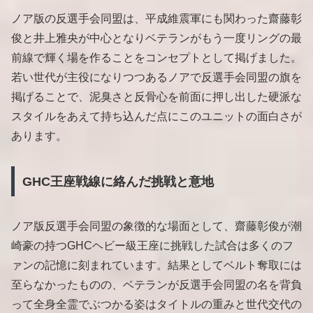
ノア版の反選手会同盟は、平成維震軍にも関わった齋藤彰
俊と井上雅央が中心となりベテランがもう一度リングの最
前線で輝く場を作ることをコンセプトとして掲げました。
若い世代が主役になりつつあるノアで反選手会同盟の旗を
掲げることで、泥臭さと反骨心を前面に押し出した硬派な
スタイルをあえて持ち込んだ点にこのユニットの面白さが
あります。
GHC王座戦線に絡んだ挑戦と意地
ノア版反選手会同盟の象徴的な場面として、齋藤彰俊が潮
崎豪の持つGHCヘビー級王座に挑戦した試合は多くのフ
ァンの記憶に刻まれています。結果としてベルト奪取には
至らなかったものの、ベテランが反選手会同盟の名を背負
って全身全霊でぶつかる姿はタイトルの重みと世代交代の