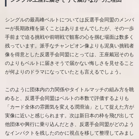
シングルの最高峰ベルトについては反選手会同盟のメンバ
ーが長期政権を築くことはありませんでしたが、その一歩
手前まで迫る挑戦や前哨戦で観客の心を掴む場面は数多く
残っています。派手なチャンピオン像よりも泥臭い挑戦者
像を得意とした反選手会同盟にとっては、王座戴冠そのも
のよりもベルトに届きそうで届かない悔しさを見せること
が何よりのドラマになっていたとも言えるでしょう。
このように団体内の力関係やタイトルマッチの組み方を眺
めると、反選手会同盟はベルトの本数で評価するよりも
「カード全体の雰囲気を変える潤滑油」として捉えた方が
実像に近いと感じられます。次は新日本の枠を飛び出して
他団体や興行に乗り込んだとき、反選手会同盟がどのよう
なインパクトを残したのかに視点を移して整理してみまし