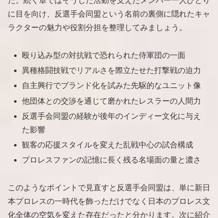
た。続く章ではそうした活動を支えたメンバー一人ひとり
に目を向け、反選手会同盟という名前の裏側に隠れたキャ
ラクターの魅力や役割分担を整理してみましょう。
殴り込み型の対抗戦で恐れられた侍軍団の一面
異種格闘技戦でリアルさを際立たせた打撃戦の迫力
自主興行でブランド化を試みた先駆的なユニット像
他団体との交渉を通じて磨かれたレスラーの人間力
反選手会同盟の経験が後年のインディー文化に与え
た影響
観客の応援スタイルを変えた乱戦中心の試合構成
プロレスファンの記憶に長く残る名場面の量と濃さ
このようなポイントで見直すと反選手会同盟は、単に新日
本プロレスの一時代を飾っただけでなく日本のプロレス文
化全体の空気を変えた存在だったと分かります。次に紹介