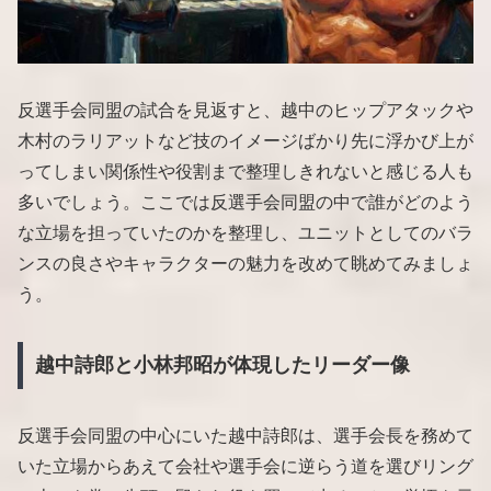
反選手会同盟の試合を見返すと、越中のヒップアタックや
木村のラリアットなど技のイメージばかり先に浮かび上が
ってしまい関係性や役割まで整理しきれないと感じる人も
多いでしょう。ここでは反選手会同盟の中で誰がどのよう
な立場を担っていたのかを整理し、ユニットとしてのバラ
ンスの良さやキャラクターの魅力を改めて眺めてみましょ
う。
越中詩郎と小林邦昭が体現したリーダー像
反選手会同盟の中心にいた越中詩郎は、選手会長を務めて
いた立場からあえて会社や選手会に逆らう道を選びリング