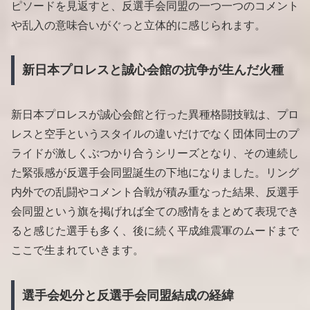
ピソードを見返すと、反選手会同盟の一つ一つのコメント
や乱入の意味合いがぐっと立体的に感じられます。
新日本プロレスと誠心会館の抗争が生んだ火種
新日本プロレスが誠心会館と行った異種格闘技戦は、プロ
レスと空手というスタイルの違いだけでなく団体同士のプ
ライドが激しくぶつかり合うシリーズとなり、その連続し
た緊張感が反選手会同盟誕生の下地になりました。リング
内外での乱闘やコメント合戦が積み重なった結果、反選手
会同盟という旗を掲げれば全ての感情をまとめて表現でき
ると感じた選手も多く、後に続く平成維震軍のムードまで
ここで生まれていきます。
選手会処分と反選手会同盟結成の経緯