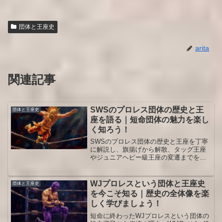
団体と王座史
arita
関連記事
SWSのプロレス団体の歴史と王
団体と王座史
座を語る｜短命団体の魅力を楽し
く知ろう！
SWSのプロレス団体の歴史と王座を丁寧
に解説し、旗揚げから解散、タッグ王座
やジュニアヘビー級王座の変遷までを整
理します。短命団体の全体像を把握した
い人向けの保存版ガイドです。読めば
SWSのプロレスが持っていた独自性や他
WJプロレスという団体と王座史
団体と王座史
団体との違いも整理できるはずです。
を今こそ知る｜歴史の全体像を楽
しく学びましょう！
短命に終わったWJプロレスという団体の