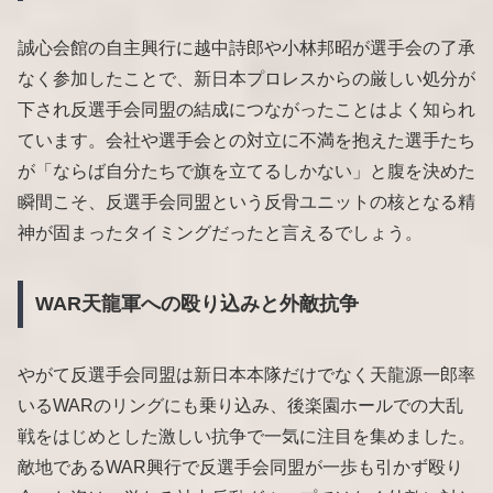
誠心会館の自主興行に越中詩郎や小林邦昭が選手会の了承
なく参加したことで、新日本プロレスからの厳しい処分が
下され反選手会同盟の結成につながったことはよく知られ
ています。会社や選手会との対立に不満を抱えた選手たち
が「ならば自分たちで旗を立てるしかない」と腹を決めた
瞬間こそ、反選手会同盟という反骨ユニットの核となる精
神が固まったタイミングだったと言えるでしょう。
WAR天龍軍への殴り込みと外敵抗争
やがて反選手会同盟は新日本本隊だけでなく天龍源一郎率
いるWARのリングにも乗り込み、後楽園ホールでの大乱
戦をはじめとした激しい抗争で一気に注目を集めました。
敵地であるWAR興行で反選手会同盟が一歩も引かず殴り