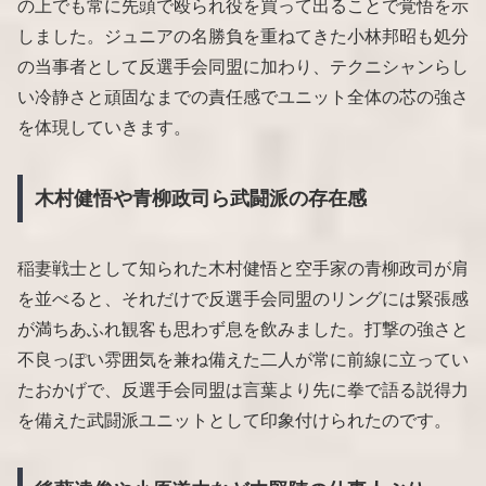
の上でも常に先頭で殴られ役を買って出ることで覚悟を示
しました。ジュニアの名勝負を重ねてきた小林邦昭も処分
の当事者として反選手会同盟に加わり、テクニシャンらし
い冷静さと頑固なまでの責任感でユニット全体の芯の強さ
を体現していきます。
木村健悟や青柳政司ら武闘派の存在感
稲妻戦士として知られた木村健悟と空手家の青柳政司が肩
を並べると、それだけで反選手会同盟のリングには緊張感
が満ちあふれ観客も思わず息を飲みました。打撃の強さと
不良っぽい雰囲気を兼ね備えた二人が常に前線に立ってい
たおかげで、反選手会同盟は言葉より先に拳で語る説得力
を備えた武闘派ユニットとして印象付けられたのです。