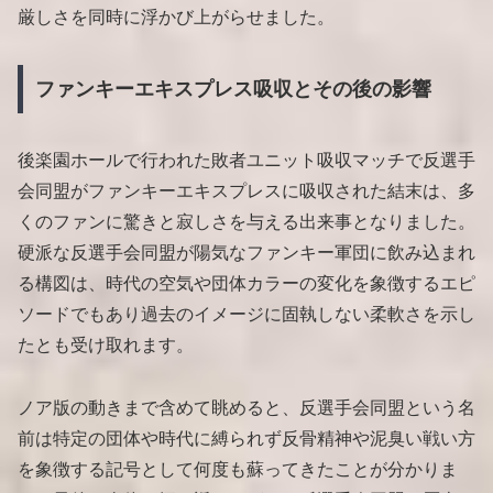
厳しさを同時に浮かび上がらせました。
ファンキーエキスプレス吸収とその後の影響
後楽園ホールで行われた敗者ユニット吸収マッチで反選手
会同盟がファンキーエキスプレスに吸収された結末は、多
くのファンに驚きと寂しさを与える出来事となりました。
硬派な反選手会同盟が陽気なファンキー軍団に飲み込まれ
る構図は、時代の空気や団体カラーの変化を象徴するエピ
ソードでもあり過去のイメージに固執しない柔軟さを示し
たとも受け取れます。
ノア版の動きまで含めて眺めると、反選手会同盟という名
前は特定の団体や時代に縛られず反骨精神や泥臭い戦い方
を象徴する記号として何度も蘇ってきたことが分かりま