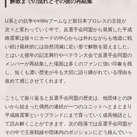
解散までの流れとその後の再結集
U系との抗争やnWoブームなど新日本プロレスの主役が
次々と変わっていく中で、反選手会同盟から発展した平成
維震軍は徐々にカードの中心からは外れながらも地道に戦
い続け最終的には自然消滅に近い形で解散を迎えました。
とはいえ後年の記念興行やベテラン大会で反選手会同盟の
メンバーが再結集した場面は多くのファンに強い印象を残
し、短くも濃い歴史が今も大切に語り継がれている理由を
改めて感じさせてくれます。
こうして振り返ると反選手会同盟の歴史は、他団体との諍
いから始まった偶然の連続が一つのユニットへとまとまり
平成維震軍というブランドにまで育っていく成長物語とし
て読み解くことができます。次の段落では反選手会同盟が
その中で王座戦線や団体内のポジションにどう絡んでいっ