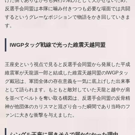
けた側でありながらも興行の戦力として欠かせないため、
反選手会同盟は本隊に噛み付きつつも必要な場面では共闘
するというグレーなポジションで物語をかき回していきま
す。
IWGPタッグ戦線で光った維震天越同盟
王座史という視点で見ると反選手会同盟から発展した平成
維震軍が天龍源一郎と結成した維震天越同盟のIWGPタッ
グ戴冠は、軍団全体の存在意義を一気に底上げした出来事
として語られます。もともと敵対していた天龍と越中が肩
を並べてベルトを奪い取る構図は、反選手会同盟の反骨精
神が他団体のカリスマと混ざり合った瞬間であり当時のフ
ァンに大きな衝撃を与えました。
シングル王座に届きそうで届かなかった理由