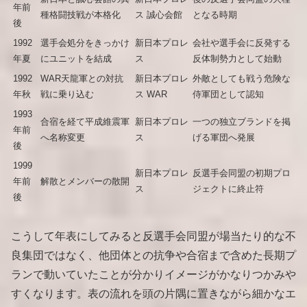
年前
種格闘技戦が本格化
ス 誠心会館
となる時期
後
1992
選手会処分をきっかけ
新日本プロレ
会社や選手会に反発する
年夏
にユニットを結成
ス
反体制勢力として始動
1992
WAR天龍軍との対抗
新日本プロレ
外敵としても戦う危険な
年秋
戦に乗り込む
ス WAR
侍軍団として認知
1993
合宿を経て平成維震軍
新日本プロレ
一つの独立ブランドを掲
年前
へ名称変更
ス
げる軍団へ発展
後
1999
新日本プロレ
反選手会同盟の初期プロ
年前
解散とメンバーの散開
ス
ジェクトに終止符
後
こうして年表にしてみると反選手会同盟が場当たり的な不
良集団ではなく、他団体との抗争や合宿まで含めた長期プ
ランで動いていたことが分かりイメージがかなりつかみや
すくなります。表の流れを頭の片隅に置きながら細かなエ