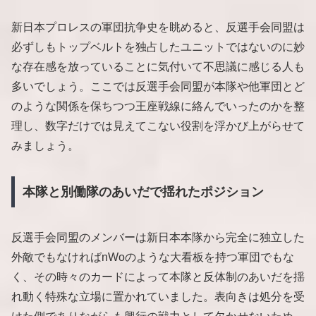
新日本プロレスの軍団抗争史を眺めると、反選手会同盟は
必ずしもトップベルトを独占したユニットではないのに妙
な存在感を放っていることに気付いて不思議に感じる人も
多いでしょう。ここでは反選手会同盟が本隊や他軍団とど
のような関係を保ちつつ王座戦線に絡んでいったのかを整
理し、数字だけでは見えてこない役割を浮かび上がらせて
みましょう。
本隊と別働隊のあいだで揺れたポジション
反選手会同盟のメンバーは新日本本隊から完全に独立した
外敵でもなければnWoのような大看板を持つ軍団でもな
く、その時々のカードによって本隊と反体制のあいだを揺
れ動く特殊な立場に置かれていました。表向きは処分を受