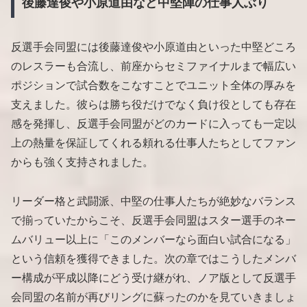
後藤達俊や小原道由など中堅陣の仕事人ぶり
反選手会同盟には後藤達俊や小原道由といった中堅どころ
のレスラーも合流し、前座からセミファイナルまで幅広い
ポジションで試合数をこなすことでユニット全体の厚みを
支えました。彼らは勝ち役だけでなく負け役としても存在
感を発揮し、反選手会同盟がどのカードに入っても一定以
上の熱量を保証してくれる頼れる仕事人たちとしてファン
からも強く支持されました。
リーダー格と武闘派、中堅の仕事人たちが絶妙なバランス
で揃っていたからこそ、反選手会同盟はスター選手のネー
ムバリュー以上に「このメンバーなら面白い試合になる」
という信頼を獲得できました。次の章ではこうしたメンバ
ー構成が平成以降にどう受け継がれ、ノア版として反選手
会同盟の名前が再びリングに蘇ったのかを見ていきましょ