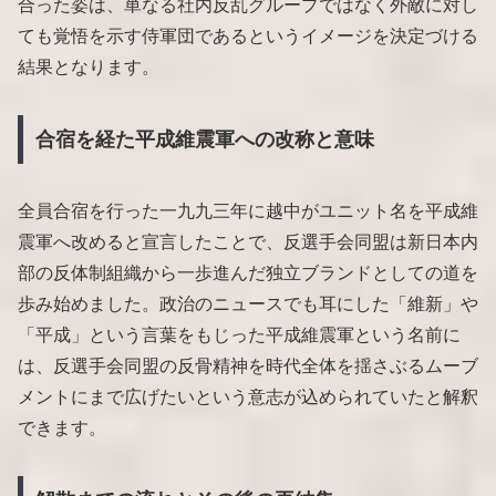
合った姿は、単なる社内反乱グループではなく外敵に対し
ても覚悟を示す侍軍団であるというイメージを決定づける
結果となります。
合宿を経た平成維震軍への改称と意味
全員合宿を行った一九九三年に越中がユニット名を平成維
震軍へ改めると宣言したことで、反選手会同盟は新日本内
部の反体制組織から一歩進んだ独立ブランドとしての道を
歩み始めました。政治のニュースでも耳にした「維新」や
「平成」という言葉をもじった平成維震軍という名前に
は、反選手会同盟の反骨精神を時代全体を揺さぶるムーブ
メントにまで広げたいという意志が込められていたと解釈
できます。