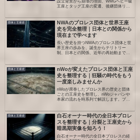
設立背景から崩壊の理由、WMGヘビー級
王座とタッグ王座の変遷、後継団体リキ
プロまでを整理し、当時のプロレス界で
の位置づけを分かりやすく解説します。
興行トラブルやX1を含む黒歴史も冷静に
NWAのプロレス団体と世界王座
団体と王座史
振り返り、当時を知らない世代でも流れ
史を完全整理｜日本との関係から
がつかめる内容です。
現在まで学べます
長い歴史を持つNWAのプロレス団体と世
界王座の歩みを、誕生からテリトリー
制、日本との関係、近年の再始動まで通
して解説します。名王者や代表的な試合
も整理し、系譜をすっきり把握したい人
や歴史に初めて触れるファンでも流れを
nWoが変えたプロレス団体と王座
団体と王座史
追いやすい入門ガイドとなる内容です。
史を整理する｜狂騒の時代をもう
一度楽しみませんか
nWoが席巻したプロレス界の歴史と団体
ごとの王座史を整理し、nWoジャパンや
本家の流れを時系列で解説します。ブー
ムの背景と名勝負を知りたい人向けの入
門ガイドです。当時をリアルタイムで見
ていた世代も、映像配信で後追い観戦す
白石オーナー時代の全日本プロレ
団体と王座史
る世代も整理しやすい内容です。
スを整理する｜分裂と王座史から
暗黒期実像を知ろう！
白石オーナー時代の全日本プロレスの経