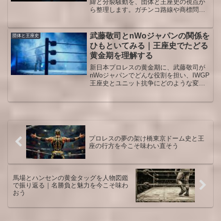
緯と分裂騒動を、団体と王座史の視点か
ら整理します。ガチンコ路線や商標問題
まで追いかけ、現在の評価と教訓をやさ
しく解説します。当時をリアルタイムで
見ていたファンも、最近興味を持った人
武藤敬司とnWoジャパンの関係を
団体と王座史
も、団体の流れを一気につかめる内容で
ひもといてみる｜王座史でたどる
す。
黄金期を理解する
新日本プロレスの黄金期に、武藤敬司が
nWoジャパンでどんな役割を担い、IWGP
王座史とユニット抗争にどのような変化
をもたらしたのかを整理しながら、当時
の流れを今の視点でわかりやすく振り返
ります。
プロレスの夢の架け橋東京ドーム史と王
座の行方を今こそ味わい直そう
馬場とハンセンの黄金タッグを人物図鑑
で振り返る｜名勝負と魅力を今こそ味わ
おう