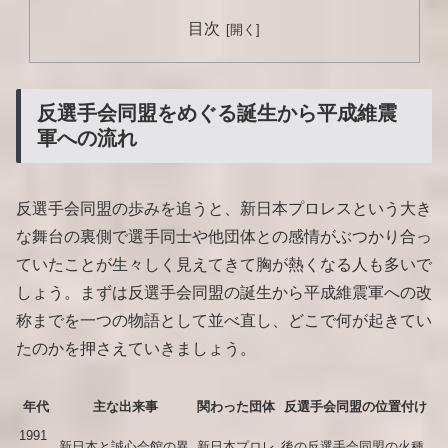
目次
反選手会同盟をめぐる誕生から平成維震
軍への流れ
反選手会同盟の歩みを追うと、新日本プロレスという大き
な舞台の裏側で選手同士や他団体との感情がぶつかり合っ
ていたことが生々しく見えてきて胸が熱くなる人も多いで
しょう。まずは反選手会同盟の誕生から平成維震軍への改
称までを一つの物語として並べ直し、どこで何が起きてい
たのかを押さえていきましょう。
年代
主な出来事
関わった団体
反選手会同盟の位置付け
1991
新日本と誠心会館の異
新日本プロレ
後の反選手会同盟の火種