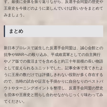
す。最後に全体を振り返りながら、反選手会同盟の歴史や
王座史を今後どのように楽しんでいけば良いかをまとめて
みましょう。
まとめ
新日本プロレスで誕生した反選手会同盟は、誠心会館との
抗争やWARへの殴り込み、平成維震軍としての自主興行
やノア版での復活までを含めると約三十年規模の長い物語
として捉えられるユニットでした。記事全体で見てきたよ
うに王座の数だけでは評価しきれない役割が多く存在する
ので、当時の試合や証言を手掛かりに自分なりのベストバ
ウトやターニングポイントを整理し、反選手会同盟の歴史
を団体や王座史と照らし合わせながらじっくり味わってみ
てください。