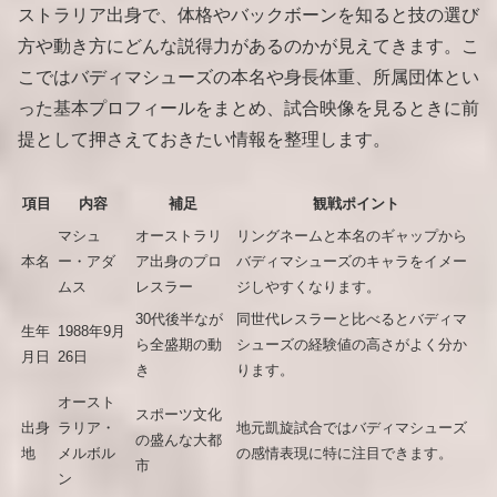
ストラリア出身で、体格やバックボーンを知ると技の選び
方や動き方にどんな説得力があるのかが見えてきます。こ
こではバディマシューズの本名や身長体重、所属団体とい
った基本プロフィールをまとめ、試合映像を見るときに前
提として押さえておきたい情報を整理します。
項目
内容
補足
観戦ポイント
マシュ
オーストラリ
リングネームと本名のギャップから
本名
ー・アダ
ア出身のプロ
バディマシューズのキャラをイメー
ムス
レスラー
ジしやすくなります。
30代後半なが
同世代レスラーと比べるとバディマ
生年
1988年9月
ら全盛期の動
シューズの経験値の高さがよく分か
月日
26日
き
ります。
オースト
スポーツ文化
出身
ラリア・
地元凱旋試合ではバディマシューズ
の盛んな大都
地
メルボル
の感情表現に特に注目できます。
市
ン