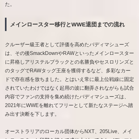
た。
メインロースター移行とWWE退団までの流れ
クルーザー級王者として評価を高めたバディマシューズ
は、その後SmackDownやRAWといったメインロースター
に昇格しアリステルブラックとの名勝負やセスロリンズと
のタッグでRAWタッグ王座を獲得するなど、多彩なカー
ドで存在感を放ちました。とはいえ常に最上位戦線に固定
されていたわけではなく起用の波に翻弄されながらも試合
内容でファンの支持を集め続けたバディマシューズは、
2021年にWWEを離れてフリーとして新たなステージへ踏
み出す決断を下します。
オーストラリアのローカル団体からNXT、205Live、メイ