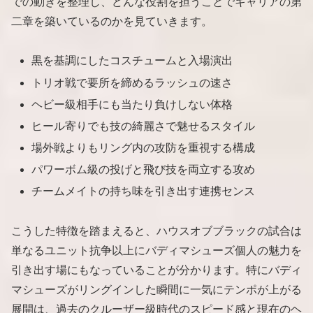
での動きを整理し、どんな役割を担うことでキャリアの第
二章を築いているのかを見ていきます。
黒を基調にしたコスチュームと入場演出
トリオ戦で要所を締めるラッシュの速さ
ヘビー級相手にも当たり負けしない体格
ヒール寄りでも技の綺麗さで魅せるスタイル
場外戦よりもリング内の攻防を重視する構成
パワーボム級の投げと飛び技を両立する攻め
チームメイトの持ち味を引き出す連携センス
こうした特徴を踏まえると、ハウスオブブラックの試合は
単なるユニット抗争以上にバディマシューズ個人の魅力を
引き出す場にもなっていることが分かります。特にバディ
マシューズがリングインした瞬間に一気にテンポが上がる
展開は、過去のクルーザー級時代のスピード感と現在のヘ