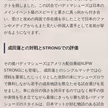
クトを残しました。この試合でバディマシューズは日本の
メインイベント級のスピードと重さに真っ向から付き合
い、受けと攻めの両面で存在感を示したことで日本のファ
ンやメディアからもまた見たい外国人選手として名前が挙
がるようになります。
成田蓮との対戦とSTRONGでの評価
その後バディマシューズはアメリカ配信番組NJPW
STRONGにも登場し、成田蓮とのシングルマッチでは心
理戦を重視したじっくりとした攻防の末にマシューズロウ
で勝利しながら若手の成長物語を際立たせる試合運びを見
せました。単に自分の強さを誇示するのではなく相手の技
や表情を引き立てながら最後にきっちり勝ち切るバディマ
シューズのスタイルは、日本マットが好む物語のある試合