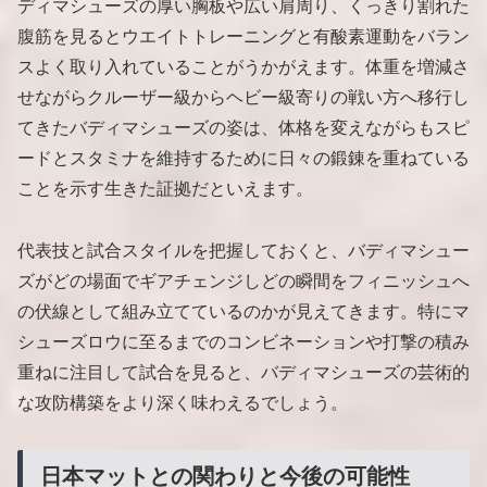
ディマシューズの厚い胸板や広い肩周り、くっきり割れた
腹筋を見るとウエイトトレーニングと有酸素運動をバラン
スよく取り入れていることがうかがえます。体重を増減さ
せながらクルーザー級からヘビー級寄りの戦い方へ移行し
てきたバディマシューズの姿は、体格を変えながらもスピ
ードとスタミナを維持するために日々の鍛錬を重ねている
ことを示す生きた証拠だといえます。
代表技と試合スタイルを把握しておくと、バディマシュー
ズがどの場面でギアチェンジしどの瞬間をフィニッシュへ
の伏線として組み立てているのかが見えてきます。特にマ
シューズロウに至るまでのコンビネーションや打撃の積み
重ねに注目して試合を見ると、バディマシューズの芸術的
な攻防構築をより深く味わえるでしょう。
日本マットとの関わりと今後の可能性