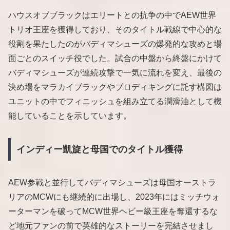
ハウスオブブラックはエリートとの抗争の中でAEW世界
トリオ王座を獲得しており、そのタイトル戦線で中心的な
役割を果たしたのがバディマシューズの爆発的な攻めと場
面ごとのスイッチ役でした。試合の中盤から終盤にかけて
バディマシューズが連続攻撃で一気に流れを変え、最後の
決め場をマラカイブラックやブロディキングに託す構図は
ユニットの中でフィニッシュを組み立てる潤滑油として機
能していることを示しています。
インディー凱旋と母国でのタイトル獲得
AEW参戦と並行してバディマシューズは母国オーストラ
リアのMCWにも継続的に出場し、2023年にはミッチウォ
ーターマンを破ってMCW世界ヘビー級王座を奪還するな
ど地元ファンの前で英雄的なストーリーを完結させまし