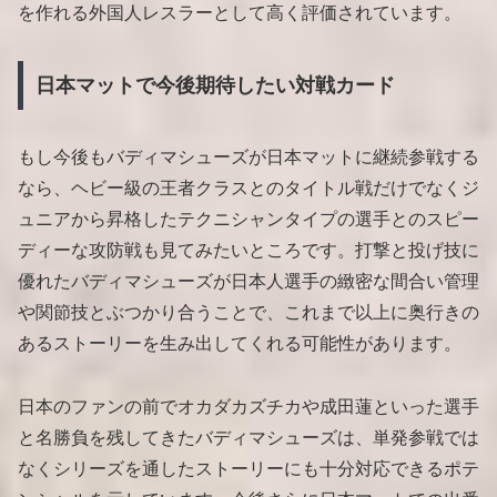
を作れる外国人レスラーとして高く評価されています。
日本マットで今後期待したい対戦カード
もし今後もバディマシューズが日本マットに継続参戦する
なら、ヘビー級の王者クラスとのタイトル戦だけでなくジ
ュニアから昇格したテクニシャンタイプの選手とのスピー
ディーな攻防戦も見てみたいところです。打撃と投げ技に
優れたバディマシューズが日本人選手の緻密な間合い管理
や関節技とぶつかり合うことで、これまで以上に奥行きの
あるストーリーを生み出してくれる可能性があります。
日本のファンの前でオカダカズチカや成田蓮といった選手
と名勝負を残してきたバディマシューズは、単発参戦では
なくシリーズを通したストーリーにも十分対応できるポテ