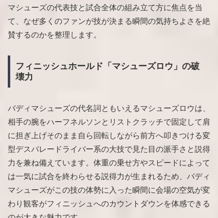
マシューズの代表技と試合全体の組み立て方に焦点を当
て、なぜ多くのファンが技が決まる瞬間の気持ちよさを絶
賛するのかを整理します。
フィニッシュホールド「マシューズロウ」の破
壊力
バディマシューズの代名詞ともいえるマシューズロウは、
相手の腕をハーフネルソンとリストクラッチで固定して肩
に担ぎ上げそのまま自ら回転しながら前方へ叩きつける変
型デスバレードライバー系の大技で見た目の派手さと説得
力を兼ね備えています。体重の乗せ方やスピードによって
は一気に試合を終わらせる説得力が生まれるため、バディ
マシューズがこの技の体勢に入った瞬間に会場の空気が変
わり観客がフィニッシュへのカウントダウンを体感できる
のが大きな魅力です。