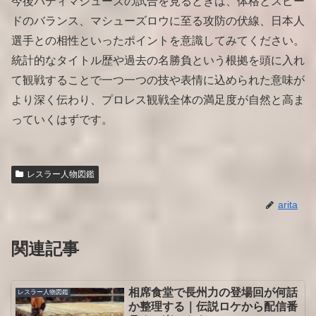
今後バディマシューズの試合を見るときは、体格とスピー
ドのバランス、マシューズロウに至る攻防の伏線、日本人
選手との相性といったポイントを意識してみてください。
統計的なタイトル歴や過去の名勝負という根拠を頭に入れ
て観戦することで一つ一つの技や表情に込められた意味が
より深く伝わり、プロレス観戦全体の満足度が自然と高ま
っていくはずです。
レスラー人物図鑑
arita
関連記事
相席食堂で長州力の登場回が何話
レスラー人物図鑑
か整理する｜伝説ロケから配信番