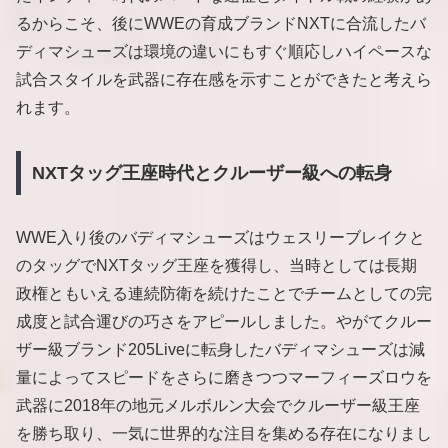
るからこそ、後にWWEの育成ブランドNXTに合流したバ
ディマシューズは環境の違いにもすぐ順応しハイペースな
試合スタイルを武器に存在感を示すことができたと考えら
れます。
NXTタッグ王座時代とクルーザー級への転身
WWE入り後のバディマシューズはウェスリーブレイクと
のタッグでNXTタッグ王座を獲得し、当時としては長期
政権ともいえる連続防衛を続けたことでチームとしての完
成度と試合運びの巧さをアピールしました。やがてクルー
ザー級ブランド205Liveに転身したバディマシューズは減
量によってスピードをさらに磨きつつマーフィーズロウを
武器に2018年の地元メルボルン大会でクルーザー級王座
を勝ち取り、一気に世界的な注目を集める存在になりまし