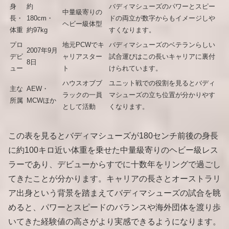
身
約
バディマシューズのパワーとスピー
中量級寄りの
長・
180cm・
ドの両立が数字からもイメージしや
ヘビー級体型
体重
約97kg
すくなります。
プロ
地元PCWでキ
バディマシューズのベテランらしい
2007年9月
デビ
ャリアスター
試合運びはこの長いキャリアに裏付
8日
ュー
ト
けられています。
ハウスオブブ
ユニット戦での役割を見るとバディ
主な
AEW・
ラックの一員
マシューズの立ち位置が分かりやす
所属
MCWほか
として活動
くなります。
この表を見るとバディマシューズが180センチ前後の身長
に約100キロ近い体重を乗せた中量級寄りのヘビー級レス
ラーであり、デビューからすでに十数年をリングで過ごし
てきたことが分かります。キャリアの長さとオーストラリ
ア出身という背景を踏まえてバディマシューズの試合を眺
めると、パワーとスピードのバランスや海外団体を渡り歩
いてきた経験値の高さがより実感できるようになります。