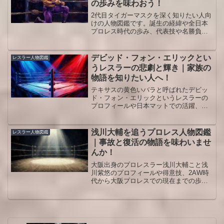
の歩みを味わおう！
2代目タイガーマスクを深く知りたい人向
けの人物図鑑です。誕生の経緯や全日本
プロレス時代の歩み、代表技や名勝負、
初代との違いとその後のレガシーまでを
整理し、観戦や映像鑑賞がもっと味わえ
る視点をまとめます。レスラー人物図鑑
デビッド・フォン・エリックとい
レスラー人物図鑑
として基本データも確認できます。
うレスラーの悲劇と輝き｜家族の
物語を知りたい人へ！
テキサスの黄色いバラと呼ばれたデビッ
ド・フォン・エリックというレスラーの
プロフィールや日本マットでの活躍、早
すぎる死と家族の物語、映画アイアンク
ローでの再評価まで丁寧に整理し、試合
観戦がもっと深く味わえるように解説し
浅川大輔を追うプロレス人物図鑑
レスラー人物図鑑
ます。ファン歴が長い人も基礎から振り
｜事故と復活の物語を味わいませ
返れます。
んか！
大阪出身のプロレスラー浅川大輔こと浅
川紫悠のプロフィールや得意技、2AW時
代から大阪プロレスでの現在までの歩
み、事故からの復活ストーリーと観戦の
ツボをまとめて解説します。