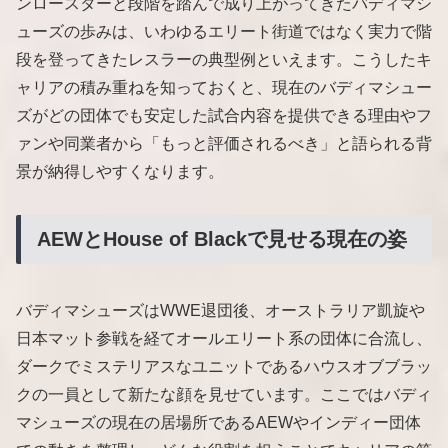
ンロースターと段階を踏んで成り上がってきたバディマシ
ューズの歩みは、いわゆるエリート街道ではなく実力で階
段を登ってきたレスラーの典型例といえます。こうしたキ
ャリアの積み重ねを知っておくと、現在のバディマシュー
ズがどの団体でも安定した試合内容を提供できる理由やフ
ァンや同業者から「もっと評価されるべき」と語られる背
景が納得しやすくなります。
AEWとHouse of Blackで見せる現在の姿
バディマシューズはWWE退団後、オーストラリア凱旋や
日本マット参戦を経てオールエリート系の団体に合流し、
ダークでミステリアスなユニットであるハウスオブブラッ
クの一員として新たな顔を見せています。ここではバディ
マシューズの現在の居場所であるAEWやインディー団体