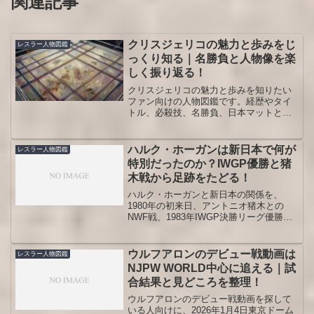
関連記事
クリスジェリコの魅力と歩みをじ
レスラー人物図鑑
っくり知る｜名勝負と人物像を楽
しく振り返る！
クリスジェリコの魅力と歩みを知りたい
ファン向けの人物図鑑です。経歴やタイ
トル、必殺技、名勝負、日本マットとの
関わり、近年の動向までをわかりやすく
整理し、試合観戦をより楽しめる視点を
紹介します。レスラーとしての人物背景
ハルク・ホーガンは新日本で何が
レスラー人物図鑑
も丁寧に押さえますので安心です。
特別だったのか？IWGP優勝と猪
木戦から足跡をたどる！
ハルク・ホーガンと新日本の関係を、
1980年の初来日、アントニオ猪木との
NWF戦、1983年IWGP決勝リーグ優勝、
MSGタッグ・リーグでの共闘、「一番」
ギミック、1993年ムタ戦、2003年蝶野戦
まで通して整理します。アメリカ版ホー
ウルフアロンのデビュー戦動画は
レスラー人物図鑑
ガンとの違いも含めて、人物図鑑として
NJPW WORLD中心に追える｜試
読みやすく深掘りしました。
合結果と見どころを整理！
ウルフアロンのデビュー戦動画を探して
いる人向けに、2026年1月4日東京ドーム