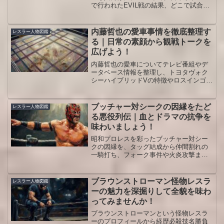
で行われたEVIL戦の結果、どこで試合映
像を追いやすいか、無料で確認しやすい
関連動画、デビュー後の流れまでプロレ
ス目線で整理しました。
内藤哲也の愛車事情を徹底整理す
レスラー人物図鑑
る｜日常の素顔から観戦トークを
広げよう！
内藤哲也の愛車についてテレビ番組やデ
ータベース情報を整理し、トヨタヴォク
シーハイブリッドVの特徴やロスインゴ移
動車エピソードまで解説します。車好き
の観戦トークを豊かにしたい人向けで
す。愛車を通じてリング外の人柄を知り
ブッチャー対シークの因縁をたど
レスラー人物図鑑
たいファンにも読みやすい内容です。
る悪役列伝｜血とドラマの抗争を
味わいましょう！
昭和プロレスを彩ったブッチャー対シー
クの因縁を、タッグ結成から仲間割れの
一騎打ち、フォーク事件や火炎攻撃まで
整理し、代表試合と観戦のポイントを人
物像とともに丁寧にひもときます。ブッ
チャー対シークの流血シーンを安全な距
ブラウンストローマン怪物レスラ
レスラー人物図鑑
離から振り返り、昭和プロレスの空気感
ーの魅力を深掘りして全貌を味わ
を今の視点で楽しみたい人に向いた人物
ってみませんか！
図鑑形式の解説です。
ブラウンストローマンという怪物レスラ
ーのプロフィールから経歴必殺技名勝負