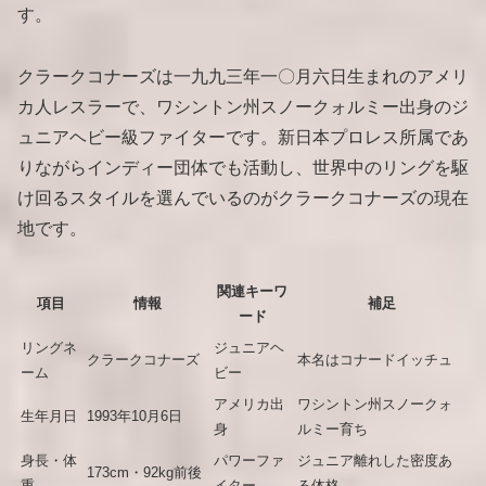
す。
クラークコナーズは一九九三年一〇月六日生まれのアメリ
カ人レスラーで、ワシントン州スノークォルミー出身のジ
ュニアヘビー級ファイターです。新日本プロレス所属であ
りながらインディー団体でも活動し、世界中のリングを駆
け回るスタイルを選んでいるのがクラークコナーズの現在
地です。
関連キーワ
項目
情報
補足
ード
リングネ
ジュニアヘ
クラークコナーズ
本名はコナードイッチュ
ーム
ビー
アメリカ出
ワシントン州スノークォ
生年月日
1993年10月6日
身
ルミー育ち
身長・体
パワーファ
ジュニア離れした密度あ
173cm・92kg前後
重
イター
る体格