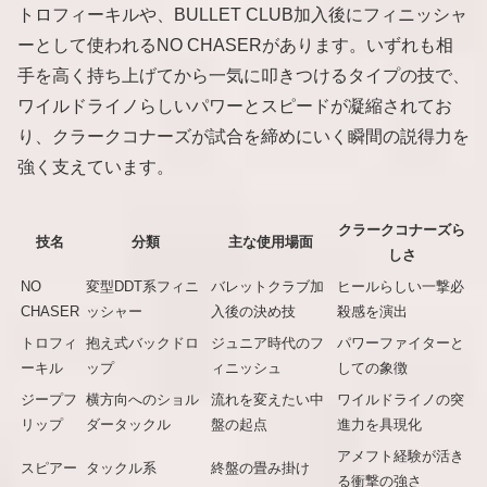
トロフィーキルや、BULLET CLUB加入後にフィニッシャ
ーとして使われるNO CHASERがあります。いずれも相
手を高く持ち上げてから一気に叩きつけるタイプの技で、
ワイルドライノらしいパワーとスピードが凝縮されてお
り、クラークコナーズが試合を締めにいく瞬間の説得力を
強く支えています。
クラークコナーズら
技名
分類
主な使用場面
しさ
NO
変型DDT系フィニ
バレットクラブ加
ヒールらしい一撃必
CHASER
ッシャー
入後の決め技
殺感を演出
トロフィ
抱え式バックドロ
ジュニア時代のフ
パワーファイターと
ーキル
ップ
ィニッシュ
しての象徴
ジープフ
横方向へのショル
流れを変えたい中
ワイルドライノの突
リップ
ダータックル
盤の起点
進力を具現化
アメフト経験が活き
スピアー
タックル系
終盤の畳み掛け
る衝撃の強さ