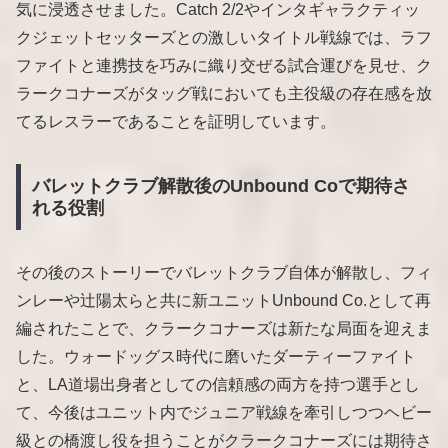
気に浸透させました。Catch 2/2やインタギャラクティッ
クジェットセッターズとの激しいタイトル戦線では、ラフ
ファイトと連携技を巧みに織り交ぜる試合運びを見せ、ク
ラークコナーズがタッグ戦においても主役級の存在感を放
てるレスラーであることを証明しています。
バレットクラブ解散後のUnbound Coで期待さ
れる役割
その後のストーリーでバレットクラブ自体が解散し、フィ
ンレーや辻陽太らと共に新ユニットUnbound Co.として再
編されたことで、クラークコナーズは新たな局面を迎えま
した。ウォードッグス時代に磨いたダーティーファイト
と、LA道場出身者としての信頼感の両方を持つ選手とし
て、今後はユニット内でジュニア戦線を牽引しつつヘビー
級との橋渡し役を担うことがクラークコナーズには期待さ