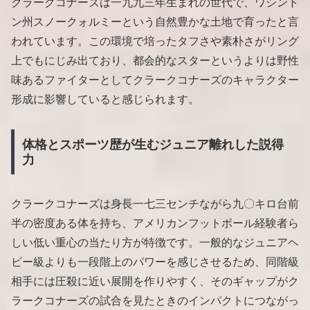
クラークコナーズは一九九三年生まれの世代で、ワシント
ン州スノークォルミーという自然豊かな土地で育ったと言
われています。この環境で培ったタフさや素朴さがリング
上でもにじみ出ており、都会的なスターというよりは野性
味あるファイターとしてクラークコナーズのキャラクター
形成に影響していると感じられます。
体格とスポーツ歴が生むジュニア離れした説得
力
クラークコナーズは身長一七三センチながら九〇キロ台前
半の密度ある体を持ち、アメリカンフットボール経験者ら
しい低い重心の当たり方が特徴です。一般的なジュニアヘ
ビー級よりも一段階上のパワーを感じさせるため、同階級
相手には圧殺に近い展開を作りやすく、そのギャップがク
ラークコナーズの試合を見たときのインパクトにつながっ