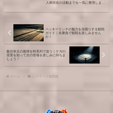
人柄現在の活動までを一気に整理しま
す。観戦前後に読めば試合の細かな見ど
ころが分かりやすくなります。初めて見
る人も長年追い続けてきたファンも満足
できる情報量を意識してまとめていま
す。
ベッキーリンチの魅力を深掘りする観戦
ガイド｜名勝負で観戦を楽しみません
か！
飯伏幸太の復帰を時系列で追う｜ケガの
背景を知って次の登場を楽しみに待ちま
しょう！
ホーム
レスラー人物図鑑