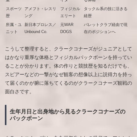
スポーツ
アメフト・レスリ
フィジカル
タックル系の技に活きる
歴
ング
エリート
経歴
所属・ユ
新日本プロレス／
元WAR
バレットクラブ経由で現
ニット
Unbound Co.
DOGS
在のポジションへ
こうして整理すると、クラークコナーズがジュニアとして
はかなり重厚な体格とフィジカルバックボーンを持ってい
ることが分かります。体の作りと競技歴を知るだけでも、
スピアーなどの一撃がなぜ観客の想像以上に説得力を持っ
て届くのかが腑に落ちてくるのがクラークコナーズ観戦の
面白さです。
生年月日と出身地から見るクラークコナーズの
バックボーン