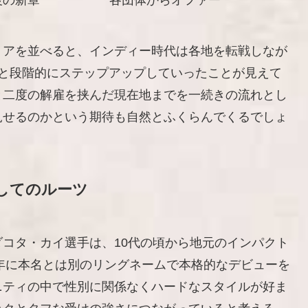
後の新章
各団体からオファー
リアを並べると、インディー時代は各地を転戦しなが
へと段階的にステップアップしていったことが見えて
と二度の解雇を挟んだ現在地までを一続きの流れとし
見せるのかという期待も自然とふくらんでくるでしょ
してのルーツ
コタ・カイ選手は、10代の頃から地元のインパクト
7年に本名とは別のリングネームで本格的なデビューを
ニティの中で性別に関係なくハードなスタイルが好ま