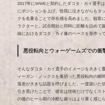
2017年にWWEと契約したダコタ・カイ選手
にポジションを上げ、怪我に泣きながらもタ
クを名乗ることで存在感を高めました。観客
ラクターと、試合開始と同時に距離を詰めて蹴
線におけるダコタ・カイ像のベースを形作っ
悪役転向とウォーゲームズでの衝
そんなダコタ・カイ選手のイメージを大きく
ィーガン・ノックスを裏切った悪役転向の瞬
落差が大きな話題を呼びました。一度築いた
引き受けたことで、彼女は技術だけでなくス
の後のヒール期の冷酷な蹴りはより重く感じ