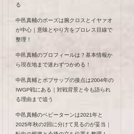
る
中邑真輔のポーズは腕クロスとイヤァオ
が中心｜意味とやり方をプロレス目線で
整理！
中邑真輔のプロフィールは？基本情報か
ら現在地まで迷わずつかめる！
中邑真輔とボブサップの接点は2004年の
IWGP戦にある｜対戦背景と今も語られ
る理由まで追う
中邑真輔のベビーターンは2021年と
2025年秋の2回に分けて見るのが妥当｜
転向の根拠と今後の立ち位置を整理！