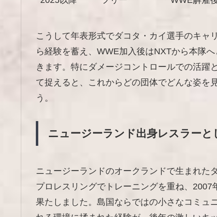
2025以降
フリー
WWE解雇
こうして年表形式でダコタ・カイ選手のキャ
ら経験を蓄え、WWE加入後はNXTから本隊
きます。特にダメージコントロールでの活躍
て捉えると、これからどの団体でどんな姿を
う。
ニュージーランド出身レスラーと
ニュージーランドのオークランドで生まれたダ
プロレスリングでトレーニングを重ね、200
果たしました。島国ならではの小さなコミュ