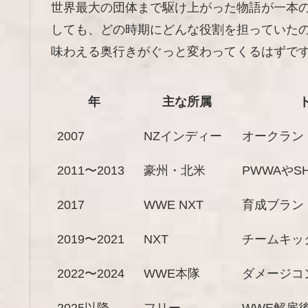
世界最大の団体まで駆け上がった物語が一本
しても、どの時期にどんな役割を担っていた
味わえる奥行きがぐっと変わってくるはずで
年
主な所属
2007
NZインディー
オークラン
2011〜2013
豪州・北米
PWWAやS
2017
WWE NXT
育成ブラン
2019〜2021
NXT
チームキッ
2022〜2024
WWE本隊
ダメージコ