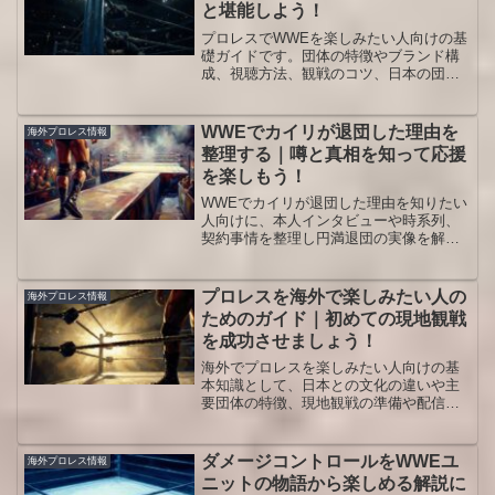
と堪能しよう！
プロレスでWWEを楽しみたい人向けの基
礎ガイドです。団体の特徴やブランド構
成、視聴方法、観戦のコツ、日本の団体
との違いまでをまとめて解説し、海外プ
ロレスの世界をより深く味わえるように
なります。初心者でも試合やストーリー
WWEでカイリが退団した理由を
海外プロレス情報
ラインの魅力を理解しやすくなるポイン
整理する｜噂と真相を知って応援
トを具体的に紹介します。
を楽しもう！
WWEでカイリが退団した理由を知りたい
人向けに、本人インタビューや時系列、
契約事情を整理し円満退団の実像を解説
します。噂との違いやスターダム復帰、
再WWE参戦までの流れも押さえられるの
で、過去の試合と今後の展開を落ち着い
プロレスを海外で楽しみたい人の
海外プロレス情報
て楽しめる視点が身につきます。
ためのガイド｜初めての現地観戦
を成功させましょう！
海外でプロレスを楽しみたい人向けの基
本知識として、日本との文化の違いや主
要団体の特徴、現地観戦の準備や配信視
聴のコツ、海外で活躍する日本人レスラ
ーの追いかけ方までを整理します。初め
ての海外興行でも落ち着いて満喫できる
ダメージコントロールをWWEユ
海外プロレス情報
よう段階的に解説します。
ニットの物語から楽しめる解説に