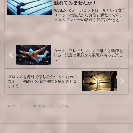
触れてみませんか！
WWEのダメージコントロールという女子
ユニットの結成から分裂と解散までを、
日本人メンバーの活躍や代表試合ととも
に整理します。背景を知ることで物語の
深みを感じながら過去映像や今後の展開
をより楽しめるようになりたい人向けの
解説で、観戦前後に役立つ内容です。
カール・フレドリックスの魅力と軌跡を
知る｜試合と素顔から観戦をもっと楽し
もう！
プロレスを海外で楽しみたい人のための
ガイド｜初めての現地観戦を成功させま
しょう！
ホーム
海外プロレス情報