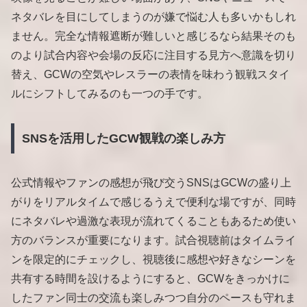
ネタバレを目にしてしまうのが嫌で悩む人も多いかもしれ
ません。完全な情報遮断が難しいと感じるなら結果そのも
のより試合内容や会場の反応に注目する見方へ意識を切り
替え、GCWの空気やレスラーの表情を味わう観戦スタイ
ルにシフトしてみるのも一つの手です。
SNSを活用したGCW観戦の楽しみ方
公式情報やファンの感想が飛び交うSNSはGCWの盛り上
がりをリアルタイムで感じるうえで便利な場ですが、同時
にネタバレや過激な表現が流れてくることもあるため使い
方のバランスが重要になります。試合視聴前はタイムライ
ンを限定的にチェックし、視聴後に感想や好きなシーンを
共有する時間を設けるようにすると、GCWをきっかけに
したファン同士の交流も楽しみつつ自分のペースも守れま