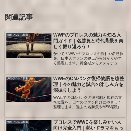
関連記事
WWFのプロレスの魅力を知る入
海外プロレス情報
門ガイド｜名勝負と時代背景を楽
しく振り返ろう！
かつてのWWFのプロレスの流れや名勝負
を、日本人ファンの視点から分かりやす
く整理します。黄金期からアティテュー
ド期までの歴史とスター選手、今あらた
めて映像を楽しむための見どころを知り
たい人向けの解説です。
WWEのCMパンク復帰物語を総整
海外プロレス情報
理｜今の魅力と試合の楽しみ方を
深掘りしよう
WWEでのCMパンクの復帰劇と現在の立
ち位置を、日本のファン向けにやさしく
整理します。過去の名勝負やAEW騒動か
ら今後の展望までを一気に把握できる内
容です。初めて見るファンも長年追いか
けてきた人も、WWEのCMパンクをより
プロレスでWWEを楽しみたい人
海外プロレス情報
深く楽しむための予習復習に使えるガイ
向け完全入門｜熱いドラマをもっ
ドです。