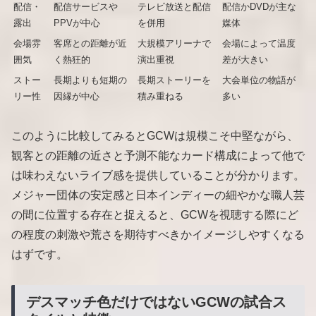
配信・
配信サービスや
テレビ放送と配信
配信かDVDが主な
露出
PPVが中心
を併用
媒体
会場雰
客席との距離が近
大規模アリーナで
会場によって温度
囲気
く熱狂的
演出重視
差が大きい
ストー
長期よりも短期の
長期ストーリーを
大会単位の物語が
リー性
因縁が中心
積み重ねる
多い
このように比較してみるとGCWは規模こそ中堅ながら、
観客との距離の近さと予測不能なカード構成によって他で
は味わえないライブ感を提供していることが分かります。
メジャー団体の安定感と日本インディーの細やかな職人芸
の間に位置する存在と捉えると、GCWを視聴する際にど
の程度の刺激や荒さを期待すべきかイメージしやすくなる
はずです。
デスマッチ色だけではないGCWの試合ス