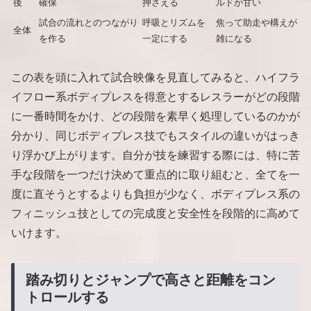
後
確保
押さえる
ルドが甘い
試合の流れとのつながり
呼吸とリズムを
焦って助走や構えが
全体
を作る
一定にする
雑になる
この表を頭に入れて試合映像を見直してみると、ハイフラ
イフロー系ボディプレスを得意とするレスラーがどの段階
に一番時間をかけ、どの段階を素早く処理しているのかが
分かり、同じボディプレス技でもスタイルの違いがはっき
り浮かび上がります。自分が技を練習する際には、特に苦
手な段階を一つだけ決めて重点的に取り組むと、全てを一
度に直そうとするよりも負担が少なく、ボディプレス系の
フィニッシュ技としての完成度と安全性を段階的に高めて
いけます。
踏み切りとジャンプで高さと距離をコン
トロールする