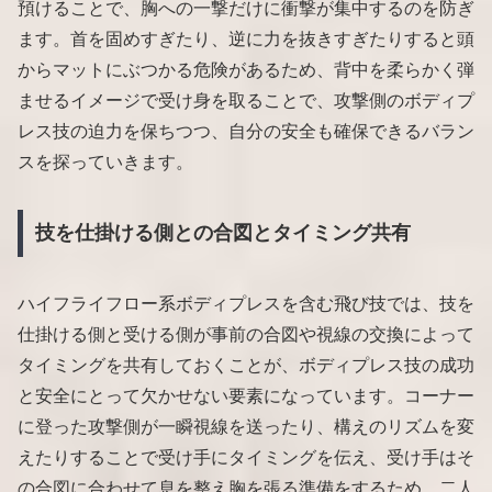
預けることで、胸への一撃だけに衝撃が集中するのを防ぎ
ます。首を固めすぎたり、逆に力を抜きすぎたりすると頭
からマットにぶつかる危険があるため、背中を柔らかく弾
ませるイメージで受け身を取ることで、攻撃側のボディプ
レス技の迫力を保ちつつ、自分の安全も確保できるバラン
スを探っていきます。
技を仕掛ける側との合図とタイミング共有
ハイフライフロー系ボディプレスを含む飛び技では、技を
仕掛ける側と受ける側が事前の合図や視線の交換によって
タイミングを共有しておくことが、ボディプレス技の成功
と安全にとって欠かせない要素になっています。コーナー
に登った攻撃側が一瞬視線を送ったり、構えのリズムを変
えたりすることで受け手にタイミングを伝え、受け手はそ
の合図に合わせて息を整え胸を張る準備をするため、二人