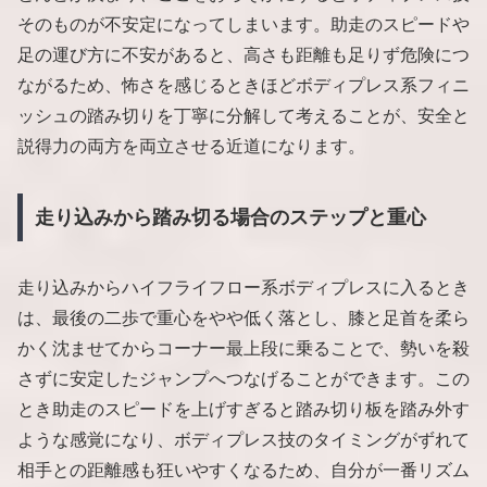
そのものが不安定になってしまいます。助走のスピードや
足の運び方に不安があると、高さも距離も足りず危険につ
ながるため、怖さを感じるときほどボディプレス系フィニ
ッシュの踏み切りを丁寧に分解して考えることが、安全と
説得力の両方を両立させる近道になります。
走り込みから踏み切る場合のステップと重心
走り込みからハイフライフロー系ボディプレスに入るとき
は、最後の二歩で重心をやや低く落とし、膝と足首を柔ら
かく沈ませてからコーナー最上段に乗ることで、勢いを殺
さずに安定したジャンプへつなげることができます。この
とき助走のスピードを上げすぎると踏み切り板を踏み外す
ような感覚になり、ボディプレス技のタイミングがずれて
相手との距離感も狂いやすくなるため、自分が一番リズム