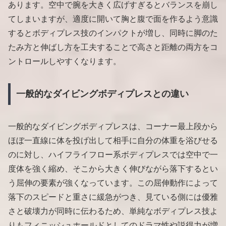
あります。空中で腕を大きく広げすぎるとバランスを崩し
てしまいますが、適度に開いて胸と腹で面を作るよう意識
するとボディプレス技のインパクトが増し、同時に脚のた
たみ方と伸ばし方を工夫することで高さと距離の両方をコ
ントロールしやすくなります。
一般的なダイビングボディプレスとの違い
一般的なダイビングボディプレスは、コーナー最上段から
ほぼ一直線に体を投げ出して相手に自分の体重を浴びせる
のに対し、ハイフライフロー系ボディプレスでは空中で一
度体を強く縮め、そこから大きく伸びながら落下するとい
う屈伸の要素が強くなっています。この屈伸動作によって
落下のスピードと重さに緩急がつき、見ている側には優雅
さと破壊力が同時に伝わるため、単純なボディプレス技よ
りもフィニッシュホールドとしてのドラマ性や説得力が増