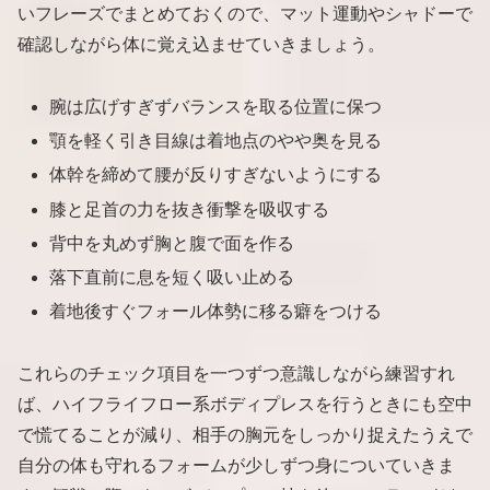
いフレーズでまとめておくので、マット運動やシャドーで
確認しながら体に覚え込ませていきましょう。
腕は広げすぎずバランスを取る位置に保つ
顎を軽く引き目線は着地点のやや奥を見る
体幹を締めて腰が反りすぎないようにする
膝と足首の力を抜き衝撃を吸収する
背中を丸めず胸と腹で面を作る
落下直前に息を短く吸い止める
着地後すぐフォール体勢に移る癖をつける
これらのチェック項目を一つずつ意識しながら練習すれ
ば、ハイフライフロー系ボディプレスを行うときにも空中
で慌てることが減り、相手の胸元をしっかり捉えたうえで
自分の体も守れるフォームが少しずつ身についていきま