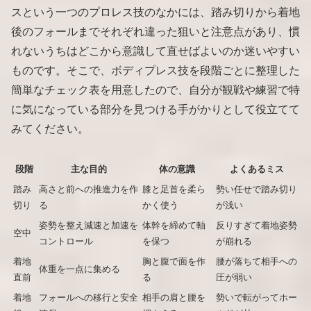
スという一つのプロレス技のなかには、踏み切りから着地
後のフォールまでそれぞれ違った狙いと注意点があり、慣
れないうちはどこから意識して直せばよいのか迷いやすい
ものです。そこで、ボディプレス技を段階ごとに整理した
簡単なチェック表を用意したので、自分が観戦や練習で特
に気になっている部分を見つける手がかりとして役立てて
みてください。
段階
主な目的
体の意識
よくあるミス
踏み
高さと前への推進力を作
膝と足首を柔ら
勢い任せで踏み切り
切り
る
かく使う
が浅い
姿勢を整え減速と加速を
体幹を締めて軸
反りすぎて着地姿勢
空中
コントロール
を保つ
が崩れる
着地
胸と腹で面を作
腰が落ちて相手への
体重を一点に集める
直前
る
圧が弱い
着地
フォールへの移行と安全
相手の肩と腰を
勢いで転がってホー