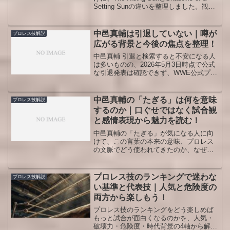
Setting Sunの違いを整理しました。観客
が歌う理由、歌詞付き版の意味、配信サ
ービスでの探し方、新日本時代のテーマ
との違い、全文を探すときの注意点ま
中邑真輔は引退していない｜噂が
プロレス技解説
で、プロレスファン目線でわかりやすく
広がる背景と今後の焦点を整理！
まとめています。
中邑真輔 引退と検索すると不安になる人
は多いものの、2026年5月3日時点で公式
な引退発表は確認できず、WWE公式プロ
フィールや2026年の試合関連ページでも
現役選手として扱われています。噂が広
がった理由、過去発言の読み方、今後の
中邑真輔の「たぎる」は何を意味
プロレス技解説
引退時期を見極める視点まで、プロレス
するのか｜口ぐせではなく試合観
ファン目線で整理します。
と感情表現から魅力を読む！
中邑真輔の「たぎる」が気になる人に向
けて、この言葉の本来の意味、プロレス
の文脈でどう使われてきたのか、なぜ
「イヤァオ」と並ぶ象徴的なフレーズに
なったのかを整理します。単なる決めゼ
リフではなく、試合への高揚、相手への
プロレス技のランキングで迷わな
プロレス技解説
要求、観客との共有まで含めた中邑真輔
い基準と代表技｜人気と危険度の
らしさを、観戦ポイントや誤解しやすい
両方から楽しもう！
点も含めて丁寧にまとめました。
プロレス技のランキングをどう楽しめば
もっと試合が面白くなるのかを、人気・
破壊力・危険度・時代背景の4軸から解説