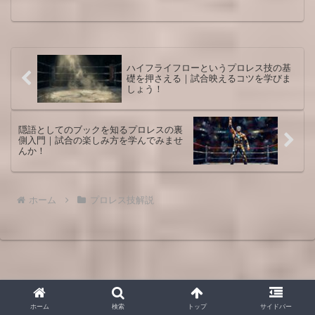
します。代表的な必殺技や危険技の見ど
ころも整理し、初心者でも自分なりのベ
スト技を語れるようになる入門記事で
す。観客目線とレスラー目線の両面から
丁寧に噛み砕きます。
ハイフライフローというプロレス技の基
礎を押さえる｜試合映えるコツを学びま
しょう！
隠語としてのブックを知るプロレスの裏
側入門｜試合の楽しみ方を学んでみませ
んか！
ホーム
プロレス技解説
ホーム
検索
トップ
サイドバー