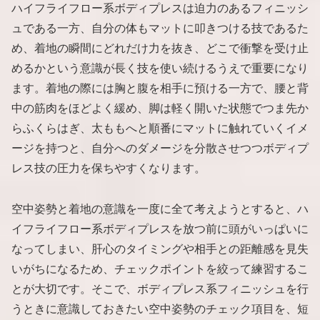
ハイフライフロー系ボディプレスは迫力のあるフィニッシ
ュである一方、自分の体もマットに叩きつける技であるた
め、着地の瞬間にどれだけ力を抜き、どこで衝撃を受け止
めるかという意識が長く技を使い続けるうえで重要になり
ます。着地の際には胸と腹を相手に預ける一方で、腰と背
中の筋肉をほどよく緩め、脚は軽く開いた状態でつま先か
らふくらはぎ、太ももへと順番にマットに触れていくイメ
ージを持つと、自分へのダメージを分散させつつボディプ
レス技の圧力を保ちやすくなります。
空中姿勢と着地の意識を一度に全て考えようとすると、ハ
イフライフロー系ボディプレスを放つ前に頭がいっぱいに
なってしまい、肝心のタイミングや相手との距離感を見失
いがちになるため、チェックポイントを絞って練習するこ
とが大切です。そこで、ボディプレス系フィニッシュを行
うときに意識しておきたい空中姿勢のチェック項目を、短