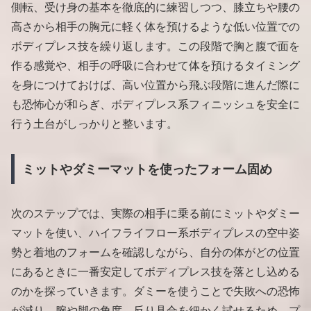
側転、受け身の基本を徹底的に練習しつつ、膝立ちや腰の
高さから相手の胸元に軽く体を預けるような低い位置での
ボディプレス技を繰り返します。この段階で胸と腹で面を
作る感覚や、相手の呼吸に合わせて体を預けるタイミング
を身につけておけば、高い位置から飛ぶ段階に進んだ際に
も恐怖心が和らぎ、ボディプレス系フィニッシュを安全に
行う土台がしっかりと整います。
ミットやダミーマットを使ったフォーム固め
次のステップでは、実際の相手に乗る前にミットやダミー
マットを使い、ハイフライフロー系ボディプレスの空中姿
勢と着地のフォームを確認しながら、自分の体がどの位置
にあるときに一番安定してボディプレス技を落とし込める
のかを探っていきます。ダミーを使うことで失敗への恐怖
が減り、腕や脚の角度、反り具合を細かく試せるため、プ