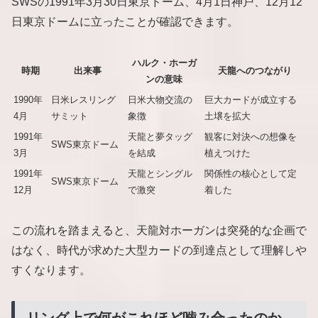
SWSの1991年3月30日東京ドーム、4月1日神戸、12月12
日東京ドームに立ったことが確認できます。
ハルク・ホーガ
時期
出来事
天龍へのつながり
ンの意味
1990年
日米レスリング
日米大物交流の
巨大カードが成立する
4月
サミット
象徴
土壌を拡大
1991年
天龍と夢タッグ
観客に対決への想像を
SWS東京ドーム
3月
を結成
植えつけた
1991年
天龍とシングル
関係性の核心として定
SWS東京ドーム
12月
で激突
着した
この流れを踏まえると、天龍対ホーガンは突発的な企画で
はなく、時代が求めた大型カードの到達点として理解しや
すくなります。
リング上で何がこれほど噛み合ったのか