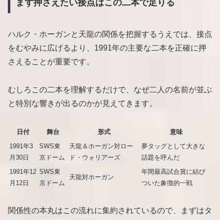
まず押さえたい接点はこの二本で足りる
ハルク・ホーガンと天龍の関係を把握するうえでは、接点
をむやみに広げるより、1991年の主要な二本を正確に押
さえることが重要です。
むしろこの二本を理解するだけで、なぜ二人の名前が並ぶ
と特別な響きが出るのかが見えてきます。
日付
舞台
形式
意味
1991年3
SWS東
天龍＆ホーガン対ロー
夢タッグとして大きな
月30日
京ドーム
ド・ウォリアーズ
話題を呼んだ
1991年12
SWS東
年間最高試合賞に結び
天龍対ホーガン
月12日
京ドーム
ついた象徴的一戦
関係性の本丸はこの流れに集約されているので、まずはタ