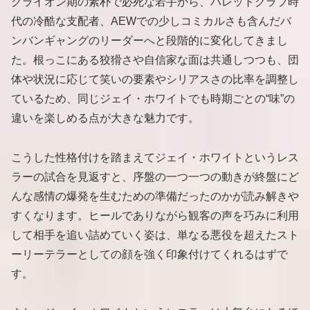
グライオン期の素朴で必死な若手から、バレットクラブ時
代の冷酷な支配者、AEWでの少しコミカルさも含んだバ
ンバンギャングのリーダーへと段階的に変化してきまし
た。根っこにある狡猾さや自信家な面は共通しつつも、団
体や状況に応じて笑いの要素やシリアスさの比率を調整し
ているため、同じジェイ・ホワイトでも時期ごとの“味”の
違いを楽しめる点が大きな魅力です。
こうした性格付けを踏まえてジェイ・ホワイトというレス
ラーの試合を見返すと、序盤の一つ一つの動きが終盤にど
んな感情の爆発を生むための準備だったのかが読み解きや
すくなります。ヒールでありながら観客の声を巧みに利用
して相手を追い詰めていく姿は、単なる悪役を超えたスト
ーリーテラーとしての顔を強く印象付けてくれるはずで
す。