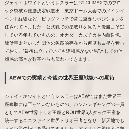
ジェイ・ホワイトというレスラーはG1 CLIMAXでのブロ
ック突破や優勝決定戦進出、東京ドーム大会でのメインイ
ベント経験など、ビッグマッチで常に重要なポジションを
任されてきました。公式戦での星取りを見ると優勝こそ逃
している年も多いものの、オカダ・カズチカや内藤哲也、
飯伏幸太といった団体の象徴的存在から何度も白星を奪っ
ており、“最後に立っていても違和感がない男”としての信
頼感の高さが数字からも伝わってきます。
AEWでの実績と今後の世界王座戦線への期待
ジェイ・ホワイトというレスラーはAEWではまだ世界王
座奪取には至っていないものの、バンバンギャングの一員
としてAEW世界トリオ王座とROH世界6人タッグ王座を
統一するユニファイド世界トリオ王者となり、新天地でも
メイン級の扱いを受けてきました。アメリカの視聴者に向