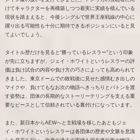
けてキャラクターを再構築しつつ着実に実績を積んでいる
現状を踏まえると、今後シングルで世界王座戦線の中心に
躍り出る可能性も十分に期待できるポジションにいると見
てよいでしょう。
タイトル歴だけを見ると“勝っているレスラー”という印象
が先に立ちますが、ジェイ・ホワイトというレスラーの評
価は負け試合の内容や負け方の巧さによっても高められて
きました。東京ドームでの敗戦後に見せた感情むき出しの
マイクや、負けてもなお次の物語へきっちりとバトンを渡
す姿勢は、団体の長期的なストーリーテリングを支える重
要なピースとして信頼されている裏付けになっています。
また、新日本からAEWへと主戦場を移したあともジェ
イ・ホワイトというレスラーは各団体の歴史や文脈を意識