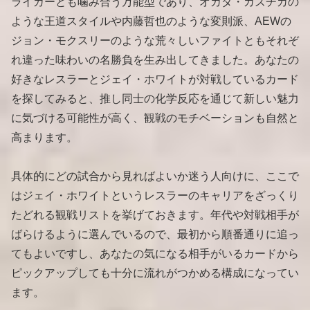
ライカーとも噛み合う万能型であり、オカダ・カズチカの
ような王道スタイルや内藤哲也のような変則派、AEWの
ジョン・モクスリーのような荒々しいファイトともそれぞ
れ違った味わいの名勝負を生み出してきました。あなたの
好きなレスラーとジェイ・ホワイトが対戦しているカード
を探してみると、推し同士の化学反応を通じて新しい魅力
に気づける可能性が高く、観戦のモチベーションも自然と
高まります。
具体的にどの試合から見ればよいか迷う人向けに、ここで
はジェイ・ホワイトというレスラーのキャリアをざっくり
たどれる観戦リストを挙げておきます。年代や対戦相手が
ばらけるように選んでいるので、最初から順番通りに追っ
てもよいですし、あなたの気になる相手がいるカードから
ピックアップしても十分に流れがつかめる構成になってい
ます。