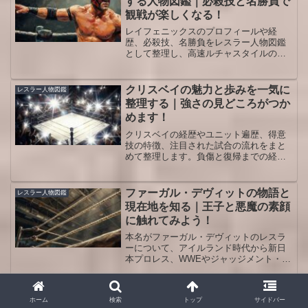
する人物図鑑｜必殺技と名勝負で
観戦が楽しくなる！
レイフェニックスのプロフィールや経
歴、必殺技、名勝負をレスラー人物図鑑
として整理し、高速ルチャスタイルの見
どころを日本語でわかりやすく解説しま
す。AEW時代からWWEでの最新活躍ま
でを押さえ、観戦前後に読み返したくな
クリスベイの魅力と歩みを一気に
レスラー人物図鑑
る保存版として役立てられます。
整理する｜強さの見どころがつか
めます！
クリスベイの経歴やユニット遍歴、得意
技の特徴、注目された試合の流れをまと
めて整理します。負傷と復帰までの経緯
も踏まえ、観戦で注目すべきポイントが
短時間で分かります。
ファーガル・デヴィットの物語と
レスラー人物図鑑
現在地を知る｜王子と悪魔の素顔
に触れてみよう！
本名がファーガル・デヴィットのレスラ
ーについて、アイルランド時代から新日
本プロレス、WWEやジャッジメント・デ
イでの現在までを一気に整理します。ギ
ミックや必殺技、観戦の楽しみ方も人物
図鑑として分かりやすく解説します。初
ジョン・シナの敬礼が意味するも
レスラー人物図鑑
ホーム
検索
トップ
サイドバー
めて試合を見る人でも背景を押さえやす