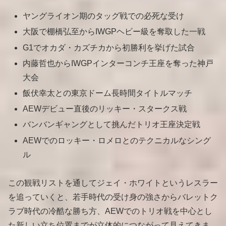
ヤングライオン期のタッグ戦での必死な受け
大阪で棚橋弘至からIWGPヘビー級を奪取した一戦
G1でオカダ・カズチカから初勝利を挙げた試合
内藤哲也からIWGPインターコンチ王座を奪った神戸
大会
飯伏幸太との東京ドーム長時間タイトルマッチ
AEWデビュー直後のリッキー・スタークス戦
バンバンギャングとして挑んだトリオ王座決定戦
AEWでのロッキー・ロメロとのテクニカルなシング
ル
この観戦リストを通してジェイ・ホワイトというレスラー
を追っていくと、若手時代の受け身の強さからバレットク
ラブ時代の冷酷な勝ち方、AEWでのトリオ戦を中心とし
た新しい立ち位置までが立体的につながって見えてきま