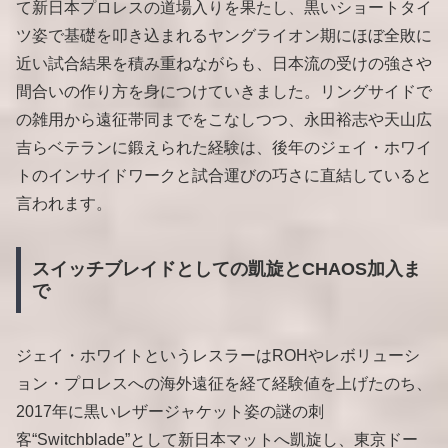
て新日本プロレスの道場入りを果たし、黒いショートタイ
ツ姿で基礎を叩き込まれるヤングライオン期にほぼ全敗に
近い試合結果を積み重ねながらも、日本流の受けの強さや
間合いの作り方を身につけていきました。リングサイドで
の雑用から遠征帯同までをこなしつつ、永田裕志や天山広
吉らベテランに鍛えられた経験は、後年のジェイ・ホワイ
トのインサイドワークと試合運びの巧さに直結していると
言われます。
スイッチブレイドとしての凱旋とCHAOS加入ま
で
ジェイ・ホワイトというレスラーはROHやレボリューシ
ョン・プロレスへの海外遠征を経て経験値を上げたのち、
2017年に黒いレザージャケット姿の謎の刺
客“Switchblade”として新日本マットへ凱旋し、東京ドー