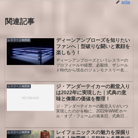
arita
関連記事
ディーンアンブローズを知りたい
レスラー人物図鑑
ファンへ｜型破りな闘いと素顔を
楽しもう！
ディーンアンブローズというレスラーの
プロフィールや経歴、必殺技、ザシール
ド時代から現在のジョンモクスリー名義
での活躍までを整理し、代表試合の見方
や魅力のポイントを分かりやすく解説す
る記事です。初めて見る人も古くからの
ジ・アンダーテイカーの殿堂入り
レスラー人物図鑑
ファンも観戦がより楽しくなるよう丁寧
は2022年に実現した｜式典の意
に整理しています。
味と偉業の価値を整理！
ジ・アンダーテイカーの殿堂入りがいつ
実現したのかを軸に、2022年WWEホー
ル・オブ・フェームの発表日、式典日、
推薦者、スピーチの要点、30年キャリア
で高く評価された理由、初見でも追いや
すい代表戦まで、レスラー人物図鑑とし
レイフェニックスの魅力を深掘り
レスラー人物図鑑
て流れよく整理します。