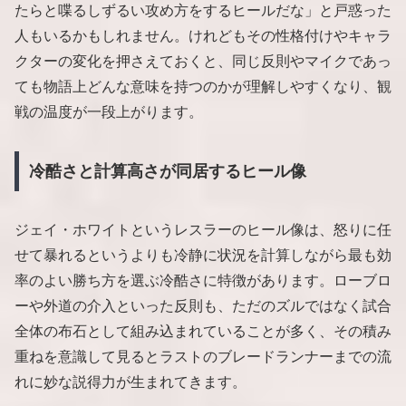
たらと喋るしずるい攻め方をするヒールだな」と戸惑った
人もいるかもしれません。けれどもその性格付けやキャラ
クターの変化を押さえておくと、同じ反則やマイクであっ
ても物語上どんな意味を持つのかが理解しやすくなり、観
戦の温度が一段上がります。
冷酷さと計算高さが同居するヒール像
ジェイ・ホワイトというレスラーのヒール像は、怒りに任
せて暴れるというよりも冷静に状況を計算しながら最も効
率のよい勝ち方を選ぶ冷酷さに特徴があります。ローブロ
ーや外道の介入といった反則も、ただのズルではなく試合
全体の布石として組み込まれていることが多く、その積み
重ねを意識して見るとラストのブレードランナーまでの流
れに妙な説得力が生まれてきます。