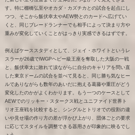
す。特に棚橋弘至やオカダ・カズチカとの試合を起点にし
つつ、そこから飯伏幸太やAEW勢とのカードへ広げてい
くと、同じブレードランナーでも相手によって決まり方や
重みが変化していくことがはっきり実感できるはずです。
例えばケーススタディとして、ジェイ・ホワイトというレ
スラーが26歳でIWGPヘビー級王座を奪取した大阪の一戦
と、飯伏幸太に敗れて涙ながらに自分のキャリアを問い直
した東京ドームの試合を並べて見ると、同じ勝ち気なヒー
ルでありながらも数年のあいだに抱える葛藤や重圧がどう
変化したのかがよくわかります。もう一つのケースとして
AEWでのリッキー・スタークス戦とユニファイド世界ト
リオ王座戦を比較すると、シングルとトリオでの役割の違
いや見せ場の作り方の差が浮かび上がり、団体ごとの要求
に応じてスタイルを調整できる器用さが印象的に映るでし
ょう。