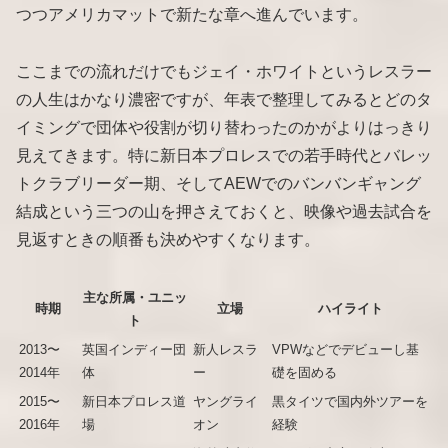
つつアメリカマットで新たな章へ進んでいます。
ここまでの流れだけでもジェイ・ホワイトというレスラー
の人生はかなり濃密ですが、年表で整理してみるとどのタ
イミングで団体や役割が切り替わったのかがよりはっきり
見えてきます。特に新日本プロレスでの若手時代とバレッ
トクラブリーダー期、そしてAEWでのバンバンギャング
結成という三つの山を押さえておくと、映像や過去試合を
見返すときの順番も決めやすくなります。
主な所属・ユニッ
時期
立場
ハイライト
ト
2013〜
英国インディー団
新人レスラ
VPWなどでデビューし基
2014年
体
ー
礎を固める
2015〜
新日本プロレス道
ヤングライ
黒タイツで国内外ツアーを
2016年
場
オン
経験