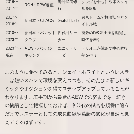
2016〜
海外武者修
タッグを中心に欧米スタイ
ROH・RPW遠征
2017年
行
ルを吸収
2017〜
東京ドームで棚橋弘至とタ
新日本・CHAOS
Switchblade
2018年
イトル戦
2018〜
新日本・バレット
四代目リー
複数のIWGP王座を戴冠し
2023年
クラブ
ダー
時代を牽引
2023年〜
AEW・バンバン
ユニットリ
トリオ王座戦線で中心的役
現在
ギャング
ーダー
割を担う
このように並べてみると、ジェイ・ホワイトというレスラ
ーは短いスパンで環境を変えつつも、そのたびに新しいギ
ミックやポジションを得てステップアップしていることが
わかります。若手期から最新のAEWでの姿までを一続き
の物語として把握しておけば、各時代の試合を順番に追う
だけでレスラーとしての成長曲線や葛藤の変化が自然と見
えてくるはずです。