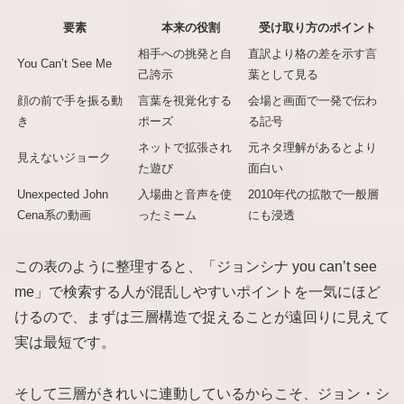
要素
本来の役割
受け取り方のポイント
相手への挑発と自
直訳より格の差を示す言
You Can’t See Me
己誇示
葉として見る
顔の前で手を振る動
言葉を視覚化する
会場と画面で一発で伝わ
き
ポーズ
る記号
ネットで拡張され
元ネタ理解があるとより
見えないジョーク
た遊び
面白い
Unexpected John
入場曲と音声を使
2010年代の拡散で一般層
Cena系の動画
ったミーム
にも浸透
この表のように整理すると、「ジョンシナ you can’t see
me」で検索する人が混乱しやすいポイントを一気にほど
けるので、まずは三層構造で捉えることが遠回りに見えて
実は最短です。
そして三層がきれいに連動しているからこそ、ジョン・シ