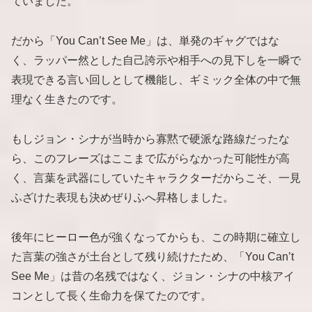
ていました。
だから「You Can’t See Me」は、単発のギャグではな
く、ラッパー然とした自己誇示や相手への見下しを一瞬で
表現できる言い回しとして機能し、ギミック全体の中で無
理なく生きたのです。
もしジョン・シナが当時から寡黙で硬派な路線だったな
ら、このフレーズはここまで広がらなかった可能性が高
く、言葉を武器にしていたキャラクターだからこそ、一見
ふざけた表現も決めぜりふへ昇格しました。
後年にヒーロー色が強くなってからも、この時期に確立し
た言葉の強さが土台として残り続けたため、「You Can’t
See Me」は昔の名残ではなく、ジョン・シナの中核アイ
コンとして長く生命力を保てたのです。