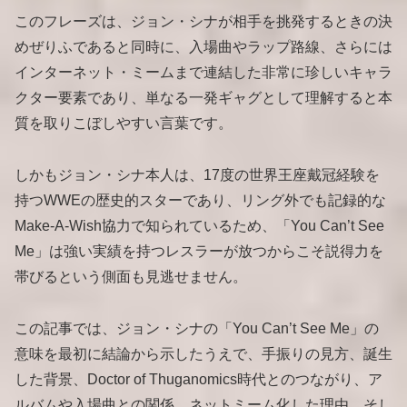
このフレーズは、ジョン・シナが相手を挑発するときの決
めぜりふであると同時に、入場曲やラップ路線、さらには
インターネット・ミームまで連結した非常に珍しいキャラ
クター要素であり、単なる一発ギャグとして理解すると本
質を取りこぼしやすい言葉です。
しかもジョン・シナ本人は、17度の世界王座戴冠経験を
持つWWEの歴史的スターであり、リング外でも記録的な
Make-A-Wish協力で知られているため、「You Can’t See
Me」は強い実績を持つレスラーが放つからこそ説得力を
帯びるという側面も見逃せません。
この記事では、ジョン・シナの「You Can’t See Me」の
意味を最初に結論から示したうえで、手振りの見方、誕生
した背景、Doctor of Thuganomics時代とのつながり、ア
ルバムや入場曲との関係、ネットミーム化した理由、そし