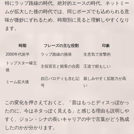
特にラップ路線の時代、絶対的エースの時代、ネットミー
ムが拡大した後の時代では、同じポーズでも込められる意
味が微妙にずれるため、時期別に見ると理解しやすくなり
ます。
時期
フレーズの主な役割
印象
2000年代前半
ラップ路線の挑発
生意気で攻撃的
トップスター確立
主役宣言と観客の合図
王道で頼もしい
後
自己パロディも含む記
親しみやすく拡散力が高
ミーム拡大後
号
い
この変化を押さえておくと、「昔はもっとディスっぽかっ
たのに、今はネタっぽく見える」と感じる理由も説明しや
すく、ジョン・シナの長いキャリアの中で言葉がどう熟成
したのかが分かります。