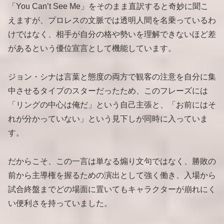
「You Can’t See Me」をそのまま直訳すると奇妙に聞こ
えますが、プロレスの文脈では透明人間を名乗っているわ
けではなく、相手が自分の格や勢いを理解できないほど差
があるという優位宣言として機能しています。
ジョン・シナは言葉と態度の両方で観客の注意を自分に集
中させるタイプのスターだったため、このフレーズには
「リングの中心は俺だ」という自己主張と、「お前にはそ
れが分かっていない」という見下しが同時に入っていま
す。
だからこそ、この一言は単なる煽り文句ではなく、勝敗の
前から主導権を握るための演出として強く働き、入場から
試合終盤までどの場面に置いてもキャラクターが崩れにく
い便利さを持っていました。