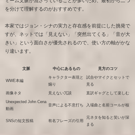
ミーム文脈が混ざっていることが多いため、最初から二つ
を分けて理解するのがおすすめです。
本家ではジョン・シナの実力と存在感を前提にした挑発で
すが、ネットでは「見えない」「突然出てくる」「音が大
きい」という面白さが優先されるので、使い方の軸がかな
り違います。
文脈
中心にあるもの
見方のコツ
キャラクター表現と
試合やマイクとセットで
WWE本編
煽り
見る
画像ネタ
見えない冗談
直訳ギャグとして楽しむ
Unexpected John Cena
音声による不意打ち
入場曲と名前コールが核
動画
元ネタを知ると笑いが深
SNSの短文投稿
有名フレーズの引用
まる