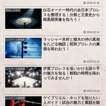
2026.02.15
白石オーナー時代の全日本プロレ
団体と王座史
スを整理する｜分裂と王座史から
暗黒期実像を知ろう！
2026.02.14
ラッシャー木村と猪木の仲の真相
レスラー人物図鑑
をたどる物語｜昭和プロレスの裏
側を味わおう！
2026.02.14
伊賀プロレスを追いかける語り手
レスラー人物図鑑
の魅力を知る｜観戦の時間を味わ
ってみませんか！
2026.02.14
ゲイブリエル・キッドを知りたい
レスラー人物図鑑
人ガイド｜試合の魅力と素顔を観