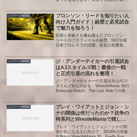
る年表と観戦チェックで、試合の見どこ
ろが具体的に分かります。
ブロンソン・リードを知りたい人
レスラー人物図鑑
向け入門ガイド｜経歴と必見試合
で魅力を知ろう！
巨体と俊敏さを兼ね備えたブロンソン・
リードのプロフィールや経歴、NXTや新
日本プロレスでの活躍、必見の名勝負と
必殺技ツナミの魅力を整理し、観戦をも
っと楽しみたい人向けに分かりやすく解
説します。入門レベルから最近のストー
ジ・アンダーテイカーの引退試合
レスラー人物図鑑
リーラインまで一気に振り返れる内容で
はAJスタイルズ戦｜最後の一戦
す。
と正式引退の流れを整理！
ジ・アンダーテイカーの引退試合はAJス
タイルズ戦なのかを、WrestleMania 36の
Boneyard Match、The Last Rideでの発
言、Survivor Series 2020のファイナルフ
ェアウェルまで時系列で整理します。最
後の試合と正式な引退表明の違い、AJス
ブレイ・ワイアットとジョン・シ
レスラー人物図鑑
タイルズが最後の相手になった意味、見
ナの関係は何だったのか？抗争の
返す順番や注目点までわかる内容です。
時系列とWrestleManiaで残した
意味を整理！
ブレイ・ワイアットとジョン・シナの関
係が気になる人に向けて、2014年の本格
抗争からWrestleMania 30、Firefly Fun