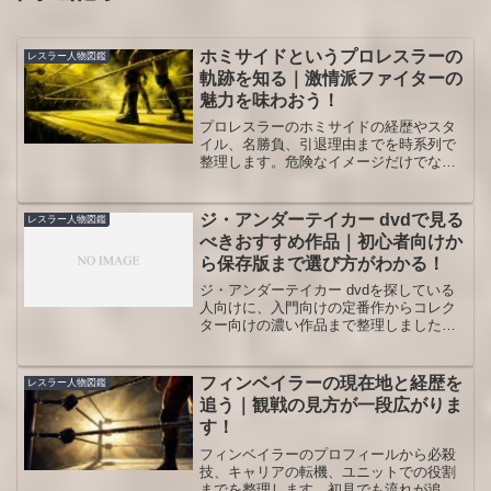
ホミサイドというプロレスラーの
レスラー人物図鑑
軌跡を知る｜激情派ファイターの
魅力を味わおう！
プロレスラーのホミサイドの経歴やスタ
イル、名勝負、引退理由までを時系列で
整理します。危険なイメージだけでな
く、インディからROHやTNA、NWAに至
る歩みと人間味に触れながら、映像を見
返したくなる観戦ポイントを押さえられ
ジ・アンダーテイカー dvdで見る
レスラー人物図鑑
る内容です。
べきおすすめ作品｜初心者向けか
ら保存版まで選び方がわかる！
ジ・アンダーテイカー dvdを探している
人向けに、入門向けの定番作からコレク
ター向けの濃い作品まで整理しました。
レッスルマニアの連勝記録を追える盤、
怪奇派時代の魅力が強い盤、人物ドキュ
メンタリーとして深く入れる盤の違い、
フィンベイラーの現在地と経歴を
レスラー人物図鑑
日本盤と輸入盤の注意点、中古で探すコ
追う｜観戦の見方が一段広がりま
ツまでまとめて確認できます。
す！
フィンベイラーのプロフィールから必殺
技、キャリアの転機、ユニットでの役割
までを整理します。初見でも流れが追え