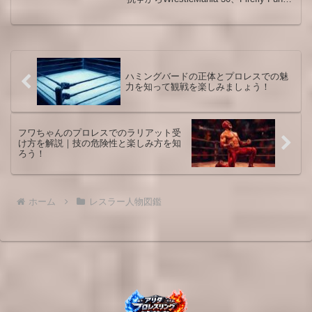
House Match、そしてブレイが残した遺
産までを時系列で整理します。勝敗だけ
では見えない二人の役割、キャラクター
の変化、ファン評価が割れる理由まで、
人物図鑑として読みやすくまとめまし
た。
ハミングバードの正体とプロレスでの魅
力を知って観戦を楽しみましょう！
フワちゃんのプロレスでのラリアット受
け方を解説｜技の危険性と楽しみ方を知
ろう！
ホーム
レスラー人物図鑑