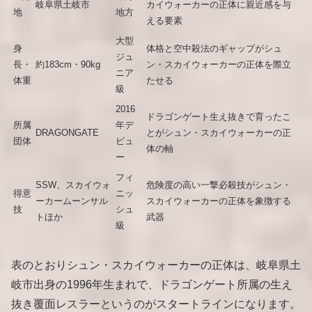
岐阜県土岐市
カイウォーカーの正体に親近感を与
地
地方
える要素
大型
身
体格と空中殺法のギャップがシュ
ジュ
長・
約183cm・90kg
ン・スカイウォーカーの正体を際立
ニア
体重
たせる
級
2016
ドラゴンゲート生え抜きで育ったこ
所属
年デ
DRAGONGATE
とがシュン・スカイウォーカーの正
団体
ビュ
体の軸
ー
フィ
SSW、スカイウォ
危険度の高い一撃必殺技がシュン・
得意
ニッ
ーカームーンサル
スカイウォーカーの正体を象徴する
技
シュ
トほか
武器
級
表のとおりシュン・スカイウォーカーの正体は、岐阜県土
岐市出身の1996年生まれで、ドラゴンゲート所属の生え
抜き覆面レスラーというのがスタートラインになります。