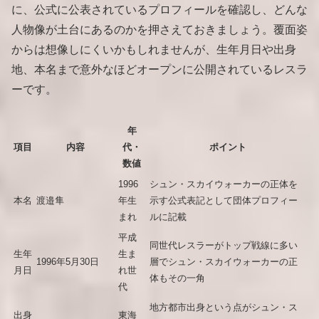
に、公式に公表されているプロフィールを確認し、どんな
人物像が土台にあるのかを押さえておきましょう。覆面姿
からは想像しにくいかもしれませんが、生年月日や出身
地、本名まで意外なほどオープンに公開されているレスラ
ーです。
年
項目
内容
代・
ポイント
数値
1996
シュン・スカイウォーカーの正体を
本名
渡邉隼
年生
示す公式表記として団体プロフィー
まれ
ルに記載
平成
同世代レスラーがトップ戦線に多い
生年
生ま
1996年5月30日
層でシュン・スカイウォーカーの正
月日
れ世
体もその一角
代
地方都市出身という点がシュン・ス
出身
東海