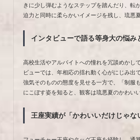
きに少し弾むようなステップを踏んだり、転
迫力と同時に柔らかいイメージを残し、琉悪
インタビューで語る等身大の悩み
高校生活やアルバイトへの憧れを冗談めかし
ビューでは、年相応の揺れ動く心がにじみ出
強気そのものの態度を見せる一方で、「制服
にこぼす姿を知ると、観客は琉悪夏のかわい
王座実績が「かわいいだけじゃな
フューチャー王座やタッグ王座を経験し、通