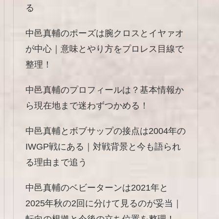
る
中邑真輔のポーズは腕クロスとイヤァオ
が中心｜意味とやり方をプロレス目線で
整理！
中邑真輔のプロフィールは？基本情報か
ら現在地まで迷わずつかめる！
中邑真輔とボブサップの接点は2004年の
IWGP戦にある｜対戦背景と今も語られ
る理由まで追う
中邑真輔のベビーターンは2021年と
2025年秋の2回に分けて見るのが妥当｜
転向の根拠と今後の立ち位置を整理！