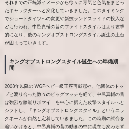
それまでの正統派イメージから徐々に毒気と色気をまとっ
たキャラクターへと変化していきました。このタイミング
でショートタイツへの変更や新技ランドスライドの投入な
ども行われ、中邑真輔の昔のファイトスタイルはより攻撃
的になり、後のキングオブストロングスタイル誕生の土台
が固まっていきます。
キングオブストロングスタイル誕生への準備期
間
2008年以降のIWGPヘビー級王座再戴冠や、他団体のトッ
プと渡り合った数々のビッグマッチを経て、中邑真輔の昔
は強烈な膝蹴りボマイェを中心に据えた攻撃スタイルへと
シフトし、「キングオブストロングスタイル」というニッ
クネームが自然と定着していきました。この時期の試合を
追いかけると、中邑真輔の昔の動きの中に現在も変わらず