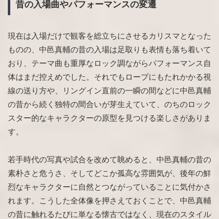
昔の入場曲やパフォーマンスの変遷
現在は入場だけで観客を総立ちにさせるカリスマとなった
ものの、中邑真輔の昔の入場は足取りも表情も落ち着いて
おり、テーマ曲も重厚なロック調ながらパフォーマンス自
体はまだ控えめでした。それでもロープにもたれかかる視
線の送り方や、リングイン直前の一瞬の間などに中邑真輔
の昔から続く独特の間合いが芽生えていて、のちのロック
スター的なキャラクターの原型を見つける楽しさがありま
す。
若手時代の写真や試合を改めて眺めると、中邑真輔の昔の
素朴さと危うさ、そしてどこか孤高な雰囲気が、後年の鮮
烈なキャラクターに自然とつながっていることに気付かさ
れます。こうした全体像を押さえておくことで、中邑真輔
の昔に触れるたびに単なる懐古ではなく、現在のスタイル