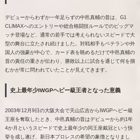
デビューからわずか一年足らずの中邑真輔の昔は、G1
CLIMAXへのエントリーや総合格闘技ルールでのビッグマ
ッチ登場など、通常の若手では考えられないスピードで大
型の舞台に立たされ続けました。対戦相手もベテランや外
国人の強豪が中心で、カード表を眺めるだけで中邑真輔の
昔の責任の重さが伝わり、勝敗以上に試合を通じて何を掴
むかが常に問われていたことが見えてきます。
史上最年少IWGPヘビー級王者となった意義
2003年12月9日の大阪大会で天山広吉からIWGPヘビー級
王座を奪取したとき、中邑真輔の昔はデビューから約1年
4か月というスピードで史上最年少の同王座戴冠という快
挙を成し遂げ、新日本プロレスの希望の象徴となりまし