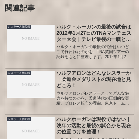
関連記事
ハルク・ホーガンの最後の試合は
レスラー人物図鑑
2012年1月27日のTNAマンチェス
ター大会｜テレビ最後の一戦との
違いも整理
ハルク・ホーガンの最後の試合はいつど
こで行われたのかを、TNA英国ツアーの
記録をもとに整理します。2012年1月27
日のマンチェスター大会を生涯最後の試
合と見る理由、前夜ノッティンガム戦と
の関係、2011年のスティング戦が「テレ
ウルフアロンはどんなレスラーか
レスラー人物図鑑
ビ最後」と呼ばれる理由、WWE最後の試
｜柔道金メダリストの現在地と見
合との違いまで、プロレスファン目線で
どころ！
わかりやすくまとめました。
ウルフアロンがレスラーとしてどんな魅
力を持つのかを、柔道時代の圧倒的な実
績、プロレス転向の理由、東京ドームで
の衝撃デビュー、成田蓮戦以後に見えた
課題、今後の注目点まで整理しました。
試合の見方や向いているファン像も分か
ハルクホーガンは現役ではない｜
レスラー人物図鑑
るので、プロレスを見始めた人にも読み
晩年の活動と最後の試合から現在
やすい人物図鑑です。
の位置づけを整理！