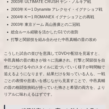
2003年 ULTIMATE CRUSH ヤン・ノルキア戦
2003年 Kー1 Dynamite アレクセイ・イグナショフ戦
2004年 Kー1 ROMANEX イグナショフとの再戦
2003年 東京ドーム 高山善廣との二冠戦
総合ルール経験を活かしたG1での攻防
打撃と関節技を組み合わせた中邑真輔の昔の攻め
こうした試合の並びを意識してDVDや配信を見返すと、
中邑真輔の昔の動きが徐々に洗練され、打撃と関節技を自
然につなげる今のスタイルに近づいていく様子が時間軸で
追えるようになります。結果だけを知っている人も、一戦
ごとの表情や息遣いを感じながら見直すことで、中邑真輔
の昔の格闘技挑戦が持っていた怖さと希望の両方を、より
リアルに味わえるはずです。