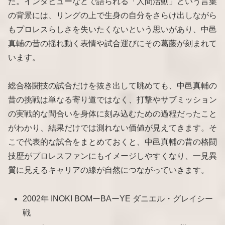
た。インタビューなどで語られる「人間活動」という言葉
の背景には、リングの上で生身の自分をさらけ出しながら
もプロレスらしさを失いたくないという思いがあり、中邑
真輔の昔の揺れ動く表情や試合運びにその葛藤が刻まれて
います。
総合格闘技の試合だけを抜き出して眺めても、中邑真輔の
昔の挑戦は単なる寄り道ではなく、打撃やサブミッション
の実戦的な間合いを身体に刻み込むための過程だったこと
がわかり、結果だけでは測れない価値が見えてきます。そ
こで代表的な試合をまとめておくと、中邑真輔の昔の格闘
技歴がプロレスファンにもイメージしやすくなり、一見異
質に見えるキャリアの線が自然につながっていきます。
2002年 INOKI BOMーBAーYE ダニエル・グレイシー
戦