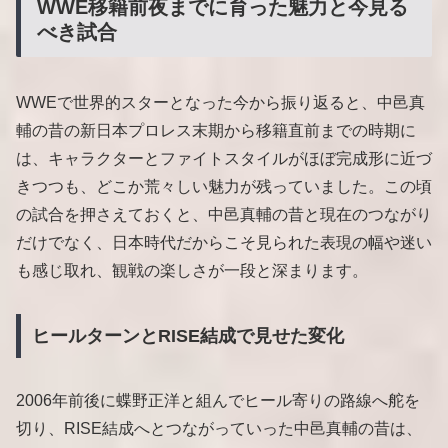
WWE移籍前夜までに育った魅力と今見る
べき試合
WWEで世界的スターとなった今から振り返ると、中邑真
輔の昔の新日本プロレス末期から移籍直前までの時期に
は、キャラクターとファイトスタイルがほぼ完成形に近づ
きつつも、どこか荒々しい魅力が残っていました。この頃
の試合を押さえておくと、中邑真輔の昔と現在のつながり
だけでなく、日本時代だからこそ見られた表現の幅や迷い
も感じ取れ、観戦の楽しさが一段と深まります。
ヒールターンとRISE結成で見せた変化
2006年前後に蝶野正洋と組んでヒール寄りの路線へ舵を
切り、RISE結成へとつながっていった中邑真輔の昔は、