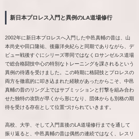
新日本プロレス入門と異例のLA道場修行
2002年に新日本プロレスへ入門した中邑真輔の昔は、山
本尚史や田口隆祐、後藤洋央紀らと同期でありながら、デ
ビュー戦後すぐにシリーズ帯同ではなくロサンゼルス道場
で総合格闘技中心の特別なトレーニングを課されるという
異例の待遇を受けました。この時期に格闘技とプロレスの
両方を徹底的に叩き込まれた経験があったからこそ、中邑
真輔の昔のリング上ではサブミッションと打撃を組み合わ
せた独特の攻防が早くから形になり、団体からも別格の期
待を受ける存在として位置づけられていきます。
高校、大学、そして入門直後のLA道場修行までを通して
振り返ると、中邑真輔の昔は偶然の連続ではなく、レスリ