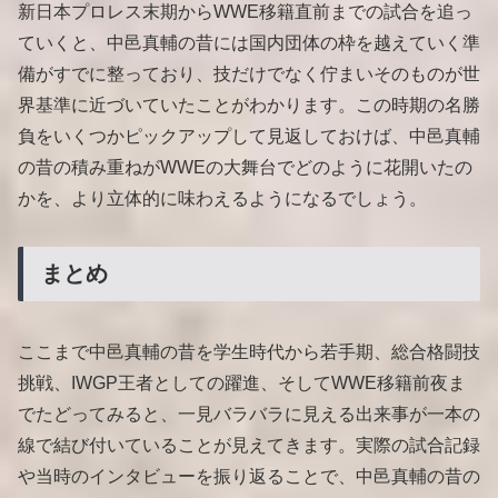
新日本プロレス末期からWWE移籍直前までの試合を追っ
ていくと、中邑真輔の昔には国内団体の枠を越えていく準
備がすでに整っており、技だけでなく佇まいそのものが世
界基準に近づいていたことがわかります。この時期の名勝
負をいくつかピックアップして見返しておけば、中邑真輔
の昔の積み重ねがWWEの大舞台でどのように花開いたの
かを、より立体的に味わえるようになるでしょう。
まとめ
ここまで中邑真輔の昔を学生時代から若手期、総合格闘技
挑戦、IWGP王者としての躍進、そしてWWE移籍前夜ま
でたどってみると、一見バラバラに見える出来事が一本の
線で結び付いていることが見えてきます。実際の試合記録
や当時のインタビューを振り返ることで、中邑真輔の昔の