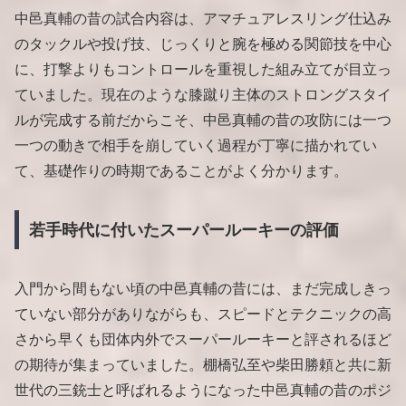
中邑真輔の昔の試合内容は、アマチュアレスリング仕込み
のタックルや投げ技、じっくりと腕を極める関節技を中心
に、打撃よりもコントロールを重視した組み立てが目立っ
ていました。現在のような膝蹴り主体のストロングスタイ
ルが完成する前だからこそ、中邑真輔の昔の攻防には一つ
一つの動きで相手を崩していく過程が丁寧に描かれてい
て、基礎作りの時期であることがよく分かります。
若手時代に付いたスーパールーキーの評価
入門から間もない頃の中邑真輔の昔には、まだ完成しきっ
ていない部分がありながらも、スピードとテクニックの高
さから早くも団体内外でスーパールーキーと評されるほど
の期待が集まっていました。棚橋弘至や柴田勝頼と共に新
世代の三銃士と呼ばれるようになった中邑真輔の昔のポジ