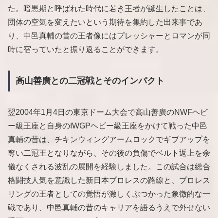
た。暗黒期と呼ばれた時代に若き王者が誕生したことは、
団体の空気を変えたいという期待を集約した出来事であ
り、中邑真輔の昔の王者像にはプレッシャーとロマンが同
時に宿っていたと振り返ることができます。
高山善廣との二冠戦とそのインパクト
翌2004年1月4日の東京ドーム大会で高山善廣のNWFヘビ
ー級王座と自身のIWGPヘビー級王座をかけて戦った中邑
真輔の昔は、チキンウィングアームロックでギブアップを
奪い二冠王となりながら、その後の負傷でベルト返上を余
儀なくされる波乱の展開を経験しました。この試合は総合
格闘技人気を意識した新日本プロレスの路線と、プロレス
リングの王者としての覚悟が激しくぶつかった象徴的な一
戦であり、中邑真輔の昔のキャリアを語るうえで外せない