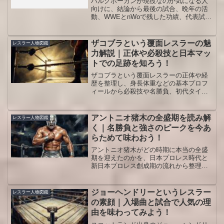
ハルクホーガンが現役なのか気になる人
向けに、結論から最後の試合、晩年の活
動、WWEとnWoで残した功績、代表試
合、今の視点で評価が割れる理由まで整
理しました。レスラー人物図鑑として、
経歴だけでなく現在どう位置づけるべき
ザコブラという覆面レスラーの魅
レスラー人物図鑑
かまでつかめる内容です。
力解説｜正体や必殺技と日本マッ
トでの足跡を知ろう！
ザコブラという覆面レスラーの正体や経
歴を整理し、身長体重などの基本プロフ
ィールから必殺技や名勝負、初代タイガ
ーマスク後継としての評価までをわかり
やすく解説します。観戦の予習復習に役
立つ人物図鑑です。
アントニオ猪木の全盛期を読み解
レスラー人物図鑑
く｜名勝負と強さのピークを今あ
らためて味わおう！
アントニオ猪木がどの時期に本当の全盛
期を迎えたのかを、日本プロレス時代と
新日本プロレス創成期の流れから整理
し、名勝負や必殺技、カリスマ性まで一
気にふり返る内容です。ファン目線の評
価や後進レスラーへの影響も押さえ、時
ジョーヘンドリーというレスラー
レスラー人物図鑑
代ごとの魅力をコンパクトに理解できま
の素顔｜入場曲と試合で人気の理
す。
由を味わってみよう！