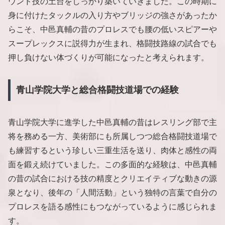
ウンド技の土台をしっかり築いていきました。この時期に
身に付けたタックルの入り方やブリッジの強さがあったか
らこそ、中邑真輔の昔のプロレスでも腰の低いスピアーや
スープレックスに説得力が生まれ、格闘技路線の試合でも
押し負けない体づくりが可能になったと考えられます。
青山学院大学と総合格闘技道場での経験
青山学院大学に進学した中邑真輔の昔はレスリング部で主
将を務める一方、美術部にも所属しつつ総合格闘技道場で
も練習するという珍しい三重生活を送り、肉体と感性の両
面を鍛え続けていました。この多面的な経験は、中邑真輔
の昔の試合における技の精度とクリエイティブな動きの源
泉となり、後年の「人間活動」という独特の言葉で自分の
プロレスを語る感性にもつながっているように感じられま
す。