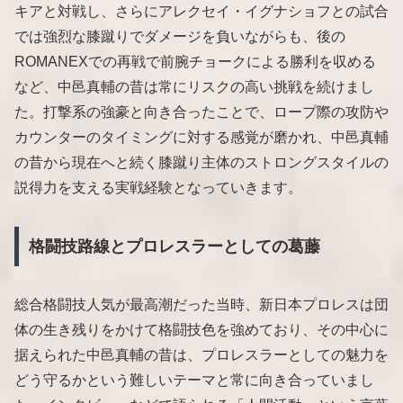
キアと対戦し、さらにアレクセイ・イグナショフとの試合
では強烈な膝蹴りでダメージを負いながらも、後の
ROMANEXでの再戦で前腕チョークによる勝利を収める
など、中邑真輔の昔は常にリスクの高い挑戦を続けまし
た。打撃系の強豪と向き合ったことで、ロープ際の攻防や
カウンターのタイミングに対する感覚が磨かれ、中邑真輔
の昔から現在へと続く膝蹴り主体のストロングスタイルの
説得力を支える実戦経験となっていきます。
格闘技路線とプロレスラーとしての葛藤
総合格闘技人気が最高潮だった当時、新日本プロレスは団
体の生き残りをかけて格闘技色を強めており、その中心に
据えられた中邑真輔の昔は、プロレスラーとしての魅力を
どう守るかという難しいテーマと常に向き合っていまし