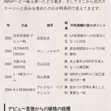
IWGPヘビー級王者へたどり着き、そしてそこから次のス
テージへと歩みを進めたのかが時系列で見えてきます。
結
年
大会
相手
中邑真輔の昔のポイント
果
日本武道館 デ
敗
LA道場修行への出発点と
2002
安田忠夫
ビュー戦
北
なった試合
ULTIMATE
勝
総合格闘技ルールでの初
2003
ヤン・ノルキア
CRUSH
利
勝利
大阪大会
勝
史上最年少IWGP王者と
2003
天山広吉
IWGP戦
利
なった戴冠劇
1・4東京ドー
勝
IWGPとNWFの二冠王達
2004
高山善廣
ム
利
成の大一番
アレクセイ・イグ
勝
総合での雪辱を果たした
2004
K-1 ROMANEX
ナショフ
利
重要な一戦
デビュー直後からの破格の抜擢