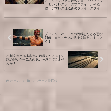
スコットランド出身のジョー・ヘンドリ
ーというレスラーのプロフィールや経
歴、アマレス仕込みのファイトスタイ
ル、バズを生んだ入場曲、TNAとWWEで
の名勝負までをまとめ、観戦がもっと楽
しくなる視点を解説します。入門から最
新ストーリーまで押さえたいファン向け
の人物図鑑です。
ブッチャー対シークの因縁をたどる悪役
列伝｜血とドラマの抗争を味わいましょ
う！
小川直也と橋本真也の因縁をたどる｜伝
説の闘いから二人の魅力を感じてみませ
んか！
ホーム
レスラー人物図鑑