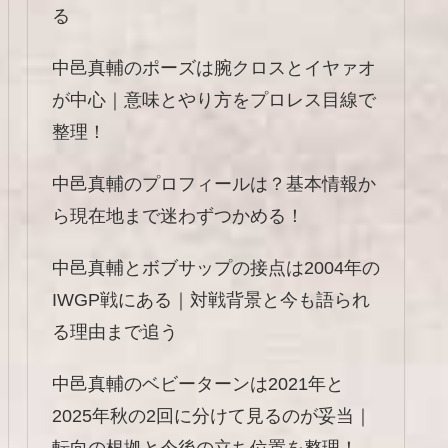
る
中邑真輔のポーズは腕クロスとイヤァオ
が中心｜意味とやり方をプロレス目線で
整理！
中邑真輔のプロフィールは？基本情報か
ら現在地まで迷わずつかめる！
中邑真輔とボブサップの接点は2004年の
IWGP戦にある｜対戦背景と今も語られ
る理由まで追う
中邑真輔のベビーターンは2021年と
2025年秋の2回に分けて見るのが妥当｜
転向の根拠と今後の立ち位置を整理！