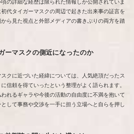
い頃の詳細な経歴は限られた情報しか公開されていま
に初代タイガーマスクの周辺で起きた出来事の証言を
側から見た視点と外部メディアの書きぶりの両方を踏
ガーマスクの側近になったのか
マスクに近づいた経緯については、人気絶頂だったス
々に信頼を得ていったという整理がよく語られます。
払われるギャラや今後の活動の自由度に不満を抱いて
ーとして事務や交渉を一手に担う立場へと自らを押し