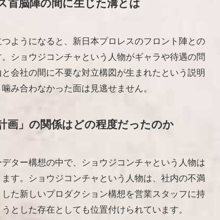
ス首脳陣の間に生じた溝とは
立つようになると、新日本プロレスのフロント陣との
す。ショウジコンチャという人物がギャラや待遇の問
山と会社の間に不要な対立構図が生まれたという説明
と噛み合わなかった面は見逃せません。
計画」の関係はどの程度だったのか
ーデター構想の中で、ショウジコンチャという人物は
ります。ショウジコンチャという人物は、社内の不満
とした新しいプロダクション構想を営業スタッフに持
ようとした存在としても位置付けられています。