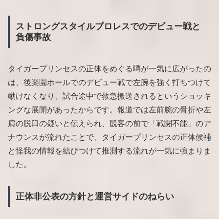
ストロングスタイルプロレスでのデビュー戦と
負傷事故
タイガープリンセスの正体をめぐる噂が一気に広がったの
は、後楽園ホールでのデビュー戦で左腕を強く打ちつけて
動けなくなり、試合途中で救急搬送されるというショッキ
ングな展開があったからです。報道では左前腕の骨折や左
肩の脱臼の疑いと伝えられ、観客の前で「戦闘不能」のア
ナウンスが流れたことで、タイガープリンセスの正体候補
と怪我の情報を結びつけて推測する流れが一気に強まりま
した。
正体非公表の方針と運営サイドのねらい