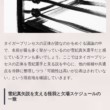
タイガープリンセスの正体が誰なのかをめぐる議論の中
で、名前が最も多く挙がっているのが雪妃真矢選手だと感
じているファンも多いでしょう。ここではタイガープリン
セスの正体を雪妃選手と見る説を中心に、他の候補や共通
点を冷静に整理しつつ「可能性は高いが公表はされていな
い」という現在地を確認していきます。
雪妃真矢説を支える怪我と欠場スケジュールの
一致