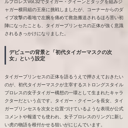
ルプロレスVol.32でタイガー・クイーンとタッグを組みジ
ャガー横田組の王座に挑戦しましたが、コーナーからのダ
イブ攻撃の着地で左腕を痛めて救急搬送されるほろ苦い初
陣になったことも、タイガープリンセスの正体が強く意識
されるきっかけになりました。
デビューの背景と「初代タイガーマスクの次
女」という設定
タイガープリンセスの正体を語るうえで押さえておきたい
のが、初代タイガーマスクが主宰するストロングスタイル
プロレスの女子タイガー構想の一環として生まれたキャラ
クターだという点です。タイガー・クイーンを長女、タイ
ガープリンセスを次女と位置づけているような表現が公式
コメントや報道でも使われ、女子プロレスのリングに新し
い虎の物語を根付かせる狙いがにじんでいます。