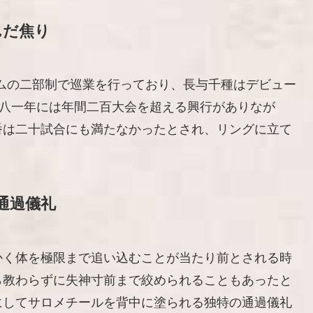
んだ焦り
ムの二部制で巡業を行っており、長与千種はデビュー
九八一年には年間二百大会を超える興行がありなが
番は二十試合にも満たなかったとされ、リングに立て
通過儀礼
かく体を極限まで追い込むことが当たり前とされる時
ら教わらずに失神寸前まで絞められることもあったと
にしてサロメチールを背中に塗られる独特の通過儀礼