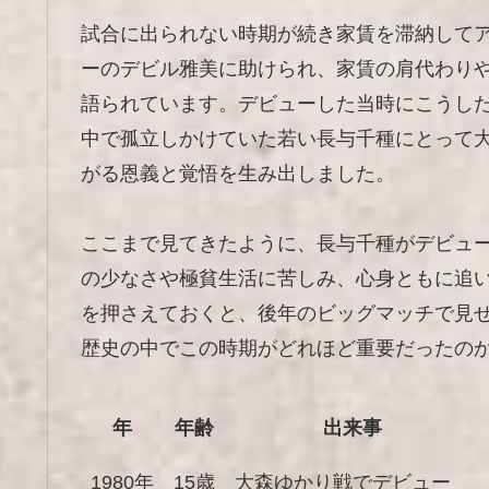
試合に出られない時期が続き家賃を滞納して
ーのデビル雅美に助けられ、家賃の肩代わり
語られています。デビューした当時にこうし
中で孤立しかけていた若い長与千種にとって
がる恩義と覚悟を生み出しました。
ここまで見てきたように、長与千種がデビュ
の少なさや極貧生活に苦しみ、心身ともに追
を押さえておくと、後年のビッグマッチで見
歴史の中でこの時期がどれほど重要だったの
年
年齢
出来事
1980年
15歳
大森ゆかり戦でデビュー