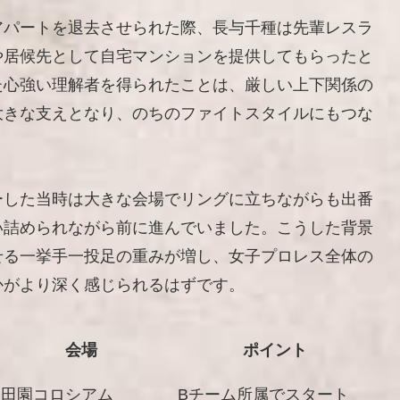
アパートを退去させられた際、長与千種は先輩レスラ
や居候先として自宅マンションを提供してもらったと
た心強い理解者を得られたことは、厳しい上下関係の
大きな支えとなり、のちのファイトスタイルにもつな
ーした当時は大きな会場でリングに立ちながらも出番
い詰められながら前に進んでいました。こうした背景
せる一挙手一投足の重みが増し、女子プロレス全体の
かがより深く感じられるはずです。
会場
ポイント
田園コロシアム
Bチーム所属でスタート