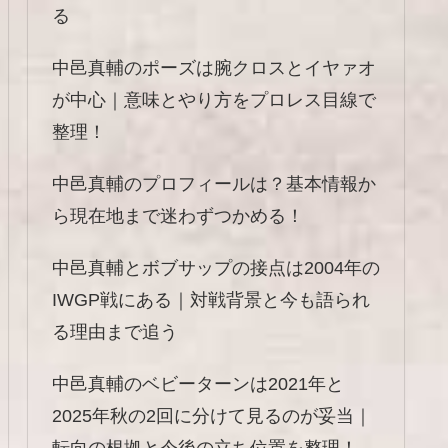
る
中邑真輔のポーズは腕クロスとイヤァオ
が中心｜意味とやり方をプロレス目線で
整理！
中邑真輔のプロフィールは？基本情報か
ら現在地まで迷わずつかめる！
中邑真輔とボブサップの接点は2004年の
IWGP戦にある｜対戦背景と今も語られ
る理由まで追う
中邑真輔のベビーターンは2021年と
2025年秋の2回に分けて見るのが妥当｜
転向の根拠と今後の立ち位置を整理！