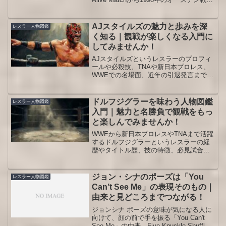
1999年のタッグ版、2003年のビンス戦、
2010年のケイン戦まで整理した人物図鑑
記事です。試合結果だけでなく、復活演
AJスタイルズの魅力と歩みを深
レスラー人物図鑑
出、デッドマン神話、観戦順、見どころ
く知る｜観戦が楽しくなる入門に
まで一気に把握できます。
してみませんか！
AJスタイルズというレスラーのプロフィ
ールや必殺技、TNAや新日本プロレス、
WWEでの名場面、近年の引退発言までを
整理し、観戦前に人物像をつかみたい人
向けにやさしく解説します。
ドルフジグラーを味わう人物図鑑
レスラー人物図鑑
入門｜魅力と名勝負で観戦をもっ
と楽しんでみませんか！
WWEから新日本プロレスやTNAまで活躍
するドルフジグラーというレスラーの経
歴やタイトル歴、技の特徴、必見試合を
日本語でわかりやすく整理し、観戦の楽
しみ方を広げたい人向けの人物図鑑で
す。
ジョン・シナのポーズは「You
レスラー人物図鑑
Can’t See Me」の表現そのもの｜
由来と見どころまでつながる！
ジョンシナ ポーズの意味が気になる人に
向けて、顔の前で手を振る「You Can't
See Me」の由来、Five Knuckle Shuffle