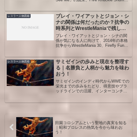
との関係、観客が一緒に叫ぶ理由、他競
技へ広がった背景まで整理しました。単
なるネタではなく、ジョン・シナという
ブレイ・ワイアットとジョン・シ
レスラー人物図鑑
スターの強さと挑発を一瞬で伝える合図
ナの関係は何だったのか？抗争の
だとわかります。
時系列とWrestleManiaで残した
意味を整理！
ブレイ・ワイアットとジョン・シナの関
係が気になる人に向けて、2014年の本格
抗争からWrestleMania 30、Firefly Fun
House Match、そしてブレイが残した遺
産までを時系列で整理します。勝敗だけ
では見えない二人の役割、キャラクター
サミゼインの歩みと現在を整理す
レスラー人物図鑑
の変化、ファン評価が割れる理由まで、
る｜名勝負と人柄から魅力を味わ
人物図鑑として読みやすくまとめまし
おう！
た。
サミゼインのインディ時代からWWEでの
栄光までの歩みをたどり、得意技やブラ
ッドラインでの活躍、インターコンチネ
ンタル王座戴冠、人柄エピソードやおす
すめ試合をまとめた観戦ガイドです。初
めて見る人も復習したいファンも楽しめ
ます。安心してプロフィールを押さえら
れます。
田園コロシアムという聖地の真実を知る
｜昭和プロレスの熱気を今から味わお
う！