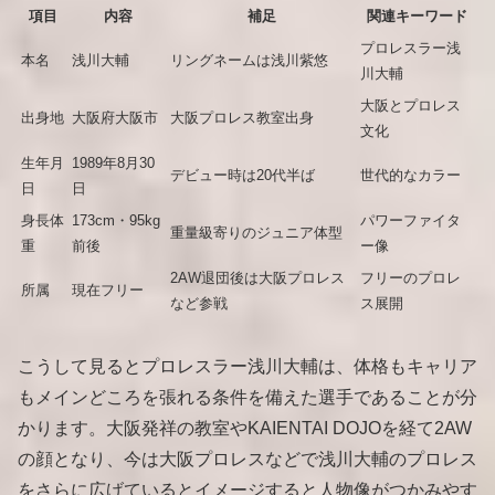
項目
内容
補足
関連キーワード
プロレスラー浅
本名
浅川大輔
リングネームは浅川紫悠
川大輔
大阪とプロレス
出身地
大阪府大阪市
大阪プロレス教室出身
文化
生年月
1989年8月30
デビュー時は20代半ば
世代的なカラー
日
日
身長体
173cm・95kg
パワーファイタ
重量級寄りのジュニア体型
重
前後
ー像
2AW退団後は大阪プロレス
フリーのプロレ
所属
現在フリー
など参戦
ス展開
こうして見るとプロレスラー浅川大輔は、体格もキャリア
もメインどころを張れる条件を備えた選手であることが分
かります。大阪発祥の教室やKAIENTAI DOJOを経て2AW
の顔となり、今は大阪プロレスなどで浅川大輔のプロレス
をさらに広げているとイメージすると人物像がつかみやす