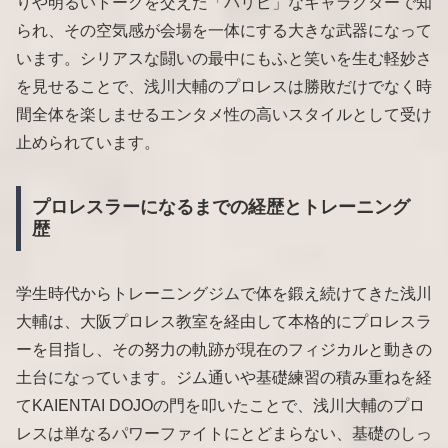
りや明るいトークを交えた「パリピ」なキャラクターで知
られ、その空気感が会場を一体にする大きな武器になって
います。シリアスな闘いの最中にもふと笑いを生む軽妙さ
を見せることで、浅川大輔のプロレスは勝敗だけでなく時
間全体を楽しませるエンタメ性の高いスタイルとして受け
止められています。
プロレスラーになるまでの経歴とトレーニング
歴
学生時代からトレーニングジムで体を鍛え続けてきた浅川
大輔は、大阪プロレス教室を経由して本格的にプロレスラ
ーを目指し、その努力の軌跡が現在のフィジカルと動きの
土台になっています。ジム通いや基礎練習の積み重ねを経
てKAIENTAI DOJOの門を叩いたことで、浅川大輔のプロ
レスは単なるパワーファイトにとどまらない、基礎のしっ