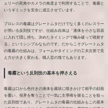
ェリーの死角やカメラの角度まで利用することで、毒霧と
いうギミックを安全に成立させています。
プロレスの毒霧はグレートムタだけでなく多くのレスラー
が用いる反則技ですが、仕組み自体は「液体を小さな容器
に入れて隠し持ち、決めたタイミングで噛み破って噴射す
る」というシンプルなものです。だからこそグレートムタ
の毒霧の仕組みは、フォームやタイミングの工夫次第で見
え方が大きく変わる、職人芸の塊でもあります。
毒霧という反則技の基本を押さえる
毒霧は口から色付きの液体を霧状に噴きかけて相手の顔面
を覆い、視界を奪うことで一気に主導権を握ることを狙っ
た反則技であり、グレートムタの毒霧の仕組みもこの基本