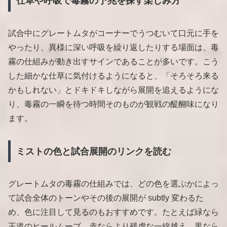
仕草や呼吸で毒霧の予兆を探す楽しみ方
試合中にグレートムタがコーナーでうつむいて口元に手を
やったり、異様に深い呼吸を繰り返したりする場面は、毒
霧の仕組みが動き出すサインであることが多いです。こう
した細かな仕草に気付けるようになると、「そろそろ来る
かもしれない」とドキドキしながら展開を追えるようにな
り、毒霧の一瞬を待つ時間そのものが観戦の醍醐味になり
ます。
ミストの色と試合展開のリンクを読む
グレートムタの毒霧の仕組みでは、どの色を選ぶかによっ
て試合全体のトーンやその後の展開が subtly 変わるた
め、色に注目して見るのもおすすめです。たとえば緑なら
王道のヒールムーブ、赤ならより残虐な一線越え、黒なら