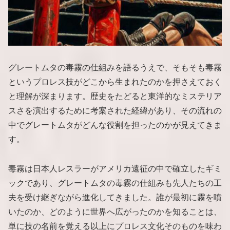
グレートムタの毒霧の仕組みを語るうえで、そもそも毒霧
というプロレス技がどこから生まれたのかを押さえておく
と理解が深まります。歴史をたどると東洋的なミステリア
スさを演出するために考案された経緯があり、その流れの
中でグレートムタがどんな役割を担ったのかが見えてきま
す。
毒霧は日本人レスラーがアメリカ遠征の中で確立したギミ
ックであり、グレートムタの毒霧の仕組みも先人たちの工
夫を受け継ぎながら進化してきました。誰が最初に霧を噴
いたのか、どのように世界へ広がったのかを知ることは、
単に技の名前を覚える以上にプロレス文化そのものを味わ