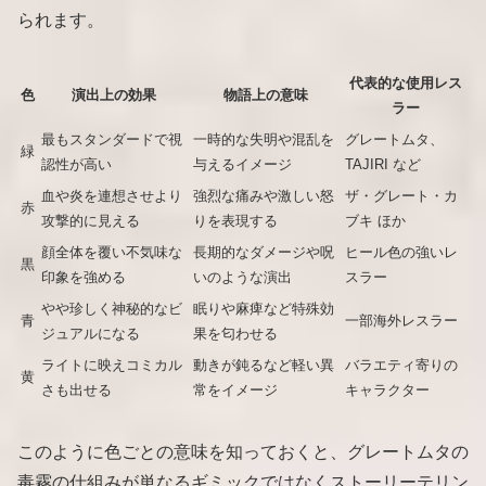
られます。
代表的な使用レス
色
演出上の効果
物語上の意味
ラー
最もスタンダードで視
一時的な失明や混乱を
グレートムタ、
緑
認性が高い
与えるイメージ
TAJIRI など
血や炎を連想させより
強烈な痛みや激しい怒
ザ・グレート・カ
赤
攻撃的に見える
りを表現する
ブキ ほか
顔全体を覆い不気味な
長期的なダメージや呪
ヒール色の強いレ
黒
印象を強める
いのような演出
スラー
やや珍しく神秘的なビ
眠りや麻痺など特殊効
青
一部海外レスラー
ジュアルになる
果を匂わせる
ライトに映えコミカル
動きが鈍るなど軽い異
バラエティ寄りの
黄
さも出せる
常をイメージ
キャラクター
このように色ごとの意味を知っておくと、グレートムタの
毒霧の仕組みが単なるギミックではなくストーリーテリン