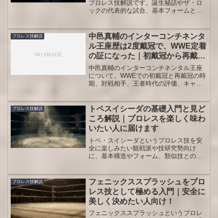
プロレス技解説です。誕生秘話やザ・ロ
ックの代表的な試合、基本フォームと安
全なかけ方、応用バリエーションまで、
ファン目線で分かりやすく整理します。
初心者でも技の魅力と危険性のバランス
中邑真輔のインターコンチネンタ
プロレス技解説
を理解できる内容です。観戦の見どころ
ル王座歴は2度戴冠で、WWE定着
も押さえます。
の証になった｜初戴冠から再戴冠
までの意味が見える！
中邑真輔のインターコンチネンタル王座
について、WWEでの初戴冠と再戴冠の時
期、対戦相手、王者時代の評価、キャリ
ア全体での意味を整理しました。王座歴
を追うことで、中邑真輔がWWEでどのよ
うに立ち位置を築いたのか、なぜ今も語
トペスイシーダの基礎入門と見ど
プロレス技解説
られるのかが見えてきます。
ころ解説｜プロレスを楽しく味わ
いたい人に届けます
トペ・スイシーダというプロレス技を安
全に楽しみたい観戦派や技研究勢向け
に、基本構造やフォーム、類似技との違
い、リスクと名場面までを体系的に整理
し、試合を見る目とトペ・スイシーダへ
の理解が同時に深まる内容にします。
フェニックススプラッシュをプロ
プロレス技解説
レス技として極める入門｜安全に
美しく決めたい人向け！
フェニックススプラッシュというプロレ