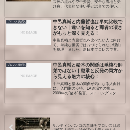
ス技の流れや空中姿勢、安全な着地と受
け身、代表的な使い手と試合での使い方
までを一体で整理し、観戦や技研究をよ
り深く楽しむための視点を身につけられ
る解説記事です。
中邑真輔と内藤哲也は単純比較で
プロレス技解説
きない｜違いを知ると両者の凄さ
がもっと深く見える！
中邑真輔と内藤哲也を比べたい人に向け
て、単純な優劣では片づけられない理由
を整理しました。新日本プロレスで背負
った役割、スターになった過程、試合表
現の違い、現在の追い方までを比較し、
過去の対戦が特別視される理由や主戦場
中邑真輔と猪木の関係は単純な師
プロレス技解説
が分かれた今だからこそ見えてくる面白
弟ではない｜継承と反発の両方か
さまで、プロレスファン目線で丁寧に掘
ら見える魅力の核心！
り下げています。
中邑真輔と猪木の関係が気になる人向け
に、入門期の期待、LA道場での接点、
2009年の“猪木”発言、ストロングスタイ
ルの受け継ぎ方、あえて距離を取った背
景まで整理しました。師弟美談だけでは
見えない反発、時代の要請、表現者とし
ての違い、現在のWWEでなお残る痕跡を
追うことで、中邑真輔というレスラーの
輪郭が立体的に見えてきます。
サルティンバンコの意味をプロレス目線
で解説｜派手な試合評の本音を知ろう