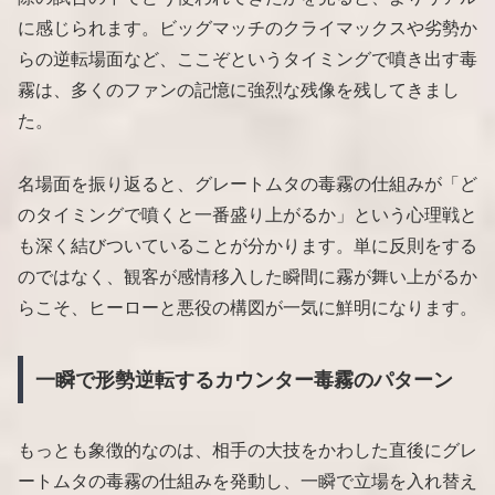
に感じられます。ビッグマッチのクライマックスや劣勢か
らの逆転場面など、ここぞというタイミングで噴き出す毒
霧は、多くのファンの記憶に強烈な残像を残してきまし
た。
名場面を振り返ると、グレートムタの毒霧の仕組みが「ど
のタイミングで噴くと一番盛り上がるか」という心理戦と
も深く結びついていることが分かります。単に反則をする
のではなく、観客が感情移入した瞬間に霧が舞い上がるか
らこそ、ヒーローと悪役の構図が一気に鮮明になります。
一瞬で形勢逆転するカウンター毒霧のパターン
もっとも象徴的なのは、相手の大技をかわした直後にグレ
ートムタの毒霧の仕組みを発動し、一瞬で立場を入れ替え