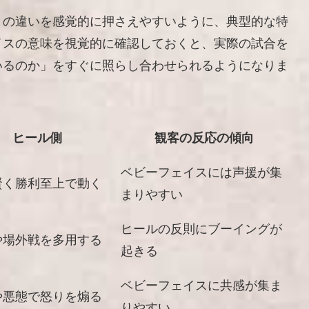
との違いを感覚的に押さえやすいように、典型的な特
イスの意味を視覚的に確認しておくと、実際の試合を
いるのか」をすぐに照らし合わせられるようになりま
ヒール側
観客の反応の傾向
ベビーフェイスには声援が集
賢く勝利至上で動く
まりやすい
ヒールの反則にブーイングが
や場外戦を多用する
起きる
ベビーフェイスに共感が集ま
や悪態で怒りを煽る
りやすい