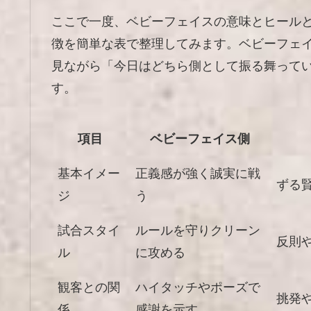
ここで一度、ベビーフェイスの意味とヒール
徴を簡単な表で整理してみます。ベビーフェ
見ながら「今日はどちら側として振る舞って
す。
項目
ベビーフェイス側
基本イメー
正義感が強く誠実に戦
ずる
ジ
う
試合スタイ
ルールを守りクリーン
反則
ル
に攻める
観客との関
ハイタッチやポーズで
挑発
係
感謝を示す