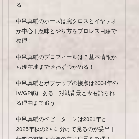
る
中邑真輔のポーズは腕クロスとイヤァオ
が中心｜意味とやり方をプロレス目線で
整理！
中邑真輔のプロフィールは？基本情報か
ら現在地まで迷わずつかめる！
中邑真輔とボブサップの接点は2004年の
IWGP戦にある｜対戦背景と今も語られ
る理由まで追う
中邑真輔のベビーターンは2021年と
2025年秋の2回に分けて見るのが妥当｜
転向の根拠と今後の立ち位置を整理！