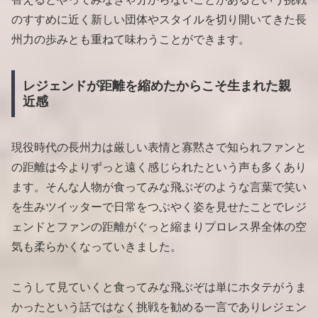
のすすめに近く新しい団体やスタイルを切り開いてきた長
州力の歩みとも重ねて味わうことができます。
レジェンドが距離を縮めたからこそ生まれた親
近感
現役時代の長州力は厳しい表情と寡黙さで知られファンと
の距離は今よりずっと遠く感じられたという声も多くあり
ます。そんな人物が食ってみな飛ぶぞのような言葉で笑い
を生みツイッターで日常をつぶやく姿を見せたことでレジ
ェンドとファンの距離がぐっと縮まりプロレス界全体の空
気も柔らかくなっていきました。
こうして見ていくと食ってみな飛ぶぞは単にホタテがうま
かったという話ではなく挑戦を勧める一言でありレジェン