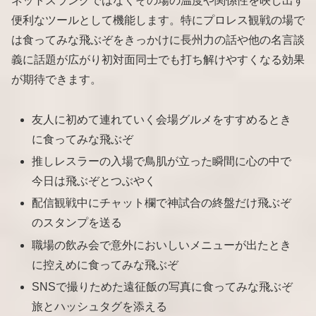
ネットスラングではなくその場の温度や関係性を映し出す
便利なツールとして機能します。特にプロレス観戦の場で
は食ってみな飛ぶぞをきっかけに長州力の話や他の名言談
義に話題が広がり初対面同士でも打ち解けやすくなる効果
が期待できます。
友人に初めて連れていく会場グルメをすすめるとき
に食ってみな飛ぶぞ
推しレスラーの入場で鳥肌が立った瞬間に心の中で
今日は飛ぶぞとつぶやく
配信観戦中にチャット欄で神試合の終盤だけ飛ぶぞ
のスタンプを送る
職場の飲み会で意外においしいメニューが出たとき
に控えめに食ってみな飛ぶぞ
SNSで撮りためた遠征飯の写真に食ってみな飛ぶぞ
旅とハッシュタグを添える