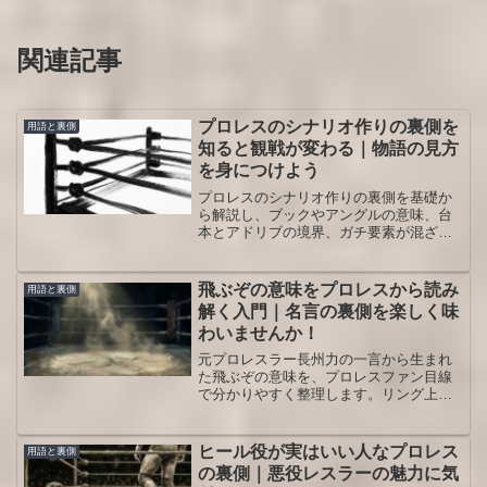
関連記事
プロレスのシナリオ作りの裏側を
用語と裏側
知ると観戦が変わる｜物語の見方
を身につけよう
プロレスのシナリオ作りの裏側を基礎か
ら解説し、ブックやアングルの意味、台
本とアドリブの境界、ガチ要素が混ざる
場面、ファン目線で物語を楽しむ観戦術
までまとめて整理します。初観戦の人も
長年のファンも、試合の一つひとつに込
飛ぶぞの意味をプロレスから読み
用語と裏側
められた意図を読み解くヒントを持ち帰
解く入門｜名言の裏側を楽しく味
れる内容です。
わいませんか！
元プロレスラー長州力の一言から生まれ
た飛ぶぞの意味を、プロレスファン目線
で分かりやすく整理します。リング上の
熱狂や会場グルメでの使い方、注意した
いニュアンスまで具体例付きで解説する
ので、会話やSNSで自然に使えるように
ヒール役が実はいい人なプロレス
用語と裏側
なります。初めて聞いた人も安心です。
の裏側｜悪役レスラーの魅力に気