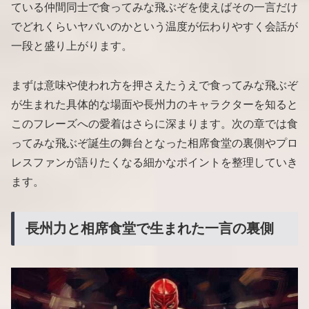
ている仲間同士で食ってみな飛ぶぞを使えばその一言だけ
でどれくらいヤバいのかという温度が伝わりやすく会話が
一段と盛り上がります。
まずは意味や使われ方を押さえたうえで食ってみな飛ぶぞ
が生まれた具体的な場面や長州力のキャラクターを知ると
このフレーズへの愛着はさらに深まります。次の章では食
ってみな飛ぶぞ誕生の舞台となった相席食堂の裏側やプロ
レスファンが語りたくなる細かなポイントを整理していき
ます。
長州力と相席食堂で生まれた一言の裏側