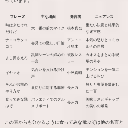
っています。
フレーズ
主な場面
発言者
ニュアンス
時は来たそれ
重たい決意と結果的
大一番の前のマイク
橋本真也
だけだ
な迷言感
ナニコラタコ
アントニ
本気の怒りとコミカ
会見での激しい口論
コラ
オ猪木
ルさの同居
乱闘シーンの締めの
複数レス
カオスをまとめる現
よし押さえろ
一言
ラー
場の号令
気合いを入れる掛け
テンションを一気に
イヤァオ
中邑真輔
声
上げる叫び
それがお前の
怒りと失望を凝縮し
裏切りに対する非難
長州力
やり方か
た一言
食ってみな飛
バラエティでのグル
美味しさとギャップ
長州力
ぶぞ
メリポート
の笑いの爆発
この表からも分かるように食ってみな飛ぶぞは他の名言と