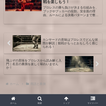
戦を楽しもう！
プロレスの勝ち負けが決まる仕組みを、
ブックやブッカーの役割、安全面の理
由、ルールによる決着パターンまで整理
し、八百長との違いと楽しみ方をやさし
く解説します。初心者でも試合をもっと
深く味わえる視点が身につきます。子ど
もにどう説明するか迷う人にも役立つ内
容です。
カンサードの意味はプロレスでどんな状
態か解説｜観戦がもっとおもしろく感じ
られる！
飛ぶぞの意味をプロレスから読み解く入
門｜名言の裏側を楽しく味わいません
か！
ホーム
用語と裏側
ホーム
検索
トップ
サイドバー