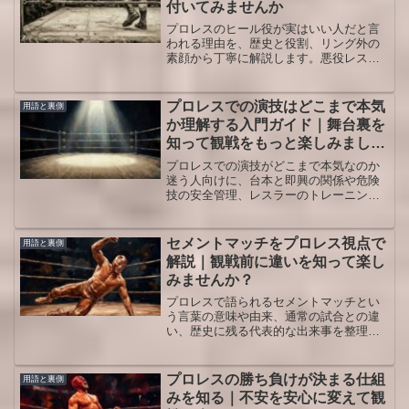
付いてみませんか
プロレスのヒール役が実はいい人だと言
われる理由を、歴史と役割、リング外の
素顔から丁寧に解説します。悪役レスラ
ーの見方が変わり観戦の楽しさが一段深
まるはずです。ヒール役がいい人に見え
る場面や典型エピソードも紹介し、日常
プロレスでの演技はどこまで本気
用語と裏側
の嫌われ役を見る視点も広げます。
か理解する入門ガイド｜舞台裏を
知って観戦をもっと楽しみましょ
う
プロレスでの演技がどこまで本気なのか
迷う人向けに、台本と即興の関係や危険
技の安全管理、レスラーのトレーニン
グ、観客としての楽しみ方までを体系的
に解説し、試合観戦の深みを高める視点
を整理します。
セメントマッチをプロレス視点で
用語と裏側
解説｜観戦前に違いを知って楽し
みませんか？
プロレスで語られるセメントマッチとい
う言葉の意味や由来、通常の試合との違
い、歴史に残る代表的な出来事を整理し
ます。セメントマッチの危険性やレスラ
ーへの影響にも触れつつ、噂との付き合
い方や観戦のコツを解説し、不安を減ら
プロレスの勝ち負けが決まる仕組
用語と裏側
してプロレス観戦をより楽しめるように
みを知る｜不安を安心に変えて観
なることを目指します。