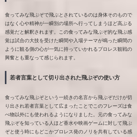
食ってみな飛ぶぞで飛ぶとされているのは身体そのもので
はなく心や精神が一瞬別の場所へ行ってしまうほど高ぶる
感覚だと解釈されます。この食ってみな飛ぶぞ的な飛ぶ感
覚は試合の大技を受けた瞬間や入場テーマが鳴った瞬間の
ように観る側の心が一気に持っていかれるプロレス観戦の
興奮とも重なって感じられます。
若者言葉として切り出された飛ぶぞの使い方
食ってみな飛ぶぞという一続きの名言から飛ぶぞだけが切
り出され若者言葉として広まったことでこのフレーズは食
べ物以外にも使われるようになりました。元の食ってみな
飛ぶぞを知っている人ほど香水や映画ゲームに対して飛ぶ
ぞと使う時にもどこかプロレス発のノリを共有している感