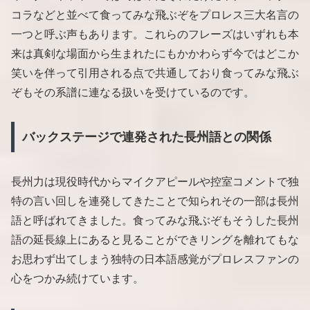
コラなどと並べて食ってみな飛ぶぞをプロレス三大名言の
一つと呼ぶ声もあります。これらのフレーズはいずれも本
来は真剣な場面から生まれたにもかかわらず今ではどこか
笑いを伴って引用される点で共通しており食ってみな飛ぶ
ぞもその系譜に連なる扱いを受けているのです。
バックステージで連発された長州語との関係
長州力は現役時代からマイクアピールや控室コメントで独
特の言い回しを連発してきたことで知られその一部は長州
語と呼ばれてきました。食ってみな飛ぶぞもそうした長州
語の延長線上にあると見ることができリングを離れてもな
お思わず出てしまう独特の日本語感覚がプロレスファンの
心をつかみ続けています。