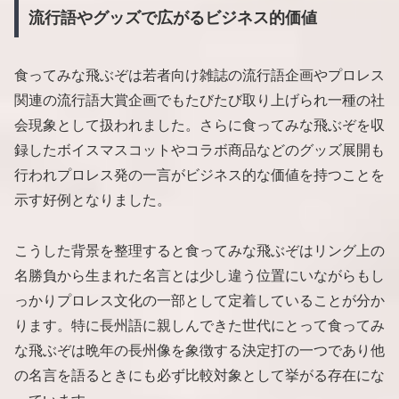
流行語やグッズで広がるビジネス的価値
食ってみな飛ぶぞは若者向け雑誌の流行語企画やプロレス
関連の流行語大賞企画でもたびたび取り上げられ一種の社
会現象として扱われました。さらに食ってみな飛ぶぞを収
録したボイスマスコットやコラボ商品などのグッズ展開も
行われプロレス発の一言がビジネス的な価値を持つことを
示す好例となりました。
こうした背景を整理すると食ってみな飛ぶぞはリング上の
名勝負から生まれた名言とは少し違う位置にいながらもし
っかりプロレス文化の一部として定着していることが分か
ります。特に長州語に親しんできた世代にとって食ってみ
な飛ぶぞは晩年の長州像を象徴する決定打の一つであり他
の名言を語るときにも必ず比較対象として挙がる存在にな