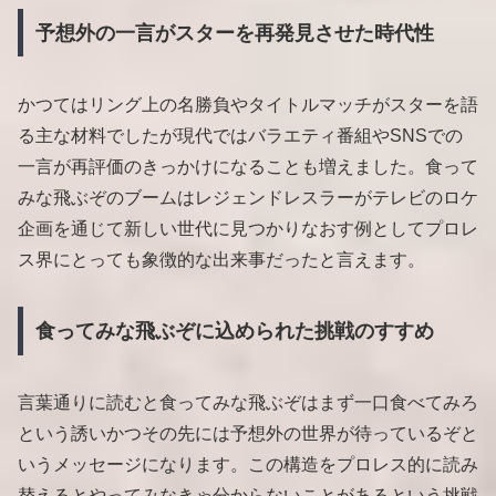
予想外の一言がスターを再発見させた時代性
かつてはリング上の名勝負やタイトルマッチがスターを語
る主な材料でしたが現代ではバラエティ番組やSNSでの
一言が再評価のきっかけになることも増えました。食って
みな飛ぶぞのブームはレジェンドレスラーがテレビのロケ
企画を通じて新しい世代に見つかりなおす例としてプロレ
ス界にとっても象徴的な出来事だったと言えます。
食ってみな飛ぶぞに込められた挑戦のすすめ
言葉通りに読むと食ってみな飛ぶぞはまず一口食べてみろ
という誘いかつその先には予想外の世界が待っているぞと
いうメッセージになります。この構造をプロレス的に読み
替えるとやってみなきゃ分からないことがあるという挑戦