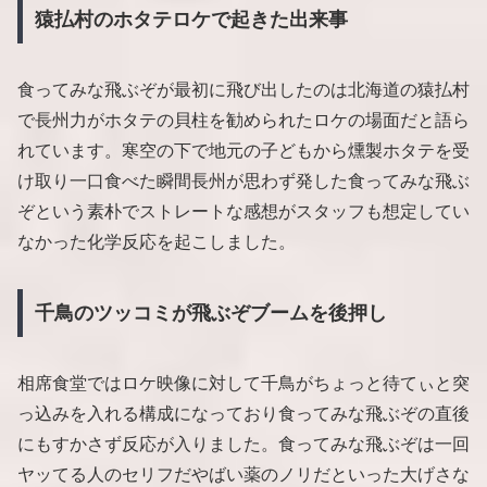
猿払村のホタテロケで起きた出来事
食ってみな飛ぶぞが最初に飛び出したのは北海道の猿払村
で長州力がホタテの貝柱を勧められたロケの場面だと語ら
れています。寒空の下で地元の子どもから燻製ホタテを受
け取り一口食べた瞬間長州が思わず発した食ってみな飛ぶ
ぞという素朴でストレートな感想がスタッフも想定してい
なかった化学反応を起こしました。
千鳥のツッコミが飛ぶぞブームを後押し
相席食堂ではロケ映像に対して千鳥がちょっと待てぃと突
っ込みを入れる構成になっており食ってみな飛ぶぞの直後
にもすかさず反応が入りました。食ってみな飛ぶぞは一回
ヤッてる人のセリフだやばい薬のノリだといった大げさな