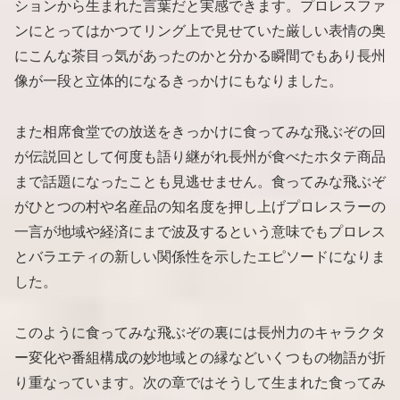
ションから生まれた言葉だと実感できます。プロレスファ
ンにとってはかつてリング上で見せていた厳しい表情の奥
にこんな茶目っ気があったのかと分かる瞬間でもあり長州
像が一段と立体的になるきっかけにもなりました。
また相席食堂での放送をきっかけに食ってみな飛ぶぞの回
が伝説回として何度も語り継がれ長州が食べたホタテ商品
まで話題になったことも見逃せません。食ってみな飛ぶぞ
がひとつの村や名産品の知名度を押し上げプロレスラーの
一言が地域や経済にまで波及するという意味でもプロレス
とバラエティの新しい関係性を示したエピソードになりま
した。
このように食ってみな飛ぶぞの裏には長州力のキャラクタ
ー変化や番組構成の妙地域との縁などいくつもの物語が折
り重なっています。次の章ではそうして生まれた食ってみ