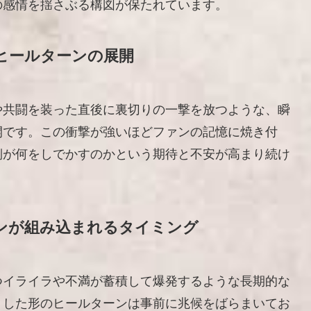
の感情を揺さぶる構図が保たれています。
ヒールターンの展開
や共闘を装った直後に裏切りの一撃を放つような、瞬
開です。この衝撃が強いほどファンの記憶に焼き付
側が何をしでかすのかという期待と不安が高まり続け
ンが組み込まれるタイミング
つイライラや不満が蓄積して爆発するような長期的な
うした形のヒールターンは事前に兆候をばらまいてお