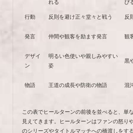
れる
び
行動
反則を避け正々堂々と戦う
反
発言
仲間や観客を励ます発言
観
デザイ
明るい色使いや親しみやすい
黒
ン
姿
物語
王道の成長や防衛の物語
混
この表でヒールターンの前後を並べると、単
見えてきます。ヒールターンはファンの怒り
のシリーズやタイトルマッチへの橋渡しをす