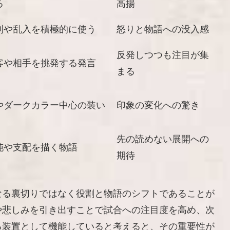
る
高揚
則や乱入を積極的に使う
怒りと物語への没入感
反発しつつも注目が集
客や相手を挑発する発言
まる
やダークカラー中心の装い
印象の変化への驚き
先の読めない展開への
沌や支配を描く物語
期待
なる裏切りではなく役割と物語のシフトであることが
や悲しみを引き出すことで試合への注目度を高め、次
る装置として機能していると考えると、その重要性が