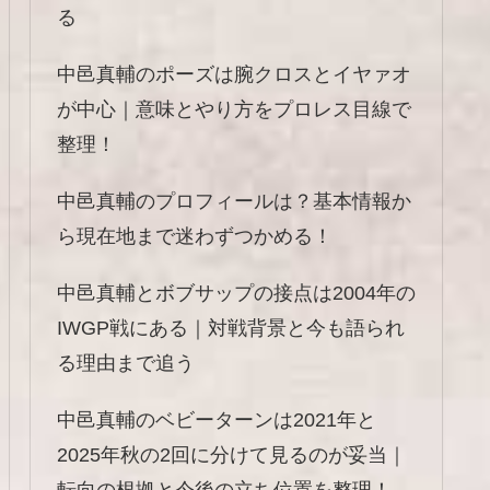
る
中邑真輔のポーズは腕クロスとイヤァオ
が中心｜意味とやり方をプロレス目線で
整理！
中邑真輔のプロフィールは？基本情報か
ら現在地まで迷わずつかめる！
中邑真輔とボブサップの接点は2004年の
IWGP戦にある｜対戦背景と今も語られ
る理由まで追う
中邑真輔のベビーターンは2021年と
2025年秋の2回に分けて見るのが妥当｜
転向の根拠と今後の立ち位置を整理！