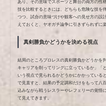
あり、その意味でスポーツと舞台の両方の性
技を比較するときには、どちらも危険な技を
つつ、試合の意味づけや観客への見せ方の設
えておくと、ヤオガチ論争に引きずられずに
真剣勝負かどうかを決める視点
結局のところプロレスの真剣勝負かどうかを
キャリアを削ってリングに立っているか」「
いう視点で見られるかどうかにかかっている
で見直すと、結果の予定調和だけをもって八
込みながら戦うレスラーやレフェリーの覚悟
て見えてきます。