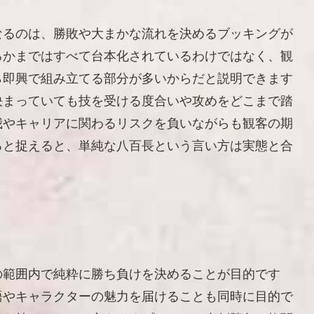
なるのは、勝敗や大まかな流れを決めるブッキングが
るかまではすべて台本化されているわけではなく、観
ら即興で組み立てる部分が多いからだと説明できます
決まっていても技を受ける度合いや攻めをどこまで踏
我やキャリアに関わるリスクを負いながらも観客の期
ると捉えると、単純な八百長という言い方は実態と合
の範囲内で純粋に勝ち負けを決めることが目的です
語やキャラクターの魅力を届けることも同時に目的で