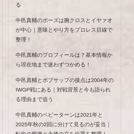
る
中邑真輔のポーズは腕クロスとイヤァオ
が中心｜意味とやり方をプロレス目線で
整理！
中邑真輔のプロフィールは？基本情報か
ら現在地まで迷わずつかめる！
中邑真輔とボブサップの接点は2004年の
IWGP戦にある｜対戦背景と今も語られ
る理由まで追う
中邑真輔のベビーターンは2021年と
2025年秋の2回に分けて見るのが妥当｜
転向の根拠と今後の立ち位置を整理！