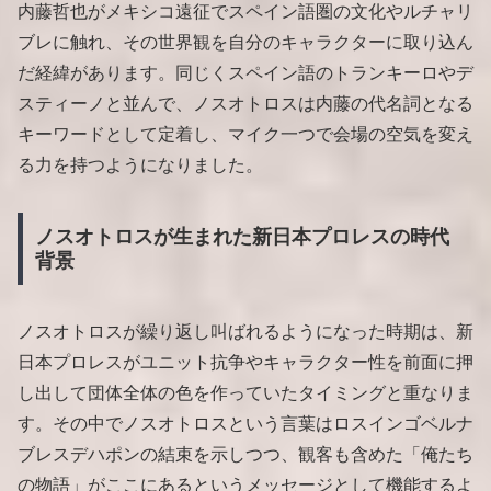
内藤哲也がメキシコ遠征でスペイン語圏の文化やルチャリ
ブレに触れ、その世界観を自分のキャラクターに取り込ん
だ経緯があります。同じくスペイン語のトランキーロやデ
スティーノと並んで、ノスオトロスは内藤の代名詞となる
キーワードとして定着し、マイク一つで会場の空気を変え
る力を持つようになりました。
ノスオトロスが生まれた新日本プロレスの時代
背景
ノスオトロスが繰り返し叫ばれるようになった時期は、新
日本プロレスがユニット抗争やキャラクター性を前面に押
し出して団体全体の色を作っていたタイミングと重なりま
す。その中でノスオトロスという言葉はロスインゴベルナ
ブレスデハポンの結束を示しつつ、観客も含めた「俺たち
の物語」がここにあるというメッセージとして機能するよ