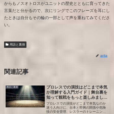
からもノスオトロスがユニットの歴史とともに育ってきた
言葉だと分かるので、次にリングでこのフレーズを耳にし
たときは自分もその輪の一部として声を重ねてみてくださ
い。
用語と裏側
arita
関連記事
プロレスでの演技はどこまで本気
用語と裏側
か理解する入門ガイド｜舞台裏を
知って観戦をもっと楽しみましょ
う
プロレスでの演技がどこまで本気なのか
迷う人向けに、台本と即興の関係や危険
技の安全管理、レスラーのトレーニン