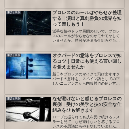
グ、観客としての楽しみ方までを体系的
に解説し、試合観戦の深みを高める視点
を整理します。
プロレスのルールはやらせか整理
用語と裏側
する｜演出と真剣勝負の境界を知
って楽しもう！
派手な技やドラマ展開のせいで、プロレ
スのルールがやらせなのかモヤモヤして
いませんか。勝敗が決まる仕組みや台本
の役割、八百長との違いを整理し、安心
してプロレスを楽しむための視点とルー
ルの基本をやさしく解説します。
オクパードの意味をプロレスで知
用語と裏側
るコツ｜日常にも使える言い回し
を覚えませんか
新日本プロレスのマイクで飛び出すオク
パードの意味を、スペイン語としての正
しいニュアンスから内藤哲也の使い方、
日常会話への応用例までやさしく整理し
ます。プロレスファン初心者でも、リン
グ上のスペイン語マイクがぐっと身近に
なぜ避けないと感じるプロレスの
用語と裏側
感じられるようになるはずです。
裏側｜受けの美学と技の安全な仕
組みをひも解きます
ロープに振られても技を受け続けるレス
ラーを見て、なぜ避けないと感じるプロ
レスの不思議にもやもやしていません