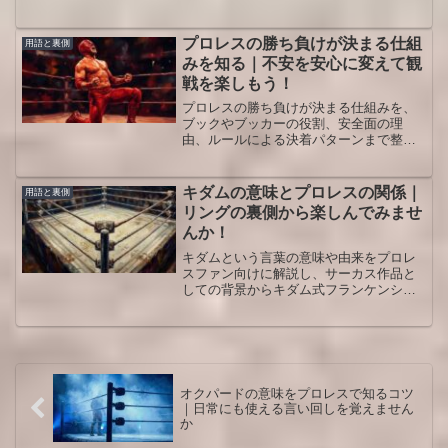
か。受けの美学や安全面、ブックの存在
まで、試合の裏側を知って観戦がぐっと
味わい深くなるように整理した解説記事
プロレスの勝ち負けが決まる仕組
用語と裏側
です。
みを知る｜不安を安心に変えて観
戦を楽しもう！
プロレスの勝ち負けが決まる仕組みを、
ブックやブッカーの役割、安全面の理
由、ルールによる決着パターンまで整理
し、八百長との違いと楽しみ方をやさし
く解説します。初心者でも試合をもっと
深く味わえる視点が身につきます。子ど
キダムの意味とプロレスの関係｜
用語と裏側
もにどう説明するか迷う人にも役立つ内
リングの裏側から楽しんでみませ
容です。
んか！
キダムという言葉の意味や由来をプロレ
スファン向けに解説し、サーカス作品と
しての背景からキダム式フランケンシュ
タイナーの仕組み、演出での使われ方ま
で一つの流れで理解できるよう整理した
記事です。キダムという表現の裏側を知
ることで、あなたのプロレス観戦の視点
が少しだけ豊かになることを目指してい
ます。
オクパードの意味をプロレスで知るコツ
｜日常にも使える言い回しを覚えません
か