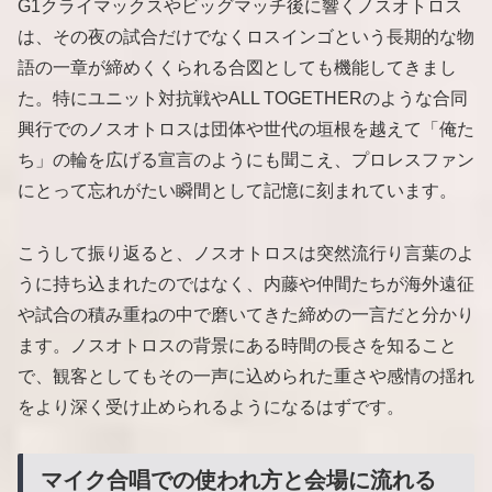
G1クライマックスやビッグマッチ後に響くノスオトロス
は、その夜の試合だけでなくロスインゴという長期的な物
語の一章が締めくくられる合図としても機能してきまし
た。特にユニット対抗戦やALL TOGETHERのような合同
興行でのノスオトロスは団体や世代の垣根を越えて「俺た
ち」の輪を広げる宣言のようにも聞こえ、プロレスファン
にとって忘れがたい瞬間として記憶に刻まれています。
こうして振り返ると、ノスオトロスは突然流行り言葉のよ
うに持ち込まれたのではなく、内藤や仲間たちが海外遠征
や試合の積み重ねの中で磨いてきた締めの一言だと分かり
ます。ノスオトロスの背景にある時間の長さを知ること
で、観客としてもその一声に込められた重さや感情の揺れ
をより深く受け止められるようになるはずです。
マイク合唱での使われ方と会場に流れる