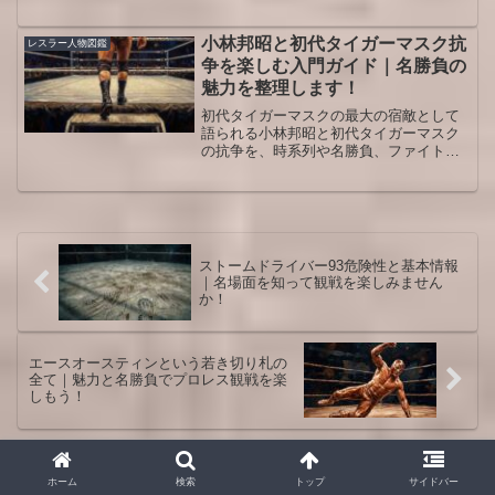
果、地上波とCSと配信の違い、見逃した
あとに確認したい公式情報の探し方まで
整理しました。
小林邦昭と初代タイガーマスク抗
レスラー人物図鑑
争を楽しむ入門ガイド｜名勝負の
魅力を整理します！
初代タイガーマスクの最大の宿敵として
語られる小林邦昭と初代タイガーマスク
の抗争を、時系列や名勝負、ファイトス
タイル、キャリアの背景まで整理して解
説し、映像をより深く楽しむための視点
をまとめます。
ストームドライバー93危険性と基本情報
｜名場面を知って観戦を楽しみません
か！
エースオースティンという若き切り札の
全て｜魅力と名勝負でプロレス観戦を楽
しもう！
ホーム
レスラー人物図鑑
ホーム
検索
トップ
サイドバー