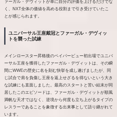
ァーガル・デヴィットが単に自分の評価を上げるだけでな
く、NXT全体の価値を高める役割まで引き受けていたこ
とが感じられます。
ユニバーサル王座戴冠とファーガル・デヴィッ
トを襲った試練
メインロースター昇格後のペイパービュー初出場でユニバ
ーサル王座を獲得したファーガル・デヴィットは、その瞬
間にWWEの歴史に名を刻む快挙を成し遂げましたが、同
じ試合で肩を負傷し王座を返上せざるを得ないという大き
な試練にも直面しました。最高のスタートと苦い結末が同
居したこのエピソードは、ファーガル・デヴィットが順風
満帆な天才ではなく、逆境から何度も立ち上がるタイプの
レスラーであることを象徴する出来事として語り継がれて
います。