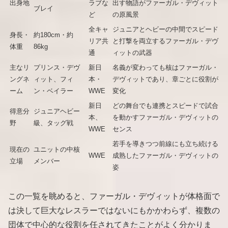
出身地
ラブな
出す物語がファーガル・デヴィット
ブレイ
ど
の原風景
全キャ
ジュニアとヘビーの中間でスピード
身長・
約180cm・約
リア共
と打撃を両立するファーガル・デヴ
体重
86kg
通
ィットの武器
主なリ
プリンス・デヴ
新日
名義が変わっても核はファーガル・
ングネ
ィット、フィ
本・
デヴィットであり、章ごとに役割が
ーム
ン・ベイラー
WWE
変化
新日
どの舞台でも連携とスピードで試合
得意分
ジュニアヘビー
本、
を動かすファーガル・デヴィットの
野
級、タッグ戦
WWE
センス
若手を導きつつ前線にも立ち続ける
現在の
ユニットの中核
WWE
成熟したファーガル・デヴィットの
立場
メンバー
姿
この一覧を眺めると、ファーガル・デヴィットが体格面で
は決して巨大なレスラーではないにもかかわらず、複数の
団体で中心的な役割を任されてきたことがよく分かりま