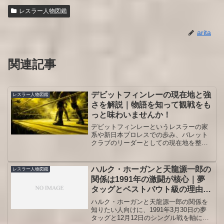
レスラー人物図鑑
arita
関連記事
デビットフィンレーの現在地と強
レスラー人物図鑑
さを解説｜物語を知って観戦をも
っと味わいませんか！
デビットフィンレーというレスラーの家
系や新日本プロレスでの歩み、バレット
クラブのリーダーとしての現在地を整理
する人物図鑑です。試合の見どころと必
見カードも押さえたい観戦派の人に役立
つ内容にまとめます。世代交代の流れも
ハルク・ホーガンと天龍源一郎の
レスラー人物図鑑
押さえられます。初心者にもわかりやす
関係は1991年の激闘が核心｜夢
く読めます。
タッグとベストバウト級の理由を
たどる
ハルク・ホーガンと天龍源一郎の関係を
知りたい人向けに、1991年3月30日の夢
タッグと12月12日のシングル戦を軸に、