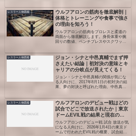
なぜこの顔合わせが今も特別視されるの
かを整理します。SWSとWWFの時代背
景、ホーガンの日本適応、天龍の硬派な
ウルフアロンの筋肉を徹底解剖｜
レスラー人物図鑑
表現、年間最高試合賞に結びついた評価
体格とトレーニングや食事で強さ
の理由まで人物図鑑として掘り下げま
の理由を知ろう！
す。
ウルフアロンの筋肉をプロレスと柔道の
両面から徹底解説します。身長体重や腕
回りの数値、ベンチプレスやスクワット
などの具体的なトレーニング、食事と減
量の工夫を知り、自分の体づくりにも生
かせる内容です。観戦を楽しみたい人か
ジョン・シナと中邑真輔でまず押
レスラー人物図鑑
ら筋トレ中級者まで役立つポイントをま
さえたい結論｜初対決の意味とキ
とめました。
ャリアの分岐点が見えてくる！
ジョン・シナと中邑真輔の関係が気にな
る人向けに、2017年8月1日の初対決の結
果、夢の対決と呼ばれた理由、中邑真輔
のWWEキャリアに与えた転機、両者のス
タイル差、試合後の敬意、観戦時に注目
したい場面までを人物図鑑として整理し
ウルフアロンのデビュー戦はどの
レスラー人物図鑑
ました。
試合でどこで放送されたか｜東京
ドームEVIL戦の結果と現在の視
聴先
ウルフアロンのデビュー戦 試合 放送が気
になる人向けに、2026年1月4日の東京ド
ームで行われたEVIL戦の概要、試合結