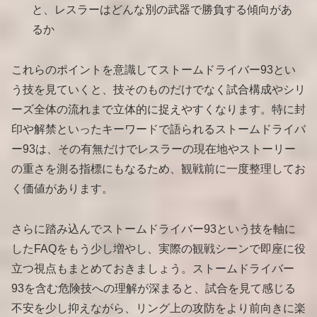
と、レスラーはどんな別の武器で勝負する傾向があ
るか
これらのポイントを意識してストームドライバー93とい
う技を見ていくと、技そのものだけでなく試合構成やシリ
ーズ全体の流れまで立体的に捉えやすくなります。特に封
印や解禁といったキーワードで語られるストームドライバ
ー93は、その有無だけでレスラーの現在地やストーリー
の重さを測る指標にもなるため、観戦前に一度整理してお
く価値があります。
さらに踏み込んでストームドライバー93という技を軸に
したFAQをもう少し増やし、実際の観戦シーンで即座に役
立つ視点もまとめておきましょう。ストームドライバー
93を含む危険技への理解が深まると、試合を見て感じる
不安を少し抑えながら、リング上の攻防をより前向きに楽