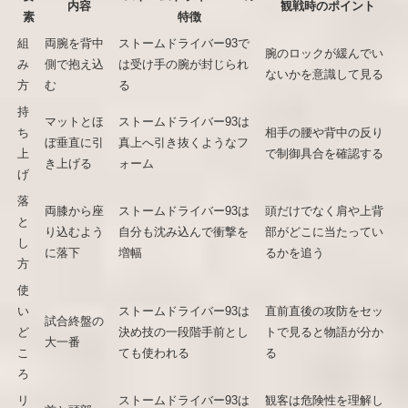
内容
観戦時のポイント
素
特徴
組
両腕を背中
ストームドライバー93で
腕のロックが緩んでい
み
側で抱え込
は受け手の腕が封じられ
ないかを意識して見る
方
む
る
持
マットとほ
ストームドライバー93は
ち
相手の腰や背中の反り
ぼ垂直に引
真上へ引き抜くようなフ
上
で制御具合を確認する
き上げる
ォーム
げ
落
両膝から座
ストームドライバー93は
頭だけでなく肩や上背
と
り込むよう
自分も沈み込んで衝撃を
部がどこに当たってい
し
に落下
増幅
るかを追う
方
使
い
ストームドライバー93は
直前直後の攻防をセッ
試合終盤の
ど
決め技の一段階手前とし
トで見ると物語が分か
大一番
こ
ても使われる
る
ろ
リ
ストームドライバー93は
観客は危険性を理解し