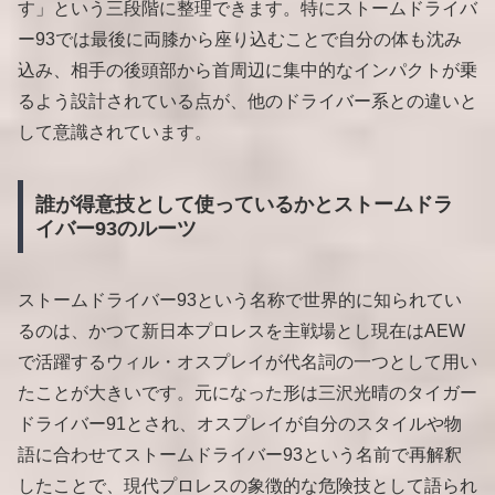
す」という三段階に整理できます。特にストームドライバ
ー93では最後に両膝から座り込むことで自分の体も沈み
込み、相手の後頭部から首周辺に集中的なインパクトが乗
るよう設計されている点が、他のドライバー系との違いと
して意識されています。
誰が得意技として使っているかとストームドラ
イバー93のルーツ
ストームドライバー93という名称で世界的に知られてい
るのは、かつて新日本プロレスを主戦場とし現在はAEW
で活躍するウィル・オスプレイが代名詞の一つとして用い
たことが大きいです。元になった形は三沢光晴のタイガー
ドライバー91とされ、オスプレイが自分のスタイルや物
語に合わせてストームドライバー93という名前で再解釈
したことで、現代プロレスの象徴的な危険技として語られ