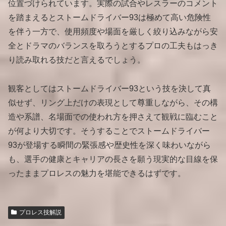
位置づけられています。実際の試合やレスラーのコメント
を踏まえるとストームドライバー93は極めて高い危険性
を伴う一方で、使用頻度や場面を厳しく絞り込みながら安
全とドラマのバランスを取ろうとするプロの工夫もはっき
り読み取れる技だと言えるでしょう。
観客としてはストームドライバー93という技を決して真
似せず、リング上だけの表現として尊重しながら、その構
造や系譜、名場面での使われ方を押さえて観戦に臨むこと
が何より大切です。そうすることでストームドライバー
93が登場する瞬間の緊張感や歴史性を深く味わいながら
も、選手の健康とキャリアの長さを願う現実的な目線を保
ったままプロレスの魅力を堪能できるはずです。
プロレス技解説