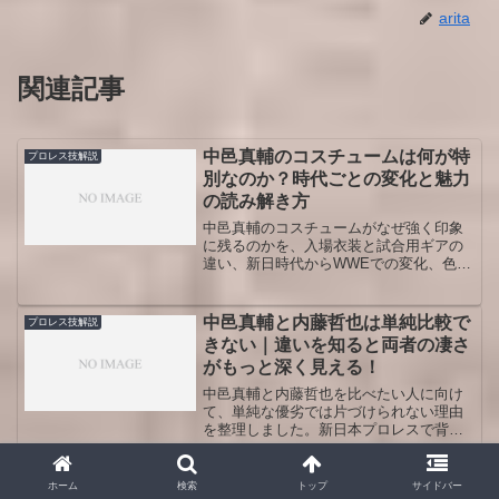
arita
関連記事
中邑真輔のコスチュームは何が特
プロレス技解説
別なのか？時代ごとの変化と魅力
の読み解き方
中邑真輔のコスチュームがなぜ強く印象
に残るのかを、入場衣装と試合用ギアの
違い、新日時代からWWEでの変化、色や
素材、シルエット、世界観の作り方まで
整理して紹介します。見た目の派手さだ
けではない表現力や、ファン視点で注目
中邑真輔と内藤哲也は単純比較で
プロレス技解説
したい鑑賞ポイントもつかめます。
きない｜違いを知ると両者の凄さ
がもっと深く見える！
中邑真輔と内藤哲也を比べたい人に向け
て、単純な優劣では片づけられない理由
を整理しました。新日本プロレスで背負
った役割、スターになった過程、試合表
現の違い、現在の追い方までを比較し、
過去の対戦が特別視される理由や主戦場
トペスイシーダの基礎入門と見ど
ホーム
検索
トップ
サイドバー
プロレス技解説