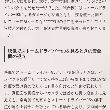
初対決で使用され、受け手が一時的に動けなくなるほどの
インパクトを見せた一戦でした。試合後にはストームドラ
イバー93によるダメージが話題となり、技を使った側の
レスラー自身が会見などで封印の意向を語ったことで「危
険技との付き合い方」を巡る世界的な議論が巻き起こりま
した。
映像でストームドライバー93を見るときの安全
面の視点
映像でストームドライバー93という技を追うときは、イ
ンパクトの瞬間だけでなく持ち上げから落下までの細かな
角度や受け身の取り方にも目を向けると印象が変わりま
す。真正面や真横からのカメラでは首から真っ逆さまに見
えても、別角度で見直すとストームドライバー93の落下
点が肩や上背部に分散されている場合もあり、プロ同士が