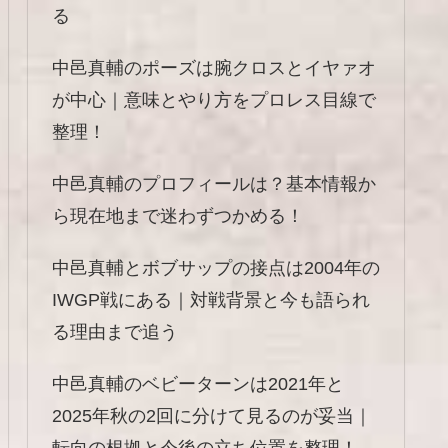
る
中邑真輔のポーズは腕クロスとイヤァオ
が中心｜意味とやり方をプロレス目線で
整理！
中邑真輔のプロフィールは？基本情報か
ら現在地まで迷わずつかめる！
中邑真輔とボブサップの接点は2004年の
IWGP戦にある｜対戦背景と今も語られ
る理由まで追う
中邑真輔のベビーターンは2021年と
2025年秋の2回に分けて見るのが妥当｜
転向の根拠と今後の立ち位置を整理！