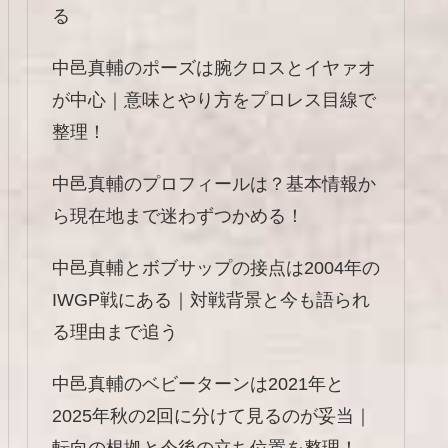
る
中邑真輔のポーズは腕クロスとイヤァオ
が中心｜意味とやり方をプロレス目線で
整理！
中邑真輔のプロフィールは？基本情報か
ら現在地まで迷わずつかめる！
中邑真輔とボブサップの接点は2004年の
IWGP戦にある｜対戦背景と今も語られ
る理由まで追う
中邑真輔のベビーターンは2021年と
2025年秋の2回に分けて見るのが妥当｜
転向の根拠と今後の立ち位置を整理！