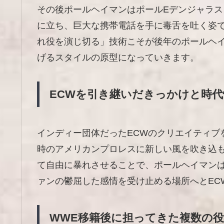
その後ポールヘイマンはポールEデンジャラ
に立ち、巨大な携帯電話を手に毒舌を吐く姿
れ役を演じ切る」技術こそが後年のポールヘ
げるスタイルの原型になっていきます。
ECWを引き継いだきっかけと時代
インディー団体だったECWのクリエイティブ
時のアメリカンプロレスに新しい風を吹き込
て自由に暴れさせることで、ポールヘイマン
ァンの鬱屈した感情を受け止める場所へとEC
WWE移籍後に担ってきた複数の