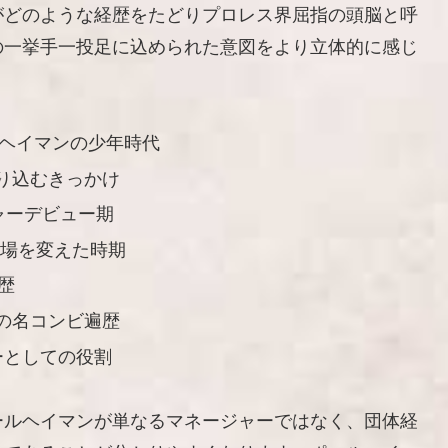
がどのような経歴をたどりプロレス界屈指の頭脳と呼
の一挙手一投足に込められた意図をより立体的に感じ
ルヘイマンの少年時代
り込むきっかけ
ャーデビュー期
立場を変えた時期
歴
の名コンビ遍歴
ーとしての役割
ールヘイマンが単なるマネージャーではなく、団体経