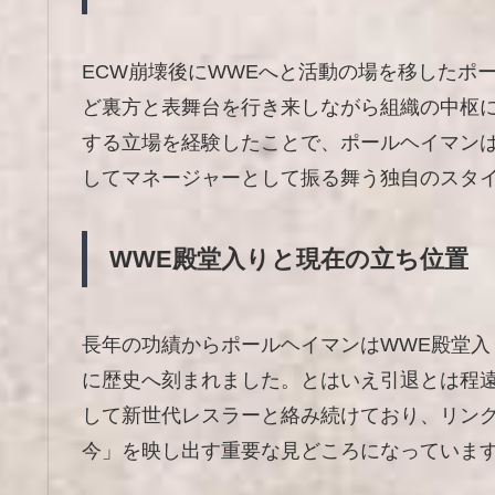
ECW崩壊後にWWEへと活動の場を移したポ
ど裏方と表舞台を行き来しながら組織の中枢
する立場を経験したことで、ポールヘイマン
してマネージャーとして振る舞う独自のスタ
WWE殿堂入りと現在の立ち位置
長年の功績からポールヘイマンはWWE殿堂
に歴史へ刻まれました。とはいえ引退とは程
して新世代レスラーと絡み続けており、リン
今」を映し出す重要な見どころになっていま