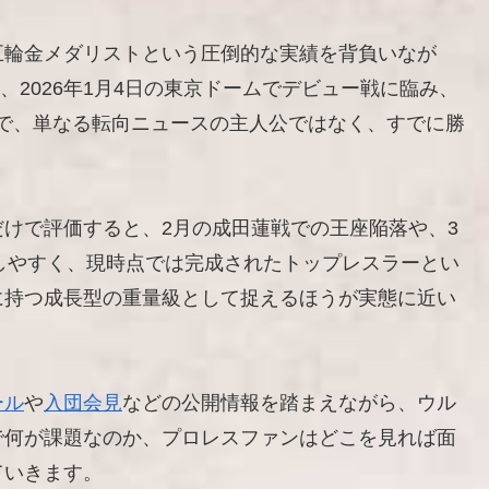
五輪金メダリストという圧倒的な実績を背負いなが
、2026年1月4日の東京ドームでデビュー戦に臨み、
とで、単なる転向ニュースの主人公ではなく、すでに勝
けで評価すると、2月の成田蓮戦での王座陥落や、3
落としやすく、現時点では完成されたトップレスラーとい
に持つ成長型の重量級として捉えるほうが実態に近い
ール
や
入団会見
などの公開情報を踏まえながら、ウル
で何が課題なのか、プロレスファンはどこを見れば面
ていきます。