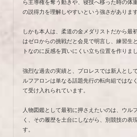
ら主導権を奪う動きや、寝技へ移った時の体
の説得力を理解しやすいという強さがありま
しかも本人は、柔道の金メダリストだから最
はゼロからの挑戦だと会見で明言し、練習生
トなのに反感を買いにくい立ち位置を作りま
強烈な過去の実績と、プロレスでは新人とし
ルフアロンは単なる話題先行の転向組ではな
て受け入れられています。
人物図鑑として最初に押さえたいのは、ウル
く、その履歴を土台にしながら、別競技の表
す。