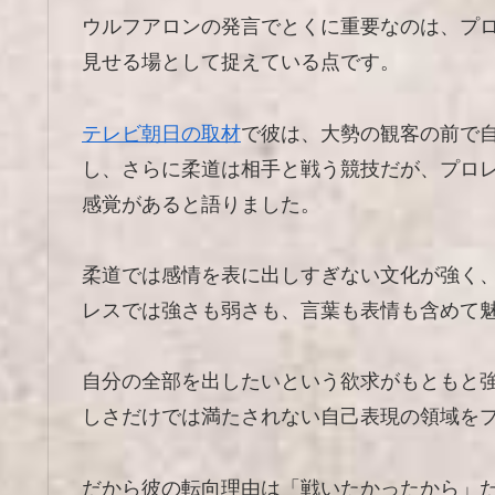
ウルフアロンの発言でとくに重要なのは、プ
見せる場として捉えている点です。
テレビ朝日の取材
で彼は、大勢の観客の前で
し、さらに柔道は相手と戦う競技だが、プロ
感覚があると語りました。
柔道では感情を表に出しすぎない文化が強く
レスでは強さも弱さも、言葉も表情も含めて
自分の全部を出したいという欲求がもともと
しさだけでは満たされない自己表現の領域を
だから彼の転向理由は「戦いたかったから」