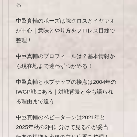
る
中邑真輔のポーズは腕クロスとイヤァオ
が中心｜意味とやり方をプロレス目線で
整理！
中邑真輔のプロフィールは？基本情報か
ら現在地まで迷わずつかめる！
中邑真輔とボブサップの接点は2004年の
IWGP戦にある｜対戦背景と今も語られ
る理由まで追う
中邑真輔のベビーターンは2021年と
2025年秋の2回に分けて見るのが妥当｜
転向の根拠と今後の立ち位置を整理！