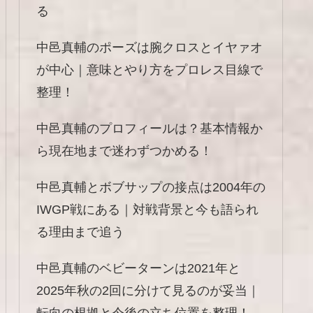
る
中邑真輔のポーズは腕クロスとイヤァオ
が中心｜意味とやり方をプロレス目線で
整理！
中邑真輔のプロフィールは？基本情報か
ら現在地まで迷わずつかめる！
中邑真輔とボブサップの接点は2004年の
IWGP戦にある｜対戦背景と今も語られ
る理由まで追う
中邑真輔のベビーターンは2021年と
2025年秋の2回に分けて見るのが妥当｜
転向の根拠と今後の立ち位置を整理！