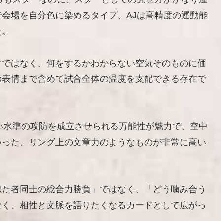
会場を自分色に染めるタイプ、AJは高精度の運動能
た。
けではなく、何をするかわからない空気そのものに価
の表情まで含めて試合全体の温度を支配できる存在で
い水準の攻防を成立させられる万能性が魅力で、空中
いった、リング上の文章力のようなものが非常に高い
似た者同士の総合力勝負」ではなく、「どう噛み合う
なく、相性と文脈を語りたくなるカードとして広がっ