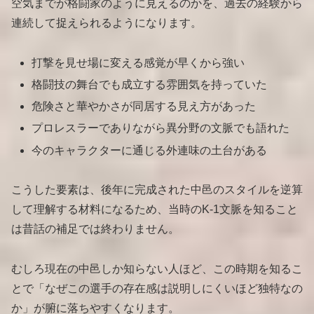
空気までが格闘家のように見えるのかを、過去の経験から
連続して捉えられるようになります。
打撃を見せ場に変える感覚が早くから強い
格闘技の舞台でも成立する雰囲気を持っていた
危険さと華やかさが同居する見え方があった
プロレスラーでありながら異分野の文脈でも語れた
今のキャラクターに通じる外連味の土台がある
こうした要素は、後年に完成された中邑のスタイルを逆算
して理解する材料になるため、当時のK-1文脈を知ること
は昔話の補足では終わりません。
むしろ現在の中邑しか知らない人ほど、この時期を知るこ
とで「なぜこの選手の存在感は説明しにくいほど独特なの
か」が腑に落ちやすくなります。