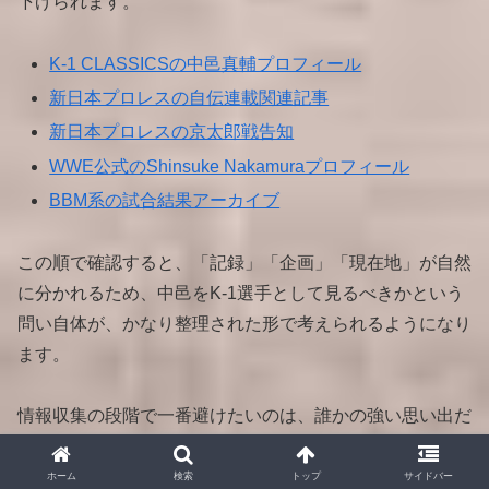
下げられます。
K-1 CLASSICSの中邑真輔プロフィール
新日本プロレスの自伝連載関連記事
新日本プロレスの京太郎戦告知
WWE公式のShinsuke Nakamuraプロフィール
BBM系の試合結果アーカイブ
この順で確認すると、「記録」「企画」「現在地」が自然
に分かれるため、中邑をK-1選手として見るべきかという
問い自体が、かなり整理された形で考えられるようになり
ます。
情報収集の段階で一番避けたいのは、誰かの強い思い出だ
けで全体像を決めてしまうことで、まずは事実の骨組みを
押さえることが先です。
ホーム
検索
トップ
サイドバー