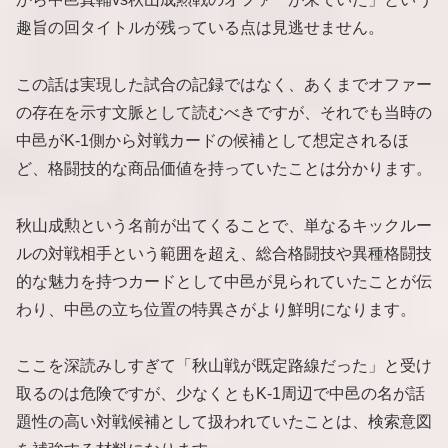
趣旨の回タイトルが残っている点は見逃せません。
この話は実現した試合の記録ではなく、あくまでオファー
の存在を示す文脈として読むべきですが、それでも当時の
中邑がK-1側から対戦カードの候補として想定されるほ
ど、格闘技的な商品価値を持っていたことは分かります。
秋山成勲という名前が出てくることで、単なるキックルー
ルの対戦相手という範囲を超え、総合格闘技や異種格闘技
的な魅力を持つカードとして中邑が見られていたことが伝
わり、中邑の立ち位置の特異さがより鮮明になります。
ここを深読みしすぎて「秋山戦が既定路線だった」と受け
取るのは危険ですが、少なくともK-1周辺で中邑の名が話
題性の高い対戦候補として扱われていたことは、検索意図