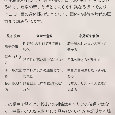
るのは、通常の若手育成とは明らかに異なる扱いであり、
そこに中邑の身体能力だけでなく、団体の期待や時代の圧
力まで読み取れます。
見る視点
当時の意味
今見返す価値
K-1勢との対戦で期待値を可
若手離れした扱いの重さが
相手の格
視化
分かる
舞台の大き
話題性の高い場で試された
団体の賭け方が見える
さ
ルールの重
プロレス以外の適性まで問
中邑の器用さと危うさが伝
さ
われた
わる
結果後の印
勝敗以上に存在感が記憶さ
後年のカリスマ性の源流が
象
れた
見える
この視点で見ると、K-1との関係はキャリアの脇道ではな
く、中邑がどんな素材として見られていたかを証明する場