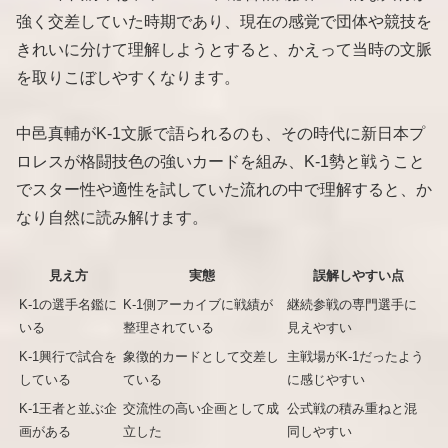
強く交差していた時期であり、現在の感覚で団体や競技を
きれいに分けて理解しようとすると、かえって当時の文脈
を取りこぼしやすくなります。
中邑真輔がK-1文脈で語られるのも、その時代に新日本プ
ロレスが格闘技色の強いカードを組み、K-1勢と戦うこと
でスター性や適性を試していた流れの中で理解すると、か
なり自然に読み解けます。
見え方
実態
誤解しやすい点
K-1の選手名鑑に
K-1側アーカイブに戦績が
継続参戦の専門選手に
いる
整理されている
見えやすい
K-1興行で試合を
象徴的カードとして交差し
主戦場がK-1だったよう
している
ている
に感じやすい
K-1王者と並ぶ企
交流性の高い企画として成
公式戦の積み重ねと混
画がある
立した
同しやすい