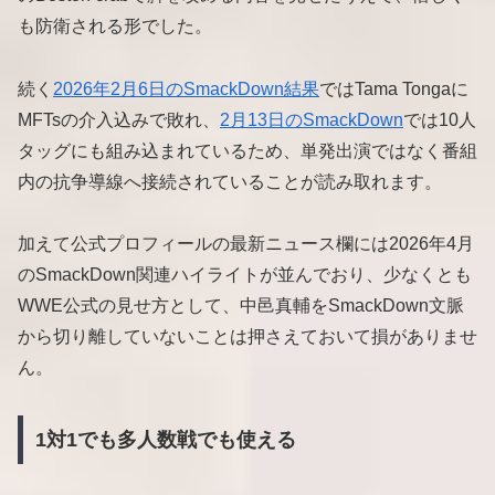
も防衛される形でした。
続く
2026年2月6日のSmackDown結果
ではTama Tongaに
MFTsの介入込みで敗れ、
2月13日のSmackDown
では10人
タッグにも組み込まれているため、単発出演ではなく番組
内の抗争導線へ接続されていることが読み取れます。
加えて公式プロフィールの最新ニュース欄には2026年4月
のSmackDown関連ハイライトが並んでおり、少なくとも
WWE公式の見せ方として、中邑真輔をSmackDown文脈
から切り離していないことは押さえておいて損がありませ
ん。
1対1でも多人数戦でも使える