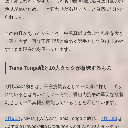
は非常にわかりやすく、しかも中邑真輔の場合は打撃の危
険度が高いため、「番狂わせがありそう」と自然に思わせ
られます。
この内容があったからこそ、中邑真輔は負けても格を大き
く落とさず、再び王座周辺に絡める選手として受け止めや
すいまま現在地を保っています。
Tama Tonga戦と10人タッグが意味するもの
2月以降の動きは、王座挑戦者として一直線に押し上げら
れているとは言いにくい一方で、番組内抗争の重要な接着
剤として中邑真輔が機能していることを示しています。
2月6日
はMFTs介入込みでTama Tongaに敗れ、
2月13日
は
Carmelo HayesやIlja Dragunovらと組んだ10人タッグで