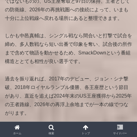
ではないものの、US王座奪取と97日の保持、王者として
の防衛線、2026年の再挑戦圏への接続によって、いまも
十分に上位戦線へ戻れる場所にあると整理できます。
しかも中邑真輔は、シングル戦なら間合いと打撃で試合を
締め、多人数戦なら短い出番で印象を奪い、試合後の所作
まで含めて物語を動かせるため、SmackDownという番組
構造ととても相性が良い選手です。
過去を振り返れば、2017年のデビュー、ジョン・シナ撃
破、2018年ロイヤルランブル優勝、各王座歴という節目
があり、直近を追えば2024年末のUS王座獲得から2025年
の王者路線、2026年の再浮上余地までが一本の線でつな
がります。
だから「中邑真輔はもう終わったのか」ではなく、「次に
ホーム
検索
トップ
サイドバー