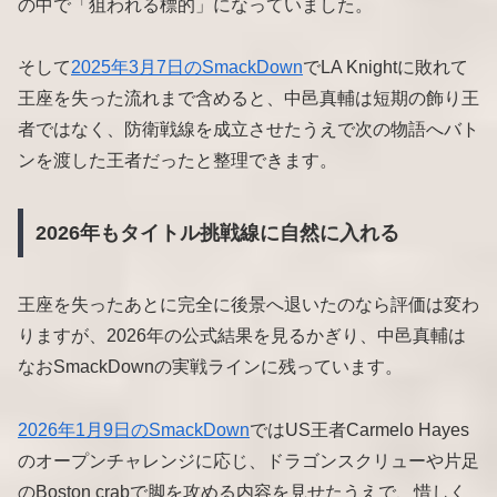
の中で「狙われる標的」になっていました。
そして
2025年3月7日のSmackDown
でLA Knightに敗れて
王座を失った流れまで含めると、中邑真輔は短期の飾り王
者ではなく、防衛戦線を成立させたうえで次の物語へバト
ンを渡した王者だったと整理できます。
2026年もタイトル挑戦線に自然に入れる
王座を失ったあとに完全に後景へ退いたのなら評価は変わ
りますが、2026年の公式結果を見るかぎり、中邑真輔は
なおSmackDownの実戦ラインに残っています。
2026年1月9日のSmackDown
ではUS王者Carmelo Hayes
のオープンチャレンジに応じ、ドラゴンスクリューや片足
のBoston crabで脚を攻める内容を見せたうえで、惜しく