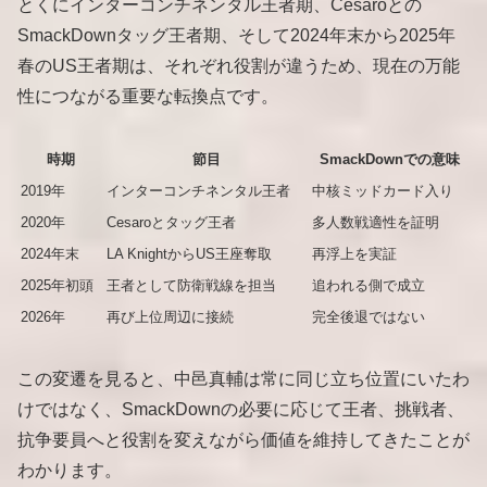
とくにインターコンチネンタル王者期、Cesaroとの
SmackDownタッグ王者期、そして2024年末から2025年
春のUS王者期は、それぞれ役割が違うため、現在の万能
性につながる重要な転換点です。
時期
節目
SmackDownでの意味
2019年
インターコンチネンタル王者
中核ミッドカード入り
2020年
Cesaroとタッグ王者
多人数戦適性を証明
2024年末
LA KnightからUS王座奪取
再浮上を実証
2025年初頭
王者として防衛戦線を担当
追われる側で成立
2026年
再び上位周辺に接続
完全後退ではない
この変遷を見ると、中邑真輔は常に同じ立ち位置にいたわ
けではなく、SmackDownの必要に応じて王者、挑戦者、
抗争要員へと役割を変えながら価値を維持してきたことが
わかります。