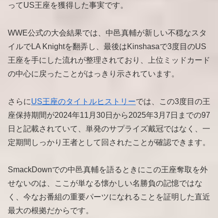
ってUS王座を獲得した事実です。
WWE公式の大会結果では、中邑真輔が新しい不穏なスタ
イルでLA Knightを翻弄し、最後はKinshasaで3度目のUS
王座を手にした流れが整理されており、上位ミッドカード
の中心に戻ったことがはっきり示されています。
さらに
US王座のタイトルヒストリー
では、この3度目の王
座保持期間が2024年11月30日から2025年3月7日までの97
日と記載されていて、単発のサプライズ戴冠ではなく、一
定期間しっかり王者として回されたことが確認できます。
SmackDownでの中邑真輔を語るときにこの王座奪取を外
せないのは、ここが単なる懐かしい名勝負の記憶ではな
く、今なお番組の重要パーツになれることを証明した直近
最大の根拠だからです。