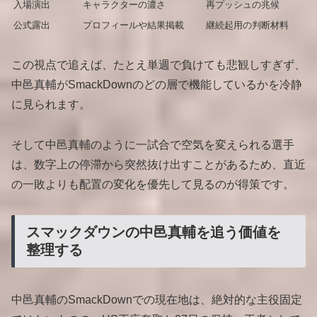
入場演出
キャラクターの濃さ
再プッシュの兆候
公式露出
プロフィールや結果掲載
継続起用の判断材料
この視点で追えば、たとえ単週で負けても悲観しすぎず、
中邑真輔がSmackDownのどの層で機能しているかを冷静
に見られます。
そして中邑真輔のように一試合で空気を変えられる選手
は、数字上の停滞から突然抜け出すことがあるため、直近
の一敗よりも配置の変化を優先して見るのが得策です。
スマックダウンの中邑真輔を追う価値を
整理する
中邑真輔のSmackDownでの現在地は、絶対的な主役固定