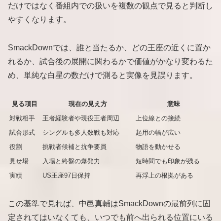
だけではなく番組内での扱いを複数の観点で見ると判断し
やすくなります。
SmackDownでは、誰と当たるか、どの王座の近くに置か
れるか、試合後の展開に関わるかで価値がかなり変わるた
め、単純な白星の数だけで測ると実像を見誤ります。
見る項目
現在の見え方
意味
対戦相手
王者経験者や現役王者周辺
上位線との接続
試合形式
シングルも多人数戦も対応
起用の幅が広い
役割
挑戦者候補と抗争要員
物語を動かせる
見せ場
入場と終盤の爆発力
短時間でも印象が残る
実績
US王座97日保持
再浮上の根拠がある
この基準で見れば、中邑真輔はSmackDownの最前列に固
定されてはいなくても、いつでも前へ出られる位置にいる