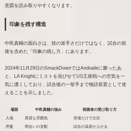
意図を読み取りやすくなります。
印象を残す構造
中邑真輔の面白さは、技の派手さだけではなく、試合の前
後を含めた「印象の残し方」にあります。
2024年11月29日のSmackDownではAndradeに勝ったあ
と、LA Knightにミストを浴びせてUS王座戦への空気を一
気に濃くしており、試合後の一挙手まで物語装置として使
えることを示しました。
場面
中邑真輔の強み
視聴者の受け取り方
入場
異質な雰囲気
登場だけで注目
序盤
間合いの支配
試合の温度が上がる