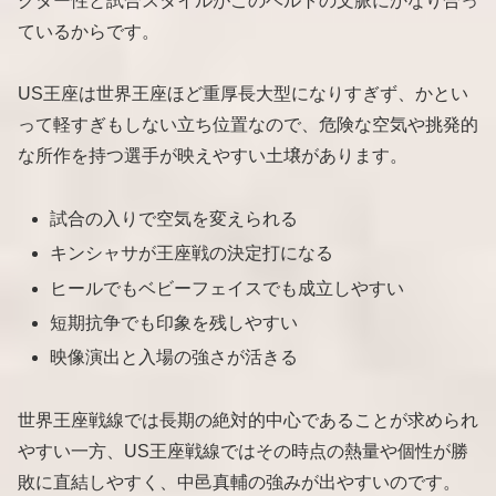
クター性と試合スタイルがこのベルトの文脈にかなり合っ
ているからです。
US王座は世界王座ほど重厚長大型になりすぎず、かとい
って軽すぎもしない立ち位置なので、危険な空気や挑発的
な所作を持つ選手が映えやすい土壌があります。
試合の入りで空気を変えられる
キンシャサが王座戦の決定打になる
ヒールでもベビーフェイスでも成立しやすい
短期抗争でも印象を残しやすい
映像演出と入場の強さが活きる
世界王座戦線では長期の絶対的中心であることが求められ
やすい一方、US王座戦線ではその時点の熱量や個性が勝
敗に直結しやすく、中邑真輔の強みが出やすいのです。