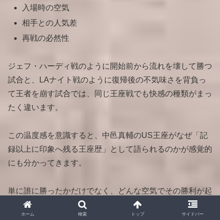
入場時の空気
相手との人気差
再戦の必然性
ジェフ・ハーディ戦のように開始前から流れを壊して勝つ
試合と、LAナイト戦のように復帰後の不気味さを背負っ
て王者を崩す試合では、同じ王座戦でも快感の種類がまっ
たく違います。
この温度感を意識すると、中邑真輔のUS王座がなぜ「記
録以上に印象へ残る王座歴」として語られるのかが感覚的
にも分かってきます。
単に誰に勝ったかだけでなく、どんな空気でその勝利が起
きたのかまで追うことが、中邑真輔のUS王座戦を楽しむ
ホーム
検索
トップ
サイドバー
コツです。