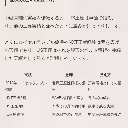
中邑真輔の実績を俯瞰すると、US王座は単独で語るよ
り、他の主要実績と並べたときに重みがはっきりします。
とくにロイヤルランブル優勝やNXT王者経験は夢を広げ
る実績であり、US王座はそれを現実のベルト獲得へ接続
した実績として見ると理解しやすいです。
実績
意味
見え方
2018年ロイヤルランブル
世界王座挑戦権の獲
頂点候補としての証
優勝
得
明
NXT王者2回
WWE内評価の高さ
導入期の成功
US王座3回
本隊での具体的結果
数字で残る実績
IC王座獲得
別路線での存在感
中堅王座戦線の強さ