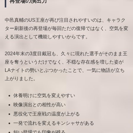
再登場の演出力
中邑真輔のUS王座が再び注目されやすいのは、キャラク
ター刷新後の再登場が毎回ただの復帰ではなく、空気を変
える演出として機能しやすいからです。
2024年末の3度目戴冠も、久々に現れた選手がそのまま王
座を奪うというだけでなく、不穏な存在感を増した姿が
LAナイトの勢いとぶつかったことで、一気に物語が立ち
上がりました。
休養明けに空気を変えやすい
映像演出との相性が高い
悪役化で王座戦の温度が上がる
一発で流れを変えるキンシャサがある
短い登場でも印象が残る