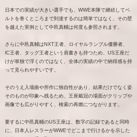
日本での実績が大きい選手でも、WWE本隊で継続してベ
ルトを巻くところまで到達するのは簡単ではなく、その壁
を越えた実例として中邑真輔は何度も参照されます。
さらに中邑真輔はNXT王者、ロイヤルランブル優勝者、
IC王者、タッグ王者という肩書きも持つため、US王座だ
けが単独で浮くのではなく、全体の実績の中で納得感を持
って見られやすいです。
そのうえ入場曲や所作に独自性があり、結果だけでなく姿
そのものが印象へ残るため、王座戴冠の場面がクリップや
画像でも広がりやすく、検索の再燃につながります。
要するに中邑真輔のUS王座は、数字の記録であると同時
に、日本人レスラーがWWEでどこまで行けるかを示した