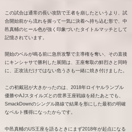
この試合は通常の長い攻防で王者を崩したというより、試
合開始前から流れを握って一気に決着へ持ち込む形で、中
邑真輔のヒール色が強く印象づいたタイトルマッチとして
記憶されています。
開始のベルが鳴る前に急所攻撃で主導権を奪い、その直後
にキンシャサで勝利した展開は、王座奪取の鮮烈さと同時
に、正攻法だけではない危うさも一緒に焼き付けました。
この初戴冠が大きかったのは、2018年ロイヤルランブル
優勝やAJスタイルズとの世界王座戦線を経たあとでも、
SmackDownのシングル路線で結果を形にした最初の明確
なベルト獲得になったからです。
中邑真輔のUS王座を語るときにまず2018年が起点になる