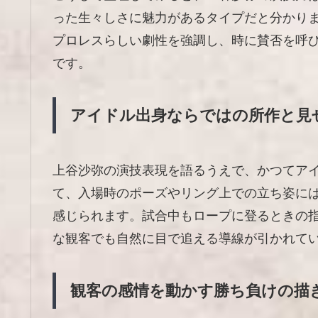
った生々しさに魅力があるタイプだと分かり
プロレスらしい劇性を強調し、時に賛否を呼
です。
アイドル出身ならではの所作と見
上谷沙弥の演技表現を語るうえで、かつてア
て、入場時のポーズやリング上での立ち姿に
感じられます。試合中もロープに登るときの
な観客でも自然に目で追える導線が引かれて
観客の感情を動かす勝ち負けの描