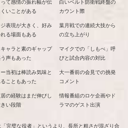
よって感情の振れ幅が伝
白いベルト防衛戦終盤の
にくいことがある
カウント際
ージ表現が大きく、好み
葉月戦での連続大技から
かれる場面もある
の立ち上がり
はキャラと素のギャップ
マイクでの「しもべ」呼
惑う声もあった
びと試合内容の対比
ュー当初は棒読み気味と
大一番前の会見での挑発
れることもあった
コメント
芝居の経験はまだ伸びし
情報番組のロケ企画やド
大きい段階
ラマのゲスト出演
は「完璧な役者」というより、長所と粗さが混ざり合