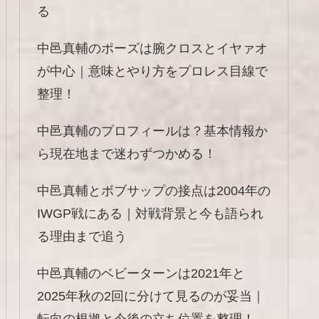
る
中邑真輔のポーズは腕クロスとイヤァオ
が中心｜意味とやり方をプロレス目線で
整理！
中邑真輔のプロフィールは？基本情報か
ら現在地まで迷わずつかめる！
中邑真輔とボブサップの接点は2004年の
IWGP戦にある｜対戦背景と今も語られ
る理由まで追う
中邑真輔のベビーターンは2021年と
2025年秋の2回に分けて見るのが妥当｜
転向の根拠と今後の立ち位置を整理！