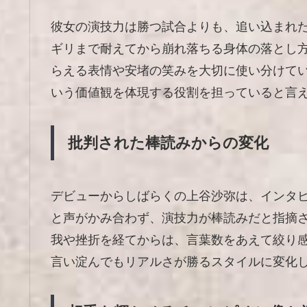
彼女の演技力は勝つ試合よりも、追い込まれ
ギリまで耐えてから崩れ落ちる身体の落とし
らえる表情や安堵の笑みを大切に使い分けて
いう価値観を体現する役割を担っていると言
批判された棒読みからの変化
デビューからしばらくの上谷沙弥は、インタ
と声がかみ合わず、演技力が棒読みだと指摘
我や挫折を経てからは、言葉数をあえて絞り
言い淀んでもリアルさが勝るスタイルに変化