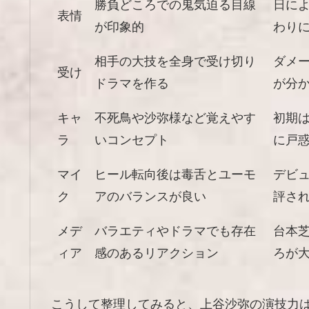
勝負どころでの鬼気迫る目線
日に
表情
が印象的
わり
相手の大技を全身で受け切り
ダメ
受け
ドラマを作る
が分
キャ
不死鳥や沙弥様など覚えやす
初期
ラ
いコンセプト
に戸
マイ
ヒール転向後は毒舌とユーモ
デビ
ク
アのバランスが良い
評さ
メデ
バラエティやドラマでも存在
台本
ィア
感のあるリアクション
ろが
こうして整理してみると、上谷沙弥の演技力