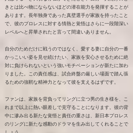
きとは比べ物にならないほどの潜在能力を発揮することが
あります。長年独身であった真壁選手が家族を持ったこと
で、彼のプロレスに対する情熱と覚悟はさらに一段階深い
レベルへと昇華されたと言って間違いありません。
自分のためだけに戦うのではなく、愛する妻に自分の一番
かっこいい姿を見せ続けたい、家族を安心させるために絶
対に負けられないという強いモチベーションが新たに加わ
りました。この責任感は、試合終盤の厳しい場面で踏ん張
るための強靭な精神力となって彼を支えるはずです。
ファンは、家族を背負ってリングに立つ男の生き様を、こ
れまで以上に熱い眼差しで見守ることになります。彼の背
中に滲み出る新たな覚悟と責任の重さは、新日本プロレス
のリングに新たな感動のドラマを生み出してくれることで
しょう。