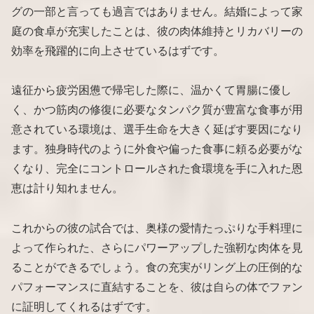
グの一部と言っても過言ではありません。結婚によって家
庭の食卓が充実したことは、彼の肉体維持とリカバリーの
効率を飛躍的に向上させているはずです。
遠征から疲労困憊で帰宅した際に、温かくて胃腸に優し
く、かつ筋肉の修復に必要なタンパク質が豊富な食事が用
意されている環境は、選手生命を大きく延ばす要因になり
ます。独身時代のように外食や偏った食事に頼る必要がな
くなり、完全にコントロールされた食環境を手に入れた恩
恵は計り知れません。
これからの彼の試合では、奥様の愛情たっぷりな手料理に
よって作られた、さらにパワーアップした強靭な肉体を見
ることができるでしょう。食の充実がリング上の圧倒的な
パフォーマンスに直結することを、彼は自らの体でファン
に証明してくれるはずです。