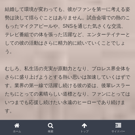
結婚して環境が変わっても、彼がファンを第一に考える姿
勢は決して揺らぐことはありません。試合会場での熱のこ
もったマイクアピールや、SNSを通じた気さくな交流、
テレビ番組での体を張った活躍など、エンターテイナーと
しての彼の活動はさらに精力的に続いていくことでしょ
う。
むしろ、私生活の充実が原動力となり、プロレス界全体を
さらに盛り上げようとする熱い思いは加速していくはずで
す。業界の第一線で活躍し続ける彼の姿は、後輩レスラー
たちにとっての素晴らしい道標となり、ファンにとっては
いつまでも応援し続けたい永遠のヒーローであり続けま
す。
結婚という素晴らしい人生の節目をファンと共に分かち合
ホーム
検索
トップ
サイドバー