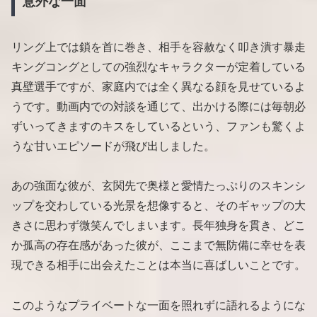
意外な一面
リング上では鎖を首に巻き、相手を容赦なく叩き潰す暴走
キングコングとしての強烈なキャラクターが定着している
真壁選手ですが、家庭内では全く異なる顔を見せているよ
うです。動画内での対談を通じて、出かける際には毎朝必
ずいってきますのキスをしているという、ファンも驚くよ
うな甘いエピソードが飛び出しました。
あの強面な彼が、玄関先で奥様と愛情たっぷりのスキンシ
ップを交わしている光景を想像すると、そのギャップの大
きさに思わず微笑んでしまいます。長年独身を貫き、どこ
か孤高の存在感があった彼が、ここまで無防備に幸せを表
現できる相手に出会えたことは本当に喜ばしいことです。
このようなプライベートな一面を照れずに語れるようにな