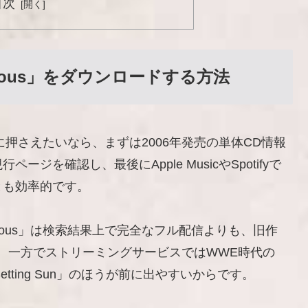
目次
cious」をダウンロードする方法
確実に押さえたいなら、まずは2006年発売の単体CD情報
を確認し、最後にApple MusicやSpotifyで
とも効率的です。
cious」は検索結果上で完全なフル配信よりも、旧作
、一方でストリーミングサービスではWWE時代の
f a Setting Sun」のほうが前に出やすいからです。