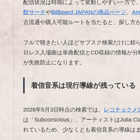
配信状況は時期によって変動しやすい一方で、
館サーチ
や
Billboard JAPANの商品ページ
、
A
古流通や購入可能ルートを当たると、探し方
フルで聴きたい人ほどサブスク検索だけに頼
ロレス入場曲は単曲配信とCD収録の情報が分
が失敗防止になります。
着信音系は現行導線が残っている
2026年5月3日時点の検索では、
レコチョクメロデ
は「Subconscious」、アーティストはJul
れているため、少なくとも着信音系の導線は