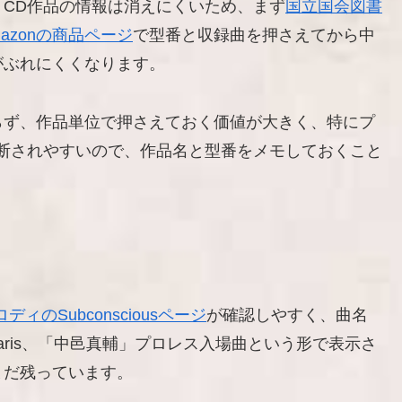
CD作品の情報は消えにくいため、まず
国立国会図書
mazonの商品ページ
で型番と収録曲を押さえてから中
がぶれにくくなります。
らず、作品単位で押さえておく価値が大きく、特にプ
断されやすいので、作品名と型番をメモしておくこと
ィのSubconsciousページ
が確認しやすく、曲名
ia Claris、「中邑真輔」プロレス入場曲という形で表示さ
まだ残っています。