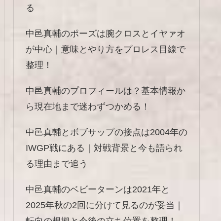
る
中邑真輔のポーズは腕クロスとイヤァオ
が中心｜意味とやり方をプロレス目線で
整理！
中邑真輔のプロフィールは？基本情報か
ら現在地まで迷わずつかめる！
中邑真輔とボブサップの接点は2004年の
IWGP戦にある｜対戦背景と今も語られ
る理由まで追う
中邑真輔のベビーターンは2021年と
2025年秋の2回に分けて見るのが妥当｜
転向の根拠と今後の立ち位置を整理！